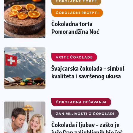
ČOKOLADNE TORTE
ČOKOLADNI RECEPTI
Čokoladna torta
Pomorandžina Noć
VRSTE ČOKOLADE
Švajcarska čokolada – simbol
kvaliteta i savršenog ukusa
ČOKOLADNA DEŠAVANJA
ZANIMLJIVOSTI O ČOKOLADI
Čokolada i ljubav – zašto je
juče Dan zaljubljenih bio još