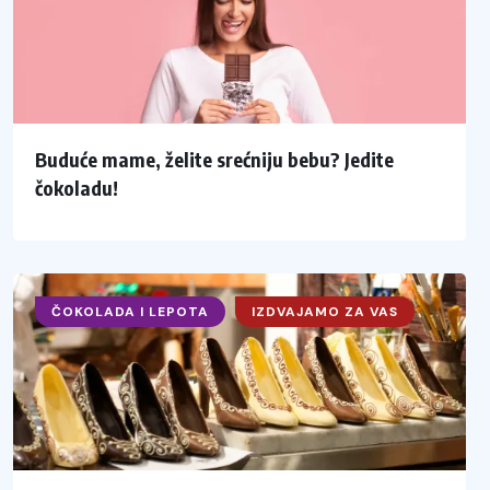
Buduće mame, želite srećniju bebu? Jedite
čokoladu!
ČOKOLADA I LEPOTA
IZDVAJAMO ZA VAS