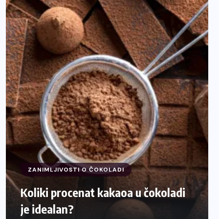
ZANIMLJIVOSTI O ČOKOLADI
Koliki procenat kakaoa u čokoladi
je idealan?