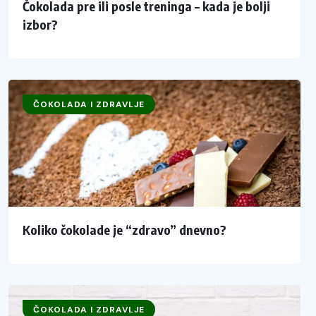
Čokolada pre ili posle treninga – kada je bolji
izbor?
ČOKOLADA I ZDRAVLJE
Koliko čokolade je “zdravo” dnevno?
ČOKOLADA I ZDRAVLJE