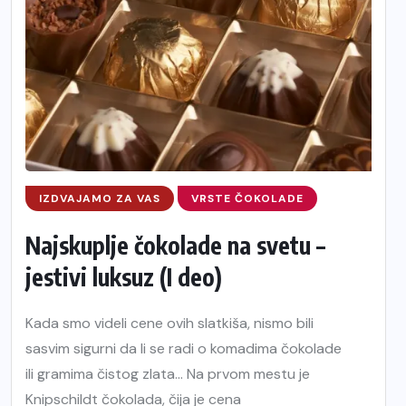
IZDVAJAMO ZA VAS
VRSTE ČOKOLADE
Najskuplje čokolade na svetu –
jestivi luksuz (I deo)
Kada smo videli cene ovih slatkiša, nismo bili
sasvim sigurni da li se radi o komadima čokolade
ili gramima čistog zlata… Na prvom mestu je
Knipschildt čokolada, čija je cena