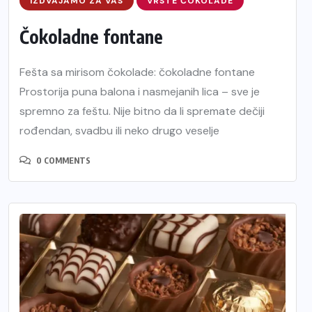
IZDVAJAMO ZA VAS
VRSTE ČOKOLADE
Čokoladne fontane
Fešta sa mirisom čokolade: čokoladne fontane
Prostorija puna balona i nasmejanih lica – sve je
spremno za feštu. Nije bitno da li spremate dečiji
rođendan, svadbu ili neko drugo veselje
0 COMMENTS