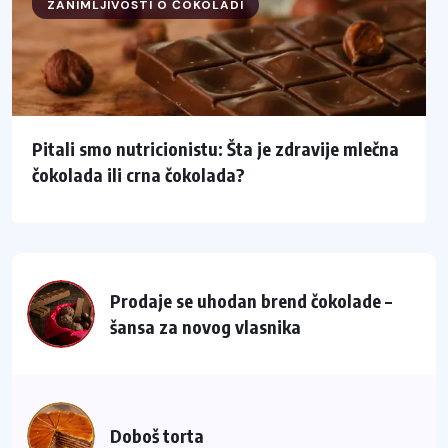
ZANIMLJIVOSTI O ČOKOLADI
Pitali smo nutricionistu: Šta je zdravije mlečna
čokolada ili crna čokolada?
Prodaje se uhodan brend čokolade –
šansa za novog vlasnika
Doboš torta