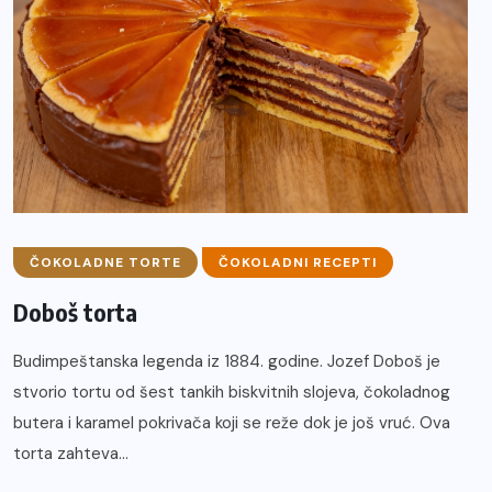
ČOKOLADNE TORTE
ČOKOLADNI RECEPTI
Doboš torta
Budimpeštanska legenda iz 1884. godine. Jozef Doboš je
stvorio tortu od šest tankih biskvitnih slojeva, čokoladnog
butera i karamel pokrivača koji se reže dok je još vruć. Ova
torta zahteva...