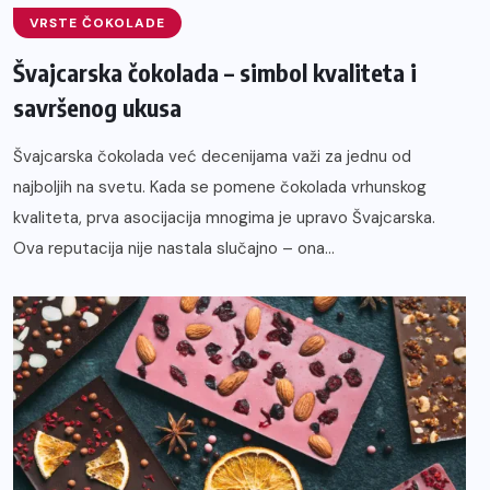
VRSTE ČOKOLADE
Švajcarska čokolada – simbol kvaliteta i
savršenog ukusa
Švajcarska čokolada već decenijama važi za jednu od
najboljih na svetu. Kada se pomene čokolada vrhunskog
kvaliteta, prva asocijacija mnogima je upravo Švajcarska.
Ova reputacija nije nastala slučajno – ona...