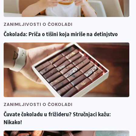
ZANIMLJIVOSTI O ČOKOLADI
Čokolada: Priča o tišini koja miriše na detinjstvo
ZANIMLJIVOSTI O ČOKOLADI
Čuvate čokoladu u frižideru? Stručnjaci kažu:
Nikako!