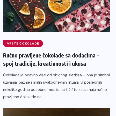
VRSTE ČOKOLADE
Ručno pravljene čokolade sa dodacima –
spoj tradicije, kreativnosti i ukusa
Čokolada je odavno više od običnog slatkiša – ona je simbol
uživanja, pažnje i malih svakodnevnih rituala. U poslednjih
nekoliko godina posebno mesto na tržištu zauzimaju ručno
pravljene čokolade sa...