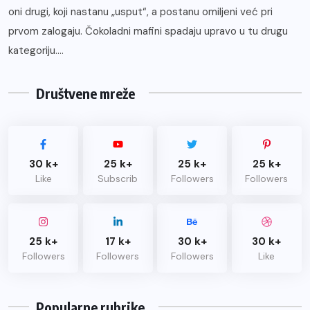
oni drugi, koji nastanu „usput“, a postanu omiljeni već pri
prvom zalogaju. Čokoladni mafini spadaju upravo u tu drugu
kategoriju....
Društvene mreže
30 k+
25 k+
25 k+
25 k+
Like
Subscrib
Followers
Followers
25 k+
17 k+
30 k+
30 k+
Followers
Followers
Followers
Like
Popularne rubrike