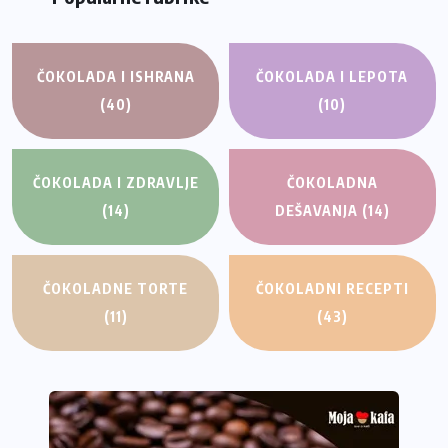
ČOKOLADA I ISHRANA
ČOKOLADA I LEPOTA
(40)
(10)
ČOKOLADA I ZDRAVLJE
ČOKOLADNA
(14)
DEŠAVANJA
(14)
ČOKOLADNE TORTE
ČOKOLADNI RECEPTI
(11)
(43)