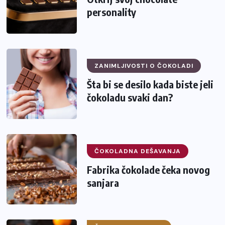
personality
ZANIMLJIVOSTI O ČOKOLADI
Šta bi se desilo kada biste jeli
čokoladu svaki dan?
ČOKOLADNA DEŠAVANJA
Fabrika čokolade čeka novog
sanjara