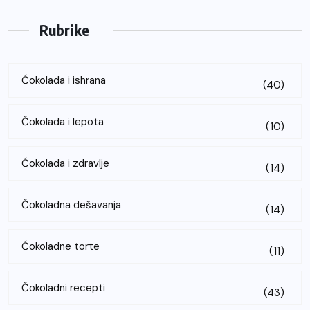
navigation
Rubrike
Čokolada i ishrana
(40)
Čokolada i lepota
(10)
Čokolada i zdravlje
(14)
Čokoladna dešavanja
(14)
Čokoladne torte
(11)
Čokoladni recepti
(43)