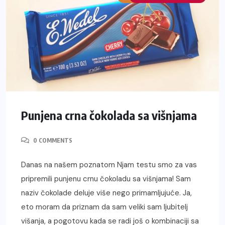
Punjena crna čokolada sa višnjama
0 COMMENTS
Danas na našem poznatom Njam testu smo za vas
pripremili punjenu crnu čokoladu sa višnjama! Sam
naziv čokolade deluje više nego primamljujuće. Ja,
eto moram da priznam da sam veliki sam ljubitelj
višanja, a pogotovu kada se radi još o kombinaciji sa