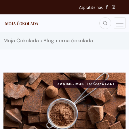
Zapratite nas
Moja Čokolada
Blog
crna čokolada
>
>
ZANIMLJIVOSTI O ČOKOLADI