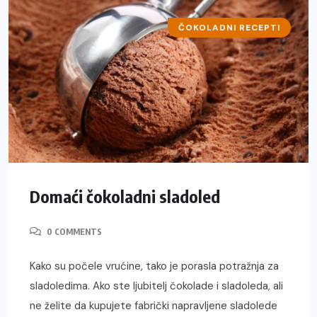
ČOKOLADNI RECEPTI
Domaći čokoladni sladoled
0 COMMENTS
Kako su počele vrućine, tako je porasla potražnja za
sladoledima. Ako ste ljubitelj čokolade i sladoleda, ali
ne želite da kupujete fabrički napravljene sladolede