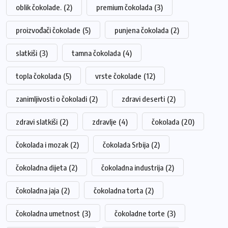
oblik čokolade.
(2)
premium čokolada
(3)
proizvođači čokolade
(5)
punjena čokolada
(2)
slatkiši
(3)
tamna čokolada
(4)
topla čokolada
(5)
vrste čokolade
(12)
zanimljivosti o čokoladi
(2)
zdravi deserti
(2)
zdravi slatkiši
(2)
zdravlje
(4)
čokolada
(20)
čokolada i mozak
(2)
čokolada Srbija
(2)
čokoladna dijeta
(2)
čokoladna industrija
(2)
čokoladna jaja
(2)
čokoladna torta
(2)
čokoladna umetnost
(3)
čokoladne torte
(3)