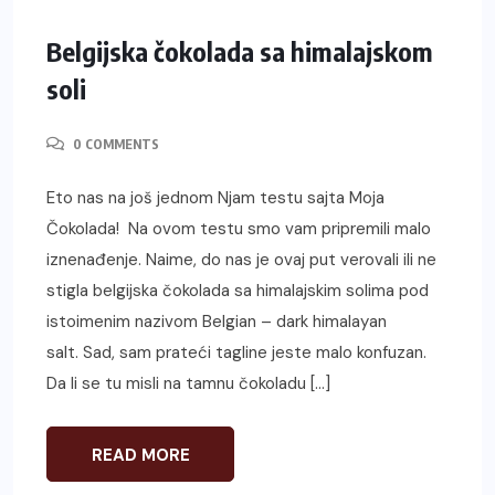
Belgijska čokolada sa himalajskom
soli
0 COMMENTS
Eto nas na još jednom Njam testu sajta Moja
Čokolada! Na ovom testu smo vam pripremili malo
iznenađenje. Naime, do nas je ovaj put verovali ili ne
stigla belgijska čokolada sa himalajskim solima pod
istoimenim nazivom Belgian – dark himalayan
salt. Sad, sam prateći tagline jeste malo konfuzan.
Da li se tu misli na tamnu čokoladu […]
READ MORE