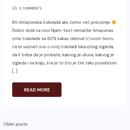
0 COMMENTS
Iliti Amazonska čokolada ako ćemo već preciznije
Dobro došli na novi Njam-test nemačke Amazonas
crne čokolade sa 60% kakao delova! U ovom testu
ćete saznati sve o ovoj čokoladi luksuznog izgleda,
da li treba da je probate, kakvog je ukusa, kakvog je
izgleda i na kraju, šta je to što je čini tako posebnom.
[…]
READ MORE
Posts
Older posts