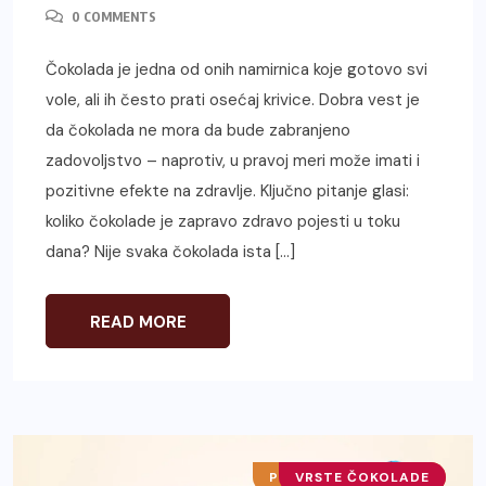
0 COMMENTS
Čokolada je jedna od onih namirnica koje gotovo svi
vole, ali ih često prati osećaj krivice. Dobra vest je
da čokolada ne mora da bude zabranjeno
zadovoljstvo – naprotiv, u pravoj meri može imati i
pozitivne efekte na zdravlje. Ključno pitanje glasi:
koliko čokolade je zapravo zdravo pojesti u toku
dana? Nije svaka čokolada ista […]
READ MORE
PROBALI SMO ZA VAS
VRSTE ČOKOLADE