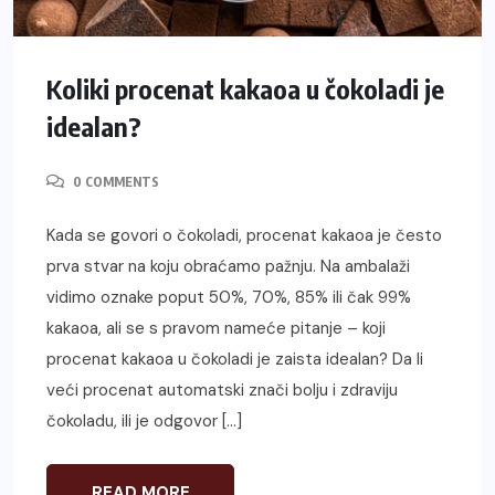
Koliki procenat kakaoa u čokoladi je
idealan?
0 COMMENTS
Kada se govori o čokoladi, procenat kakaoa je često
prva stvar na koju obraćamo pažnju. Na ambalaži
vidimo oznake poput 50%, 70%, 85% ili čak 99%
kakaoa, ali se s pravom nameće pitanje – koji
procenat kakaoa u čokoladi je zaista idealan? Da li
veći procenat automatski znači bolju i zdraviju
čokoladu, ili je odgovor […]
READ MORE