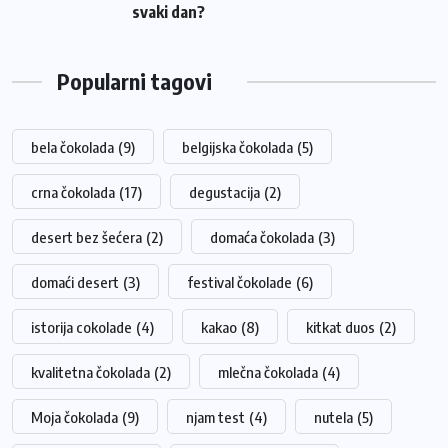
svaki dan?
Popularni tagovi
bela čokolada
(9)
belgijska čokolada
(5)
crna čokolada
(17)
degustacija
(2)
desert bez šećera
(2)
domaća čokolada
(3)
domaći desert
(3)
festival čokolade
(6)
istorija cokolade
(4)
kakao
(8)
kitkat duos
(2)
kvalitetna čokolada
(2)
mlečna čokolada
(4)
Moja čokolada
(9)
njam test
(4)
nutela
(5)