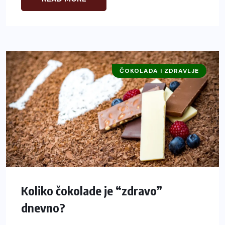
ČOKOLADA I ZDRAVLJE
Koliko čokolade je “zdravo”
dnevno?