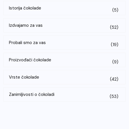
Istorija čokolade
(5)
Izdvajamo za vas
(52)
Probali smo za vas
(19)
Proizvođači čokolade
(9)
Vrste čokolade
(42)
Zanimljivosti o čokoladi
(53)