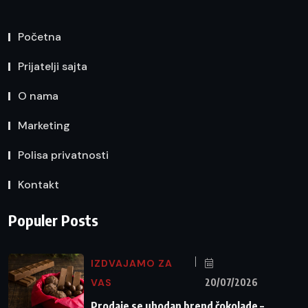
Početna
Prijatelji sajta
O nama
Marketing
Polisa privatnosti
Kontakt
Populer Posts
IZDVAJAMO ZA
VAS
20/07/2026
Prodaje se uhodan brend čokolade –