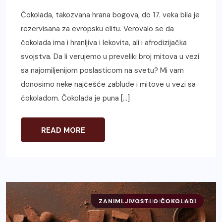
Čokolada, takozvana hrana bogova, do 17. veka bila je
rezervisana za evropsku elitu. Verovalo se da
čokolada ima i hranljiva i lekovita, ali i afrodizijačka
svojstva. Da li verujemo u preveliki broj mitova u vezi
sa najomiljenijom poslasticom na svetu? Mi vam
donosimo neke najčešće zablude i mitove u vezi sa
čokoladom. Čokolada je puna […]
READ MORE
ZANIMLJIVOSTI O ČOKOLADI
IZDVAJAMO ZA VAS