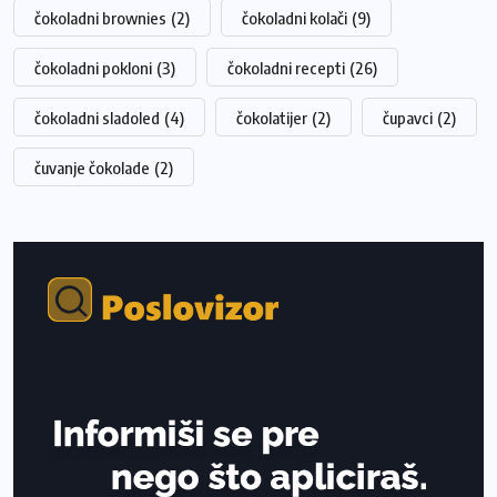
čokoladni brownies
(2)
čokoladni kolači
(9)
čokoladni pokloni
(3)
čokoladni recepti
(26)
čokoladni sladoled
(4)
čokolatijer
(2)
čupavci
(2)
čuvanje čokolade
(2)