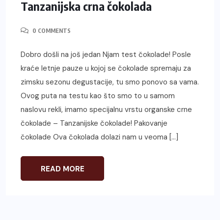
Tanzanijska crna čokolada
0 COMMENTS
Dobro došli na još jedan Njam test čokolade! Posle
kraće letnje pauze u kojoj se čokolade spremaju za
zimsku sezonu degustacije, tu smo ponovo sa vama.
Ovog puta na testu kao što smo to u samom
naslovu rekli, imamo specijalnu vrstu organske crne
čokolade – Tanzanijske čokolade! Pakovanje
čokolade Ova čokolada dolazi nam u veoma […]
READ MORE