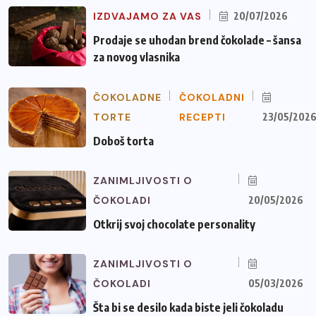
IZDVAJAMO ZA VAS
20/07/2026
Prodaje se uhodan brend čokolade – šansa
za novog vlasnika
ČOKOLADNE
ČOKOLADNI
TORTE
RECEPTI
23/05/202
Doboš torta
ZANIMLJIVOSTI O
ČOKOLADI
20/05/2026
Otkrij svoj chocolate personality
ZANIMLJIVOSTI O
ČOKOLADI
05/03/2026
Šta bi se desilo kada biste jeli čokoladu