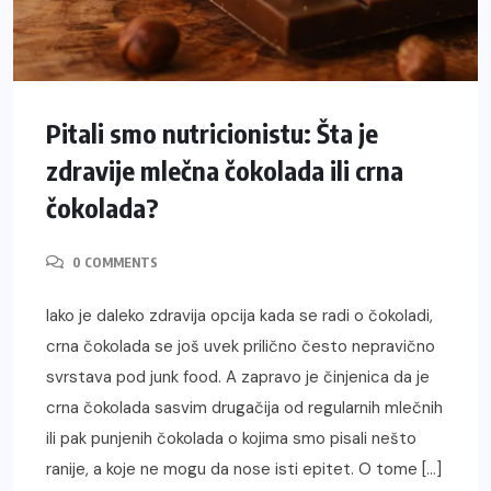
Pitali smo nutricionistu: Šta je
zdravije mlečna čokolada ili crna
čokolada?
0 COMMENTS
Iako je daleko zdravija opcija kada se radi o čokoladi,
crna čokolada se još uvek prilično često nepravično
svrstava pod junk food. A zapravo je činjenica da je
crna čokolada sasvim drugačija od regularnih mlečnih
ili pak punjenih čokolada o kojima smo pisali nešto
ranije, a koje ne mogu da nose isti epitet. O tome […]