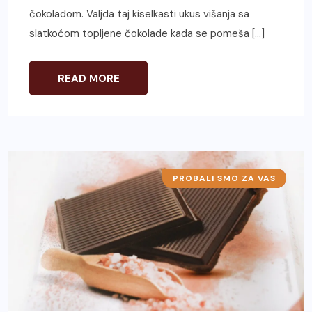
čokoladom. Valjda taj kiselkasti ukus višanja sa
slatkoćom topljene čokolade kada se pomeša […]
READ MORE
PROBALI SMO ZA VAS
IZDVAJAMO ZA VAS