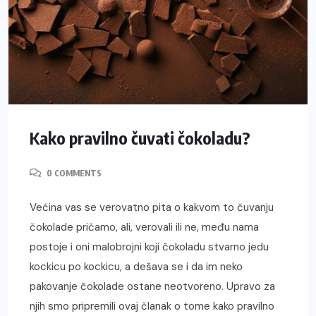
Kako pravilno čuvati čokoladu?
0 COMMENTS
Većina vas se verovatno pita o kakvom to čuvanju
čokolade pričamo, ali, verovali ili ne, među nama
postoje i oni malobrojni koji čokoladu stvarno jedu
kockicu po kockicu, a dešava se i da im neko
pakovanje čokolade ostane neotvoreno. Upravo za
njih smo pripremili ovaj članak o tome kako pravilno