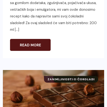
sa gomilom dodataka, zgušnjivača, pojačivača ukusa,
veštačkih boja i emulgatora, mi vam ovde donosimo
recept kako da napravite sami svoj čokoladni
sladoled! Za ovaj sladoled će vam biti potrebno: 200
ml […]
READ MORE
ZANIMLJIVOSTI O ČOKOLADI
ČOKOLADA I ZDRAVLJE