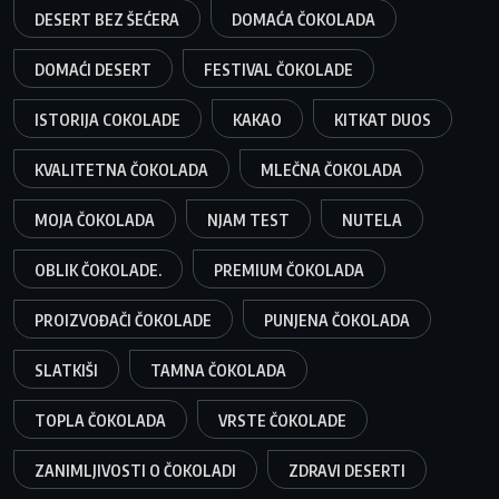
DESERT BEZ ŠEĆERA
DOMAĆA ČOKOLADA
DOMAĆI DESERT
FESTIVAL ČOKOLADE
ISTORIJA COKOLADE
KAKAO
KITKAT DUOS
KVALITETNA ČOKOLADA
MLEČNA ČOKOLADA
MOJA ČOKOLADA
NJAM TEST
NUTELA
OBLIK ČOKOLADE.
PREMIUM ČOKOLADA
PROIZVOĐAČI ČOKOLADE
PUNJENA ČOKOLADA
SLATKIŠI
TAMNA ČOKOLADA
TOPLA ČOKOLADA
VRSTE ČOKOLADE
ZANIMLJIVOSTI O ČOKOLADI
ZDRAVI DESERTI