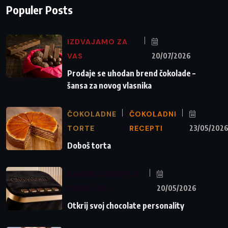
Populer Posts
IZDVAJAMO ZA
VAS
20/07/2026
Prodaje se uhodan brend čokolade –
šansa za novog vlasnika
ČOKOLADNE
ČOKOLADNI
TORTE
RECEPTI
23/05/202
Doboš torta
ZANIMLJIVOSTI O
ČOKOLADI
20/05/2026
Otkrij svoj chocolate personality