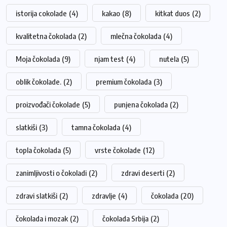
istorija cokolade
(4)
kakao
(8)
kitkat duos
(2)
kvalitetna čokolada
(2)
mlečna čokolada
(4)
Moja čokolada
(9)
njam test
(4)
nutela
(5)
oblik čokolade.
(2)
premium čokolada
(3)
proizvođači čokolade
(5)
punjena čokolada
(2)
slatkiši
(3)
tamna čokolada
(4)
topla čokolada
(5)
vrste čokolade
(12)
zanimljivosti o čokoladi
(2)
zdravi deserti
(2)
zdravi slatkiši
(2)
zdravlje
(4)
čokolada
(20)
čokolada i mozak
(2)
čokolada Srbija
(2)