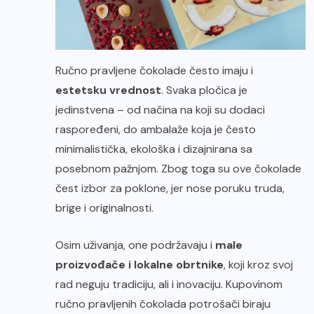
Ručno pravljene čokolade često imaju i
estetsku vrednost
. Svaka pločica je
jedinstvena – od načina na koji su dodaci
raspoređeni, do ambalaže koja je često
minimalistička, ekološka i dizajnirana sa
posebnom pažnjom. Zbog toga su ove čokolade
čest izbor za poklone, jer nose poruku truda,
brige i originalnosti.
Osim uživanja, one podržavaju i
male
proizvođače i lokalne obrtnike
, koji kroz svoj
rad neguju tradiciju, ali i inovaciju. Kupovinom
ručno pravljenih čokolada potrošači biraju