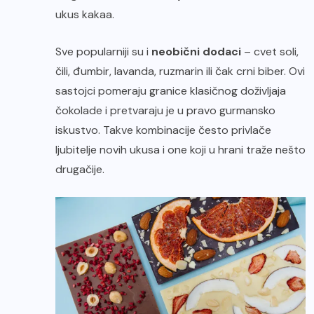
ukus kakaa.
Sve popularniji su i
neobični dodaci
– cvet soli,
čili, đumbir, lavanda, ruzmarin ili čak crni biber. Ovi
sastojci pomeraju granice klasičnog doživljaja
čokolade i pretvaraju je u pravo gurmansko
iskustvo. Takve kombinacije često privlače
ljubitelje novih ukusa i one koji u hrani traže nešto
drugačije.