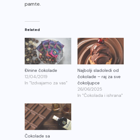
pamte.
Related
Đinine čokolade
Najbolji sladoledi od
12/04/2019
čokolade – raj za sve
In "Izdvajamo za vas"
čokoljupce
26/06/2025
In "Čokolada i ishrana"
Čokolade sa