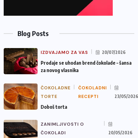
Blog Posts
IZDVAJAMO ZA VAS
20/07/2026
Prodaje se uhodan brend čokolade – šansa
za novog vlasnika
ČOKOLADNE
ČOKOLADNI
TORTE
RECEPTI
23/05/202
Doboš torta
ZANIMLJIVOSTI O
ČOKOLADI
20/05/2026