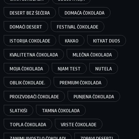
DESERT BEZ ŠEĆERA
DOMAĆA ČOKOLADA
DOMAĆI DESERT
FESTIVAL ČOKOLADE
ISTORIJA COKOLADE
KAKAO
KITKAT DUOS
KVALITETNA ČOKOLADA
MLEČNA ČOKOLADA
MOJA ČOKOLADA
NJAM TEST
NUTELA
OBLIK ČOKOLADE.
PREMIUM ČOKOLADA
PROIZVOĐAČI ČOKOLADE
PUNJENA ČOKOLADA
SLATKIŠI
TAMNA ČOKOLADA
TOPLA ČOKOLADA
VRSTE ČOKOLADE
ZANIMLJIVOSTI O ČOKOLADI
ZDRAVI DESERTI