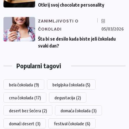
Otkrij svoj chocolate personality
ZANIMLJIVOSTI O
ČOKOLADI
05/03/2026
Šta bi se desilo kada biste jeli čokoladu
svaki dan?
Popularni tagovi
bela čokolada
(9)
belgijska čokolada
(5)
crna čokolada
(17)
degustacija
(2)
desert bez šećera
(2)
domaća čokolada
(3)
domaći desert
(3)
festival čokolade
(6)