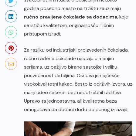
godina posebno mesto na tržištu zauzimaju
ručno pravljene
čokolade sa dodacima
, koje
se ističu kvalitetom, originalnošću i ličnim
pristupom izradi.
Za razliku od industrijski proizvedenih čokolada,
ručno rađene čokolade nastaju u manjim
serijama, uz pažljivo birane sastojke i veliku
posvećenost detaljima. Osnova je najčešće
visokokvalitetni kakao
, često iz održivih izvora, uz
manji udeo šećera i bez nepotrebnih aditiva.
Upravo ta jednostavna, ali kvalitetna baza
omogućava da dodaci dođu do punog izražaja.