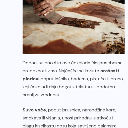
Dodaci su ono što ove čokolade čini posebnima i
prepoznatljivima. Najčešće se koriste
orašasti
plodovi
poput lešnika, badema, pistaća ili oraha,
koji čokoladi daju bogatu teksturu i dodatnu
hranljivu vrednost.
Suvo voće
, poput brusnica, narandžine kore,
smokava ili višanja, unosi prirodnu slatkoću i
blagu kiselkastu notu koja savršeno balansira