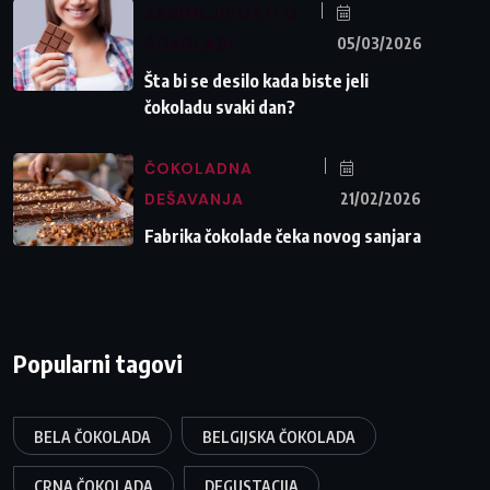
ZANIMLJIVOSTI O
ČOKOLADI
05/03/2026
Šta bi se desilo kada biste jeli
čokoladu svaki dan?
ČOKOLADNA
DEŠAVANJA
21/02/2026
Fabrika čokolade čeka novog sanjara
Popularni tagovi
BELA ČOKOLADA
BELGIJSKA ČOKOLADA
CRNA ČOKOLADA
DEGUSTACIJA