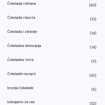
Čokolada i ishrana
(40)
Čokolada i lepota
(10)
Čokolada i zdravlje
(14)
Čokoladna dešavanja
(14)
Čokoladne torte
(11)
Čokoladni recepti
(43)
Istorija čokolade
(5)
Izdvajamo za vas
(52)