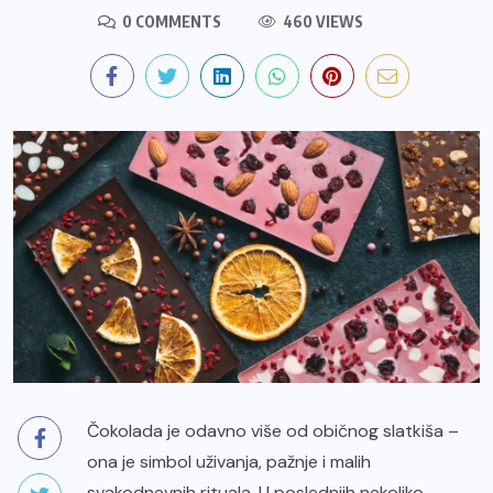
0 COMMENTS
460 VIEWS
Čokolada je odavno više od običnog slatkiša –
ona je simbol uživanja, pažnje i malih
svakodnevnih rituala. U poslednjih nekoliko