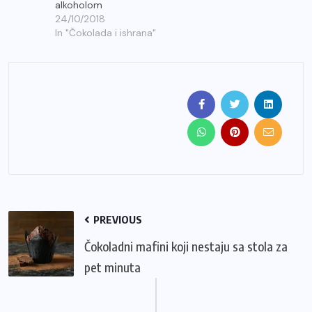
alkoholom
24/10/2018
In "Čokolada i ishrana"
PREVIOUS
Čokoladni mafini koji nestaju sa stola za
pet minuta