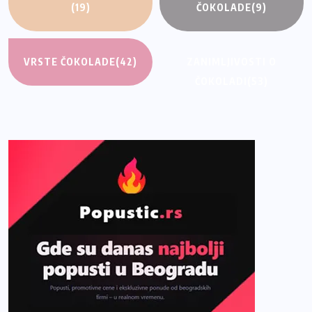
(19)
ČOKOLADE
(9)
VRSTE ČOKOLADE
(42)
ZANIMLJIVOSTI O
ČOKOLADI
(53)