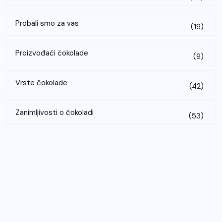
Probali smo za vas
(19)
Proizvođači čokolade
(9)
Vrste čokolade
(42)
Zanimljivosti o čokoladi
(53)