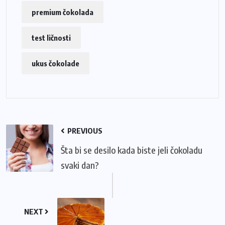
premium čokolada
test ličnosti
ukus čokolade
PREVIOUS
Šta bi se desilo kada biste jeli čokoladu
svaki dan?
NEXT