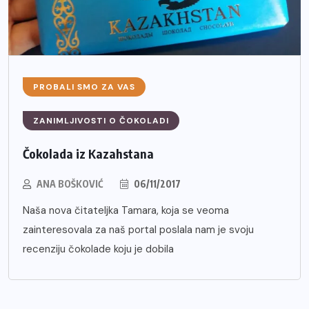
PROBALI SMO ZA VAS
ZANIMLJIVOSTI O ČOKOLADI
Čokolada iz Kazahstana
ANA BOŠKOVIĆ
06/11/2017
Naša nova čitateljka Tamara, koja se veoma
zainteresovala za naš portal poslala nam je svoju
recenziju čokolade koju je dobila