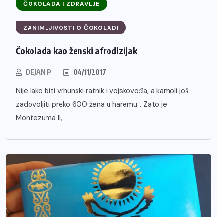
ČOKOLADA I ZDRAVLJE
ZANIMLJIVOSTI O ČOKOLADI
Čokolada kao ženski afrodizijak
DEJAN P
04/11/2017
Nije lako biti vrhunski ratnik i vojskovođa, a kamoli još
zadovoljiti preko 600 žena u haremu… Zato je
Montezuma II,