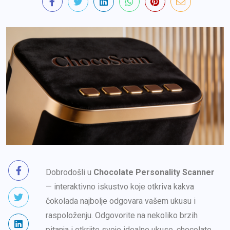
Dobrodošli u
Chocolate Personality Scanner
— interaktivno iskustvo koje otkriva kakva
čokolada najbolje odgovara vašem ukusu i
raspoloženju. Odgovorite na nekoliko brzih
pitanja i otkrijte svoje idealne ukuse, chocolate