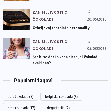
ZANIMLJIVOSTI O
ČOKOLADI
20/05/2026
Otkrij svoj chocolate personality
ZANIMLJIVOSTI O
ČOKOLADI
05/03/2026
Šta bi se desilo kada biste jeli čokoladu
svaki dan?
Popularni tagovi
bela čokolada
(9)
belgijska čokolada
(5)
crna čokolada
(17)
degustacija
(2)