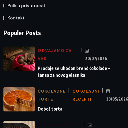
Polisa privatnosti
Kontakt
Populer Posts
IZDVAJAMO ZA
VAS
20/07/2026
Prodaje se uhodan brend čokolade –
šansa za novog vlasnika
ČOKOLADNE
ČOKOLADNI
TORTE
RECEPTI
23/05/202
Doboš torta
ZANIMLJIVOSTI O