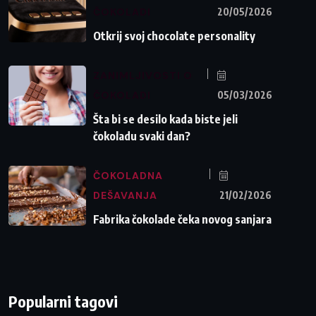
ČOKOLADI
20/05/2026
Otkrij svoj chocolate personality
ZANIMLJIVOSTI O
ČOKOLADI
05/03/2026
Šta bi se desilo kada biste jeli
čokoladu svaki dan?
ČOKOLADNA
DEŠAVANJA
21/02/2026
Fabrika čokolade čeka novog sanjara
Popularni tagovi