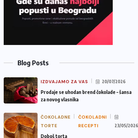
Blog Posts
IZDVAJAMO ZA VAS
20/07/2026
Prodaje se uhodan brend čokolade – šansa
za novog vlasnika
ČOKOLADNE
ČOKOLADNI
TORTE
RECEPTI
23/05/202
Doboš torta