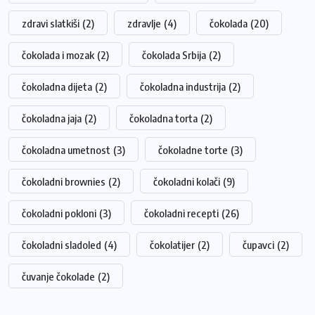
zdravi slatkiši
(2)
zdravlje
(4)
čokolada
(20)
čokolada i mozak
(2)
čokolada Srbija
(2)
čokoladna dijeta
(2)
čokoladna industrija
(2)
čokoladna jaja
(2)
čokoladna torta
(2)
čokoladna umetnost
(3)
čokoladne torte
(3)
čokoladni brownies
(2)
čokoladni kolači
(9)
čokoladni pokloni
(3)
čokoladni recepti
(26)
čokoladni sladoled
(4)
čokolatijer
(2)
čupavci
(2)
čuvanje čokolade
(2)