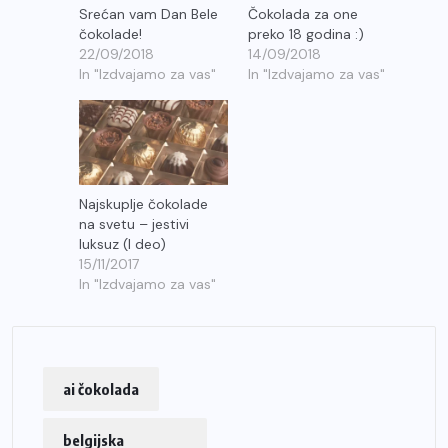
Srećan vam Dan Bele
Čokolada za one
čokolade!
preko 18 godina :)
22/09/2018
14/09/2018
In "Izdvajamo za vas"
In "Izdvajamo za vas"
Najskuplje čokolade
na svetu – jestivi
luksuz (I deo)
15/11/2017
In "Izdvajamo za vas"
ai čokolada
belgijska