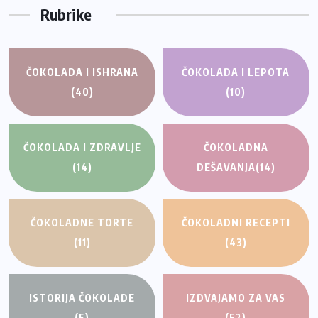
Rubrike
ČOKOLADA I ISHRANA
ČOKOLADA I LEPOTA
(40)
(10)
ČOKOLADA I ZDRAVLJE
ČOKOLADNA
(14)
DEŠAVANJA
(14)
ČOKOLADNE TORTE
ČOKOLADNI RECEPTI
(11)
(43)
ISTORIJA ČOKOLADE
IZDVAJAMO ZA VAS
(5)
(52)