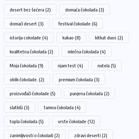
desert bez šećera
(2)
domaća čokolada
(3)
domaći desert
(3)
festival čokolade
(6)
istorija cokolade
(4)
kakao
(8)
kitkat duos
(2)
kvalitetna čokolada
(2)
mlečna čokolada
(4)
Moja čokolada
(9)
njam test
(4)
nutela
(5)
oblik čokolade.
(2)
premium čokolada
(3)
proizvođači čokolade
(5)
punjena čokolada
(2)
slatkiši
(3)
tamna čokolada
(4)
topla čokolada
(5)
vrste čokolade
(12)
zanimljivosti o čokoladi
(2)
zdravi deserti
(2)