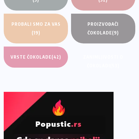
PROBALI SMO ZA VAS
PROIZVOĐAČI
(19)
ČOKOLADE
(9)
VRSTE ČOKOLADE
(42)
ZANIMLJIVOSTI O
ČOKOLADI
(53)