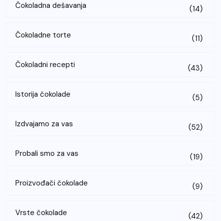
Čokoladna dešavanja
(14)
Čokoladne torte
(11)
Čokoladni recepti
(43)
Istorija čokolade
(5)
Izdvajamo za vas
(52)
Probali smo za vas
(19)
Proizvođači čokolade
(9)
Vrste čokolade
(42)