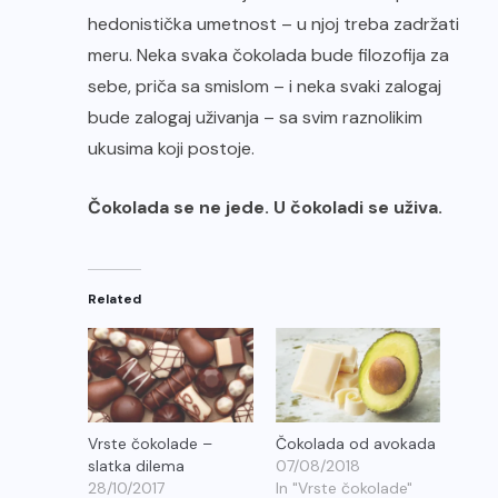
hedonistička umetnost – u njoj treba zadržati
meru. Neka svaka čokolada bude filozofija za
sebe, priča sa smislom – i neka svaki zalogaj
bude zalogaj uživanja – sa svim raznolikim
ukusima koji postoje.
Čokolada se ne jede. U čokoladi se uživa.
Related
Vrste čokolade –
Čokolada od avokada
slatka dilema
07/08/2018
28/10/2017
In "Vrste čokolade"