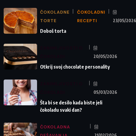
ČOKOLADNE
ČOKOLADNI
TORTE
RECEPTI
23/05/202
Doboš torta
ZANIMLJIVOSTI O
ČOKOLADI
20/05/2026
Otkrij svoj chocolate personality
ZANIMLJIVOSTI O
ČOKOLADI
05/03/2026
Šta bi se desilo kada biste jeli
čokoladu svaki dan?
ČOKOLADNA
DEŠAVANJA
21/02/2026