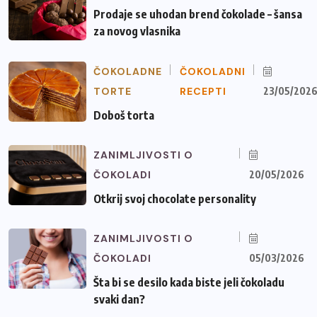
Prodaje se uhodan brend čokolade – šansa
za novog vlasnika
ČOKOLADNE
ČOKOLADNI
TORTE
RECEPTI
23/05/202
Doboš torta
ZANIMLJIVOSTI O
ČOKOLADI
20/05/2026
Otkrij svoj chocolate personality
ZANIMLJIVOSTI O
ČOKOLADI
05/03/2026
Šta bi se desilo kada biste jeli čokoladu
svaki dan?