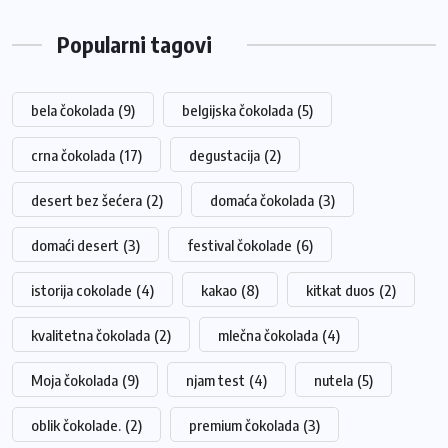
Popularni tagovi
bela čokolada
(9)
belgijska čokolada
(5)
crna čokolada
(17)
degustacija
(2)
desert bez šećera
(2)
domaća čokolada
(3)
domaći desert
(3)
festival čokolade
(6)
istorija cokolade
(4)
kakao
(8)
kitkat duos
(2)
kvalitetna čokolada
(2)
mlečna čokolada
(4)
Moja čokolada
(9)
njam test
(4)
nutela
(5)
oblik čokolade.
(2)
premium čokolada
(3)