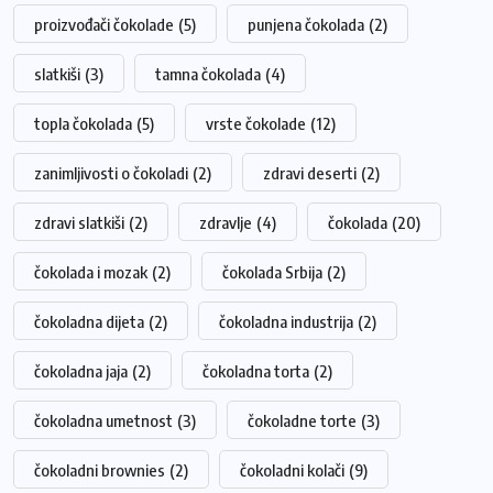
proizvođači čokolade
(5)
punjena čokolada
(2)
slatkiši
(3)
tamna čokolada
(4)
topla čokolada
(5)
vrste čokolade
(12)
zanimljivosti o čokoladi
(2)
zdravi deserti
(2)
zdravi slatkiši
(2)
zdravlje
(4)
čokolada
(20)
čokolada i mozak
(2)
čokolada Srbija
(2)
čokoladna dijeta
(2)
čokoladna industrija
(2)
čokoladna jaja
(2)
čokoladna torta
(2)
čokoladna umetnost
(3)
čokoladne torte
(3)
čokoladni brownies
(2)
čokoladni kolači
(9)