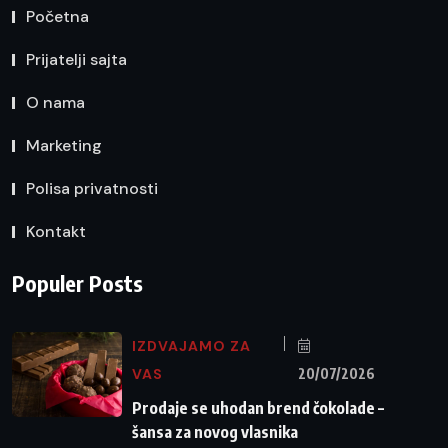
Početna
Prijatelji sajta
O nama
Marketing
Polisa privatnosti
Kontakt
Populer Posts
IZDVAJAMO ZA
VAS
20/07/2026
Prodaje se uhodan brend čokolade –
šansa za novog vlasnika