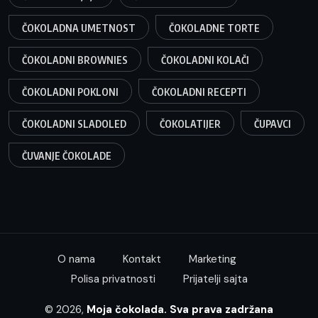
ČOKOLADNA UMETNOST
ČOKOLADNE TORTE
ČOKOLADNI BROWNIES
ČOKOLADNI KOLAČI
ČOKOLADNI POKLONI
ČOKOLADNI RECEPTI
ČOKOLADNI SLADOLED
ČOKOLATIJER
ČUPAVCI
ČUVANJE ČOKOLADE
O nama
Kontakt
Marketing
Polisa privatnosti
Prijatelji sajta
© 2026,
Moja čokolada. Sva prava zadržana