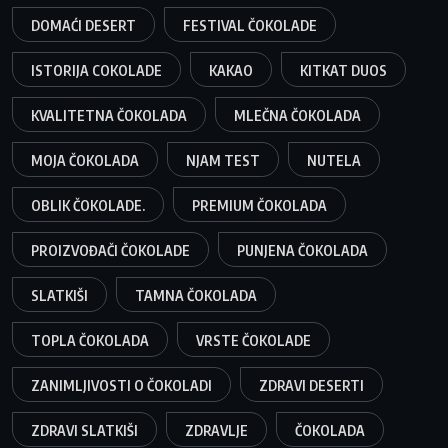
DOMAĆI DESERT
FESTIVAL ČOKOLADE
ISTORIJA COKOLADE
KAKAO
KITKAT DUOS
KVALITETNA ČOKOLADA
MLEČNA ČOKOLADA
MOJA ČOKOLADA
NJAM TEST
NUTELA
OBLIK ČOKOLADE.
PREMIUM ČOKOLADA
PROIZVOĐAČI ČOKOLADE
PUNJENA ČOKOLADA
SLATKIŠI
TAMNA ČOKOLADA
TOPLA ČOKOLADA
VRSTE ČOKOLADE
ZANIMLJIVOSTI O ČOKOLADI
ZDRAVI DESERTI
ZDRAVI SLATKIŠI
ZDRAVLJE
ČOKOLADA