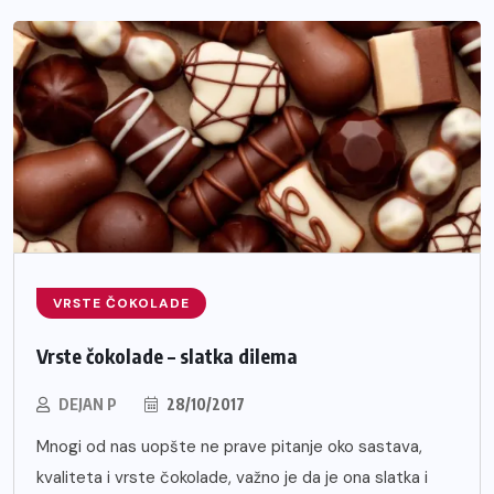
VRSTE ČOKOLADE
Vrste čokolade – slatka dilema
DEJAN P
28/10/2017
Mnogi od nas uopšte ne prave pitanje oko sastava,
kvaliteta i vrste čokolade, važno je da je ona slatka i