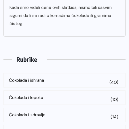
Kada smo videli cene ovih slatkiša, nismo bili sasvim
sigurni da li se radi o komadima čokolade ili gramima
čistog
Rubrike
Čokolada i ishrana
(40)
Čokolada i lepota
(10)
Čokolada i zdravlje
(14)