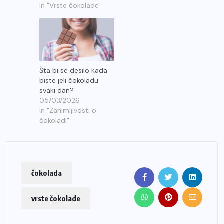
In "Vrste čokolade"
Šta bi se desilo kada
biste jeli čokoladu
svaki dan?
05/03/2026
In "Zanimljivosti o
čokoladi"
čokolada
vrste čokolade