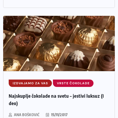
IZDVAJAMO ZA VAS
VRSTE ČOKOLADE
Najskuplje čokolade na svetu – jestivi luksuz (I
deo)
ANA BOŠKOVIĆ
15/11/2017