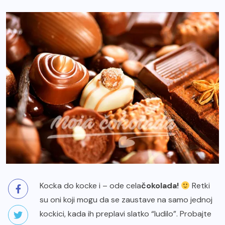
Kocka do kocke i – ode cela
čokolada!
Retki
su oni koji mogu da se zaustave na samo jednoj
kockici, kada ih preplavi slatko “ludilo”. Probajte