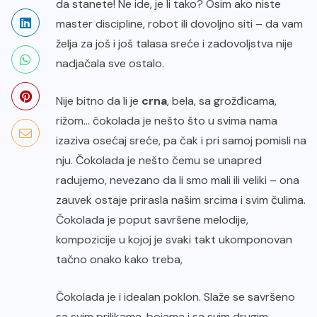
da stanete! Ne ide, je li tako? Osim ako niste
master discipline, robot ili dovoljno siti – da vam
želja za još i još talasa sreće i zadovoljstva nije
nadjačala sve ostalo.
Nije bitno da li je
crna
, bela, sa grožđicama,
rižom… čokolada je nešto što u svima nama
izaziva osećaj sreće, pa čak i pri samoj pomisli na
nju. Čokolada je nešto čemu se unapred
radujemo, nevezano da li smo mali ili veliki – ona
zauvek ostaje prirasla našim srcima i svim čulima.
Čokolada je poput savršene melodije,
kompozicije u kojoj je svaki takt ukomponovan
tačno onako kako treba,
Čokolada je i idealan poklon. Slaže se savršeno
sa svim prilikama, bojama i sa svim drugim