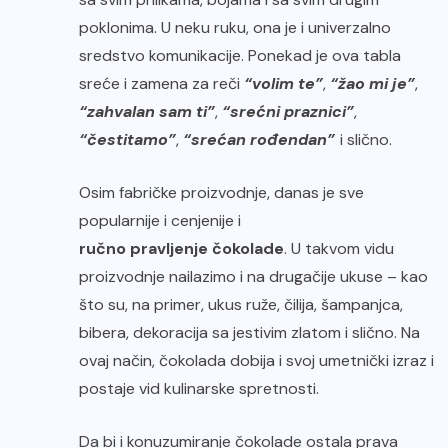
poklonima. U neku ruku, ona je i univerzalno
sredstvo komunikacije. Ponekad je ova tabla
sreće i zamena za reči
“volim te”
,
“žao mi je”
,
“zahvalan sam ti”
,
“srećni praznici”
,
“čestitamo”
,
“srećan rođendan”
i slično.
Osim fabričke proizvodnje, danas je sve
popularnije i cenjenije i
ručno pravljenje čokolade
. U takvom vidu
proizvodnje nailazimo i na drugačije ukuse – kao
što su, na primer, ukus ruže, čilija, šampanjca,
bibera, dekoracija sa jestivim zlatom i slično. Na
ovaj način, čokolada dobija i svoj umetnički izraz i
postaje vid kulinarske spretnosti.
Da bi i konuzumiranje čokolade ostala prava