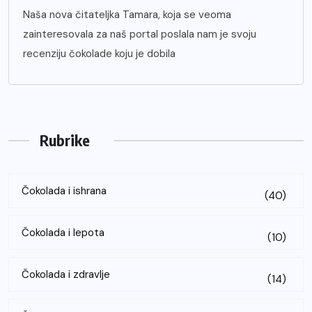
Naša nova čitateljka Tamara, koja se veoma
zainteresovala za naš portal poslala nam je svoju
recenziju čokolade koju je dobila
Rubrike
Čokolada i ishrana
(40)
Čokolada i lepota
(10)
Čokolada i zdravlje
(14)