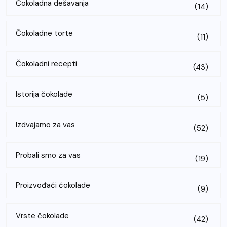
Čokoladna dešavanja
(14)
Čokoladne torte
(11)
Čokoladni recepti
(43)
Istorija čokolade
(5)
Izdvajamo za vas
(52)
Probali smo za vas
(19)
Proizvođači čokolade
(9)
Vrste čokolade
(42)