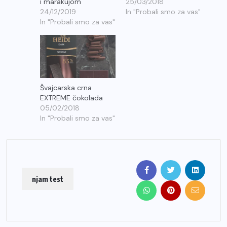
i marakujom
25/03/2018
24/12/2019
In "Probali smo za vas"
In "Probali smo za vas"
Švajcarska crna
EXTREME čokolada
05/02/2018
In "Probali smo za vas"
njam test