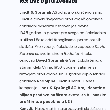
Reč dve o proizvođaču
Lindt & Sprüngli AG
odnosno skraćeno samo
Lindt
je čuveni švajcarski proizvođač čokolada i
čokoladni deserata osnovan još davne
1845.godine, a poznat pre svega po čokoladnim
truflima i čokoladni štanglicama, pored ostalih
slatkiša. Proizvodnju čokolade je započeo
David
Sprüngli
sa svojim sinom
Rudolfom
i tako
osnovao
David Sprüngli & Son
čokolateriju, u
starom delu Ciriha, 1836. godine. Zatim je sa
razvojem proizvodnje 1899. godine kupio fabriku
čokolada
Rodolphe Lindt
u Bernu. Danas
kompanija
Lindt & Sprüngli AG broji desetine
hiljada prodavnica širom sveta, sa bilionskim
profitima, a posebno u US i
Kanadi.
Najpoznatiji i najprodavaniji slatkiš su im