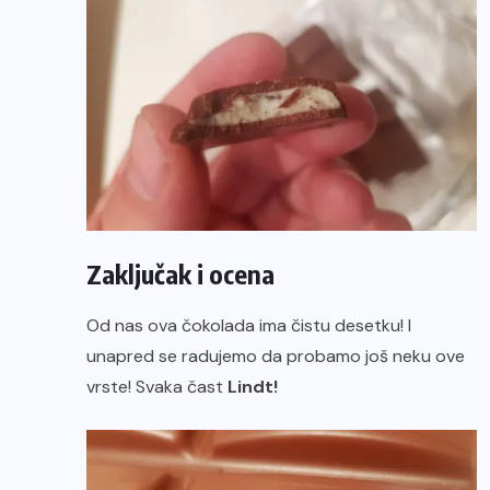
Zaključak i ocena
Od nas ova čokolada ima čistu desetku! I
unapred se radujemo da probamo još neku ove
vrste! Svaka čast
Lindt!