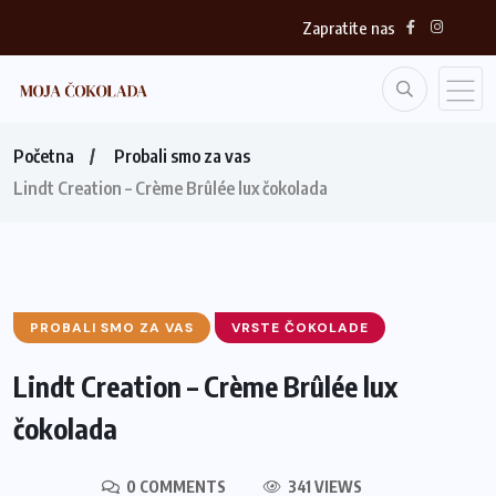
Zapratite nas
Početna
Probali smo za vas
Lindt Creation – Crème Brûlée lux čokolada
PROBALI SMO ZA VAS
VRSTE ČOKOLADE
Lindt Creation – Crème Brûlée lux
čokolada
0 COMMENTS
341 VIEWS