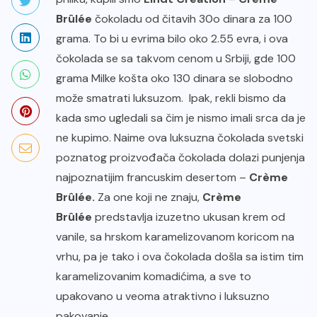
Brûlée
čokoladu od čitavih 30o dinara za 100
grama. To bi u evrima bilo oko 2.55 evra, i ova
čokolada se sa takvom cenom u Srbiji, gde 100
grama Milke košta oko 130 dinara se slobodno
može smatrati luksuzom. Ipak, rekli bismo da
kada smo ugledali sa čim je nismo imali srca da je
ne kupimo. Naime ova luksuzna čokolada svetski
poznatog proizvođača čokolada dolazi punjenja
najpoznatijim francuskim desertom –
Crème
Brûlée.
Za one koji ne znaju,
Crème
Brûlée
predstavlja izuzetno ukusan krem od
vanile, sa hrskom karamelizovanom koricom na
vrhu, pa je tako i ova čokolada došla sa istim tim
karamelizovanim komadićima, a sve to
upakovano u veoma atraktivno i luksuzno
pakovanje.