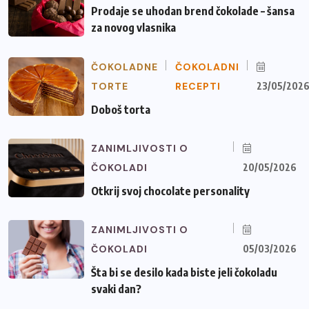
Prodaje se uhodan brend čokolade – šansa
za novog vlasnika
ČOKOLADNE
ČOKOLADNI
TORTE
RECEPTI
23/05/202
Doboš torta
ZANIMLJIVOSTI O
ČOKOLADI
20/05/2026
Otkrij svoj chocolate personality
ZANIMLJIVOSTI O
ČOKOLADI
05/03/2026
Šta bi se desilo kada biste jeli čokoladu
svaki dan?