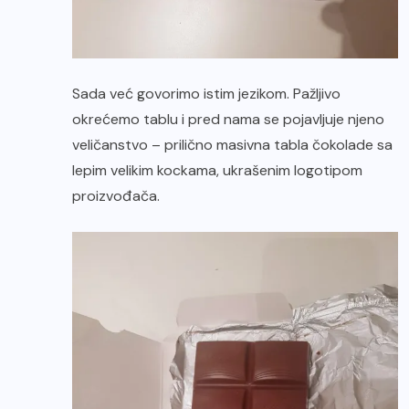
Sada već govorimo istim jezikom. Pažljivo
okrećemo tablu i pred nama se pojavljuje njeno
veličanstvo – prilično masivna tabla čokolade sa
lepim velikim kockama, ukrašenim logotipom
proizvođača.