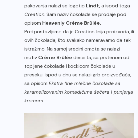
pakovanja nalazi se logotip
Lindt,
a ispod toga
Creation
. Sam naziv čokolade se prodaje pod
opisom
Heavenly
Crème Brûlée.
Pretpostavljamo da je Creation linija proizvoda, ili
ovih čokolada, što svakako nameravamo da tek
istražimo. Na samoj sredini omota se nalazi
motiv
Crème Brûlée
deserta, sa prstenom od
topljene čokolade i kockicom čokolade u
preseku. Ispod u dnu se nalazi grb proizvođača,
sa opisom
Ekstra fine mlečne čokolade sa
karamelizovanim komadićima šećera i punjenja
kremom
.