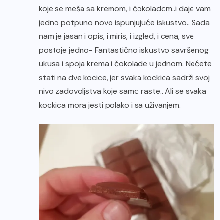
koje se meša sa kremom, i čokoladom..i daje vam
jedno potpuno novo ispunjujuće iskustvo.. Sada
nam je jasan i opis, i miris, i izgled, i cena, sve
postoje jedno- Fantastično iskustvo savršenog
ukusa i spoja krema i čokolade u jednom. Nećete
stati na dve kocice, jer svaka kockica sadrži svoj
nivo zadovoljstva koje samo raste.. Ali se svaka
kockica mora jesti polako i sa uživanjem.