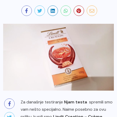
Za današnje testiranje
Njam testa
spremili smo
vam nešto specijalno. Naime posebno za ovu
priliku, kupili smo
Lindt Creation
–
Crème