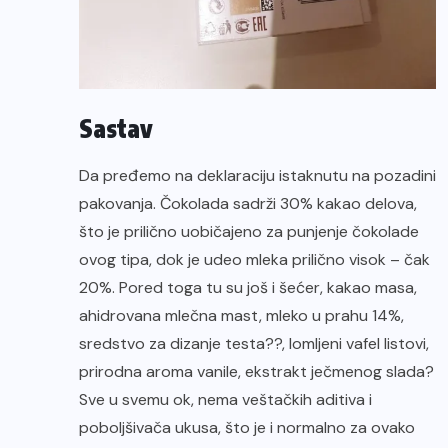
Sastav
Da pređemo na deklaraciju istaknutu na pozadini
pakovanja. Čokolada sadrži 30% kakao delova,
što je prilično uobičajeno za punjenje čokolade
ovog tipa, dok je udeo mleka prilično visok – čak
20%. Pored toga tu su još i šećer, kakao masa,
ahidrovana mlečna mast, mleko u prahu 14%,
sredstvo za dizanje testa??, lomljeni vafel listovi,
prirodna aroma vanile, ekstrakt ječmenog slada?
Sve u svemu ok, nema veštačkih aditiva i
poboljšivača ukusa, što je i normalno za ovako