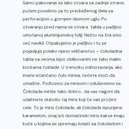
Samo pakovanje se lako otvara sa zadnje strane,
putem posebno za to predviđenog dela sa
perforacijom u gornjem desnom uglu. Po
otvaranju pred nama se otvara tabla u pažljivo
umotanoj aluminijumskoj foliji. Nešto na šta smo
već navikli. Otpakujemo je pažljivo i tu se
pojavljuje polako njeno veličanstvo – čokoladna
tabla sa veoma lepo oblikovanim ne tako malim
kockama čoklade. U trenutku odmotavanja, ako
imate istančano čulo mirisa, nećete moći da
omašite.. Pođosmo za mirisom i oduševismo se.
Čokolada miriše tako dobro.. da vas nagoni da
udahnete duboko taj miris koji će vas prožeti
cele. To je miris čokolade, ali čokolade ispunjene
karamelom, onaj isti domaćinski miris kakve imaju
kuće u kojima se spremaju kolači sa čokoladom i