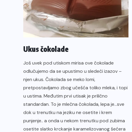
Ukus čokolade
Još uvek pod utiskom mirisa ove čokolade
odlučujemo da se upustimo u sledeći izazov –
njen ukus. Čokolada se meko lomi,
pretpostavljamo zbog učešća toliko mleka, i topi
u ustima. Međutim prvi utisak je prilično
standardan. To je mlečna čokolada, lepa je…sve
dok u trenutku na jeziku ne osetite i krem
punjenje.. a onda u nekom trenutku pod zubima
osetite slatko krckanje karamelizovanog šećera