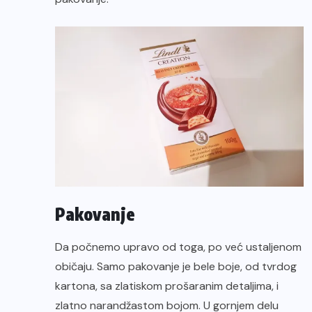
Pakovanje
Da počnemo upravo od toga, po već ustaljenom
običaju. Samo pakovanje je bele boje, od tvrdog
kartona, sa zlatiskom prošaranim detaljima, i
zlatno narandžastom bojom. U gornjem delu