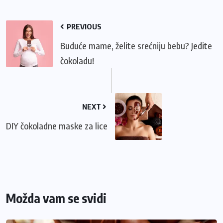
PREVIOUS
Buduće mame, želite srećniju bebu? Jedite
čokoladu!
NEXT
DIY čokoladne maske za lice
Možda vam se svidi