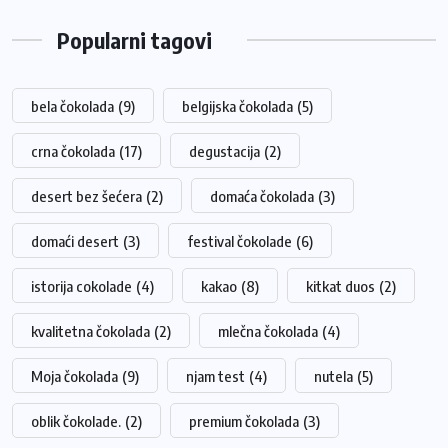
Popularni tagovi
bela čokolada
(9)
belgijska čokolada
(5)
crna čokolada
(17)
degustacija
(2)
desert bez šećera
(2)
domaća čokolada
(3)
domaći desert
(3)
festival čokolade
(6)
istorija cokolade
(4)
kakao
(8)
kitkat duos
(2)
kvalitetna čokolada
(2)
mlečna čokolada
(4)
Moja čokolada
(9)
njam test
(4)
nutela
(5)
oblik čokolade.
(2)
premium čokolada
(3)