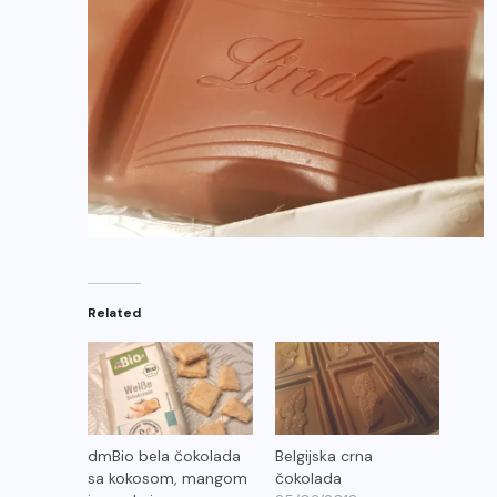
Related
dmBio bela čokolada
Belgijska crna
sa kokosom, mangom
čokolada