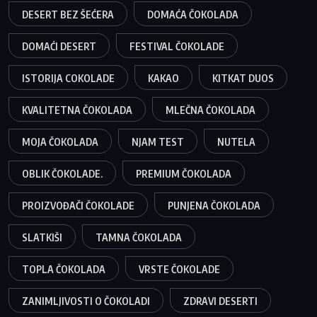
DESERT BEZ ŠEĆERA
DOMAĆA ČOKOLADA
DOMAĆI DESERT
FESTIVAL ČOKOLADE
ISTORIJA COKOLADE
KAKAO
KITKAT DUOS
KVALITETNA ČOKOLADA
MLEČNA ČOKOLADA
MOJA ČOKOLADA
NJAM TEST
NUTELA
OBLIK ČOKOLADE.
PREMIUM ČOKOLADA
PROIZVOĐAČI ČOKOLADE
PUNJENA ČOKOLADA
SLATKIŠI
TAMNA ČOKOLADA
TOPLA ČOKOLADA
VRSTE ČOKOLADE
ZANIMLJIVOSTI O ČOKOLADI
ZDRAVI DESERTI