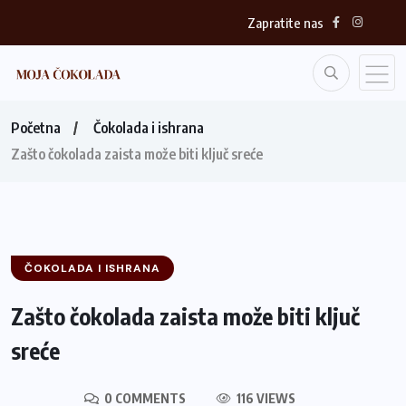
Zapratite nas
Početna
Čokolada i ishrana
Zašto čokolada zaista može biti ključ sreće
ČOKOLADA I ISHRANA
Zašto čokolada zaista može biti ključ
sreće
0 COMMENTS
116 VIEWS