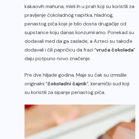
kakaovih mahuna, mleli ih u prah koji su koristili za
pravljenje čokoladnog napitka, hladnog,
penastog pića koje je bilo dosta drugačije od
supstance koju danas konzumiramo. Ponekad su
dodavali med da ga zaslade, a Azteci su takođe
dodavali i čili papričicu da frazi “
vruća čokolada
”
daju potpuno novo značenje.
Pre dve hiljade godina, Maje su čak su izmislile
originalni “
čokoladni čajnik
“, keramički sud koji
su koristili za sipanje penastog pića.