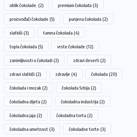
oblik čokolade.
(2)
premium čokolada
(3)
proizvođači čokolade
(5)
punjena čokolada
(2)
slatkiši
(3)
tamna čokolada
(4)
topla čokolada
(5)
vrste čokolade
(12)
zanimljivosti o čokoladi
(2)
zdravi deserti
(2)
zdravi slatkiši
(2)
zdravlje
(4)
čokolada
(20)
čokolada i mozak
(2)
čokolada Srbija
(2)
čokoladna dijeta
(2)
čokoladna industrija
(2)
čokoladna jaja
(2)
čokoladna torta
(2)
čokoladna umetnost
(3)
čokoladne torte
(3)