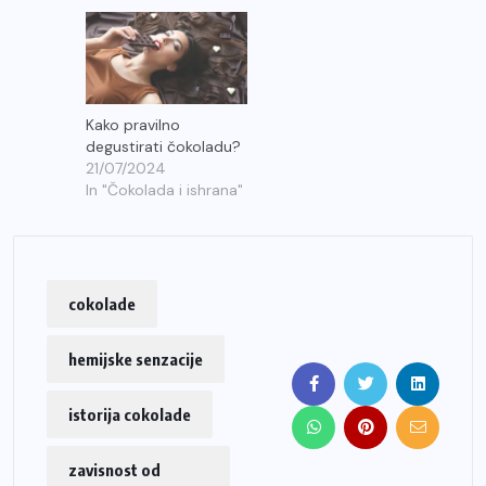
Kako pravilno
degustirati čokoladu?
21/07/2024
In "Čokolada i ishrana"
cokolade
hemijske senzacije
istorija cokolade
zavisnost od