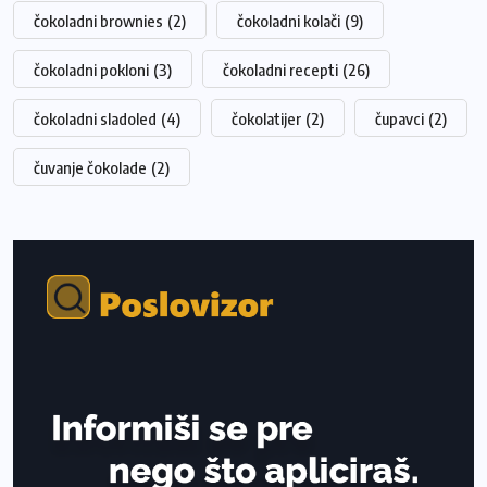
čokoladni brownies
(2)
čokoladni kolači
(9)
čokoladni pokloni
(3)
čokoladni recepti
(26)
čokoladni sladoled
(4)
čokolatijer
(2)
čupavci
(2)
čuvanje čokolade
(2)