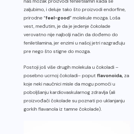
naš mozak proizvodi feniletilamin kada se
zaljubimo, i deluje tako što proizvodi endorfine,
prirodne “
feel-good
” molekule mozga. Loša
vest, međutim, je da je jedenje čokolade
verovatno nije najbolji način da dođemo do
feniletilamina, jer enzimi u našoj jetri razgrađuju
pre nego što stigne do mozga.
Postoji još više drugih molekula u čokoladi –
posebno u
crnoj čokoladi
– poput
flavonoida,
za
koje neki naučnici misle da mogu pomoći u
poboljšanju kardiovaskularnog zdravlja (ali
proizvođači čokolade su poznati po uklanjanju
gorkih flavanola iz tamne čokolade).