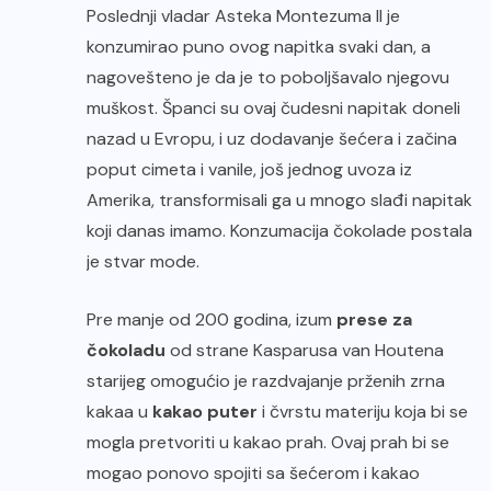
Poslednji vladar Asteka Montezuma II je
konzumirao puno ovog napitka svaki dan, a
nagovešteno je da je to poboljšavalo njegovu
muškost. Španci su ovaj čudesni napitak doneli
nazad u Evropu, i uz dodavanje šećera i začina
poput cimeta i vanile, još jednog uvoza iz
Amerika, transformisali ga u mnogo slađi napitak
koji danas imamo. Konzumacija čokolade postala
je stvar mode.
Pre manje od 200 godina, izum
prese za
čokoladu
od strane Kasparusa van Houtena
starijeg omogućio je razdvajanje prženih zrna
kakaa u
kakao puter
i čvrstu materiju koja bi se
mogla pretvoriti u kakao prah. Ovaj prah bi se
mogao ponovo spojiti sa šećerom i kakao