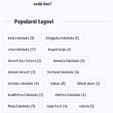
svaki dan?
Popularni tagovi
bela čokolada
(9)
belgijska čokolada
(5)
crna čokolada
(17)
degustacija
(2)
desert bez šećera
(2)
domaća čokolada
(3)
domaći desert
(3)
festival čokolade
(6)
istorija cokolade
(4)
kakao
(8)
kitkat duos
(2)
kvalitetna čokolada
(2)
mlečna čokolada
(4)
Moja čokolada
(9)
njam test
(4)
nutela
(5)