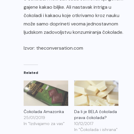
gajene kakao biljke. Ali nastavak intriga u
čokoladi i kakaou koje otkrivamo kroz nauku
može samo doprineti veoma jednostavnom
ljudskom zadovoljstvu konzumiranja čokolade.
Izvor: theconversation.com
Related
Čokolada Amazonka
Da li je BELA čokolada
25/01/2019
prava čokolada?
In "Izdvajamo za vas"
10/12/2017
In "Čokolada i ishrana"