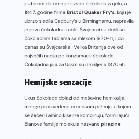
puterom da bi se proizveo čokolada za jelo, a
1847. godine firma
Bristol Quaker Fry’s
, koju je
ubrzo sledila Cadbury’s u Birminghamu, napravila
je prvu čokoladnu tablu. Švajcarci su došli sa
čokoladnim tablama sa mlekom 1870-ih, i do
danas su Švajcarska i Velika Britanija dve od
najvećih nacija po konzumaciji čokolade.
Čokoladna jaja za Uskrs su izmišljena 1870-ih.
Hemijske senzacije
Ukus čokolade dolazi od mešavine hemikalija,
mnoge proizvedene procesom prženja, u kojem
se šećeri i amino kiseline kombinuju, formirajući
članove familije molekula nazvane
pirazine
.