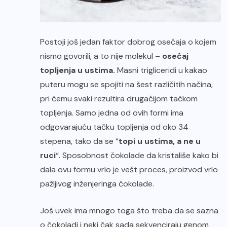
Postoji još jedan faktor dobrog osećaja o kojem
nismo govorili, a to nije molekul –
osećaj
topljenja u ustima.
Masni trigliceridi u kakao
puteru mogu se spojiti na šest različitih načina,
pri čemu svaki rezultira drugačijom tačkom
topljenja. Samo jedna od ovih formi ima
odgovarajuću tačku topljenja od oko 34
stepena, tako da se “
topi u ustima, a ne u
ruci
“. Sposobnost čokolade da kristališe kako bi
dala ovu formu vrlo je vešt proces, proizvod vrlo
pažljivog inženjeringa čokolade.
Još uvek ima mnogo toga što treba da se sazna
o čokoladi i neki čak sada sekvenciraju genom