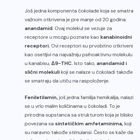
Još jedna komponenta čokolade koja se smatra
važnom otkrivena je pre manje od 20 godina:
anandamid
. Ovaj molekul se vezuje za
receptore u mozgu poznate kao
kanabinoidni
receptori.
Ovi receptori su prvobitno otkriveni
kao osetljivi na najvažniju psihoaktivnu molekulu
u kanabisu,
Δ9-THC.
Isto tako,
anandamid i
slični molekuli
koji se nalaze u čokoladi takođe
se smatraju da utiču na raspoloženje.
Feniletilamin,
još jedna familija hemikalija, nalazi
se u vrlo malim količinama u čokoladi. To je
prirodna supstanca sa strukturom koja je blisko
povezana sa
sintetičkim amfetaminima,
koji
su naravno takođe stimulansi. Često se kaže da