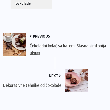
cokolade
PREVIOUS
Čokoladni kolač sa kafom: Slasna simfonija
ukusa
NEXT
Dekorativne tehnike od čokolade