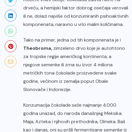
drveću, a hemijski faktor dobrog osećaja verovali
ili ne, dolazi najviše od konzumiranih psihoaktivnih
komponenata, naravno u vrlo malim količinama.
Tako na primer, jedna od tih komponenata je i
Theobroma,
zimzeleno drvo koje je autohtono
za tropske regije američkog kontinenta, a
njegove semenke ili zrna su izvor 4 miliona
metričkih tona čokolade proizvedene svake
godine, većinom iz zemalja poput Obale
Slonovače i Indonezije.
Konzumacija čokolade seže najmanje 4.000
godina unazad, do naroda današnjeg Meksika:
Maja, Azteka i njihovih prethodnika, Olmeka. Baš
kao i danas, oni su pržili fermentisane semenke iz