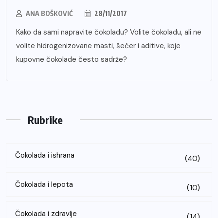
ANA BOŠKOVIĆ
28/11/2017
Kako da sami napravite čokoladu? Volite čokoladu, ali ne
volite hidrogenizovane masti, šećer i aditive, koje
kupovne čokolade često sadrže?
Rubrike
Čokolada i ishrana
(40)
Čokolada i lepota
(10)
Čokolada i zdravlje
(14)