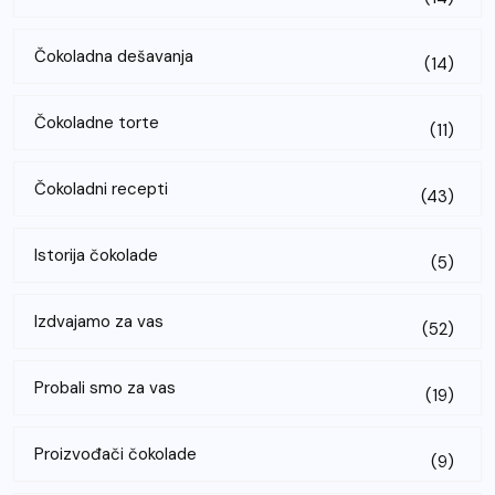
Čokoladna dešavanja
(14)
Čokoladne torte
(11)
Čokoladni recepti
(43)
Istorija čokolade
(5)
Izdvajamo za vas
(52)
Probali smo za vas
(19)
Proizvođači čokolade
(9)