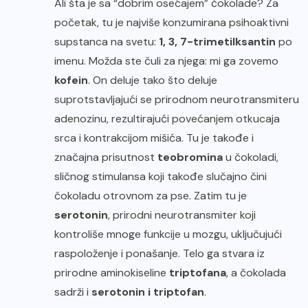
Ali šta je sa “dobrim osećajem” čokolade? Za
početak, tu je najviše konzumirana psihoaktivni
supstanca na svetu:
1, 3, 7-trimetilksantin
po
imenu. Možda ste čuli za njega: mi ga zovemo
kofein
. On deluje tako što deluje
suprotstavljajući se prirodnom neurotransmiteru
adenozinu, rezultirajući povećanjem otkucaja
srca i kontrakcijom mišića. Tu je takođe i
značajna prisutnost
teobromina
u čokoladi,
sličnog stimulansa koji takođe slučajno čini
čokoladu otrovnom za pse. Zatim tu je
serotonin
, prirodni neurotransmiter koji
kontroliše mnoge funkcije u mozgu, uključujući
raspoloženje i ponašanje. Telo ga stvara iz
prirodne aminokiseline
triptofana
, a čokolada
sadrži i
serotonin i triptofan
.