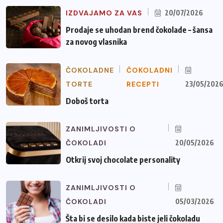
IZDVAJAMO ZA VAS
20/07/2026
Prodaje se uhodan brend čokolade – šansa
za novog vlasnika
ČOKOLADNE
ČOKOLADNI
TORTE
RECEPTI
23/05/202
Doboš torta
ZANIMLJIVOSTI O
ČOKOLADI
20/05/2026
Otkrij svoj chocolate personality
ZANIMLJIVOSTI O
ČOKOLADI
05/03/2026
Šta bi se desilo kada biste jeli čokoladu