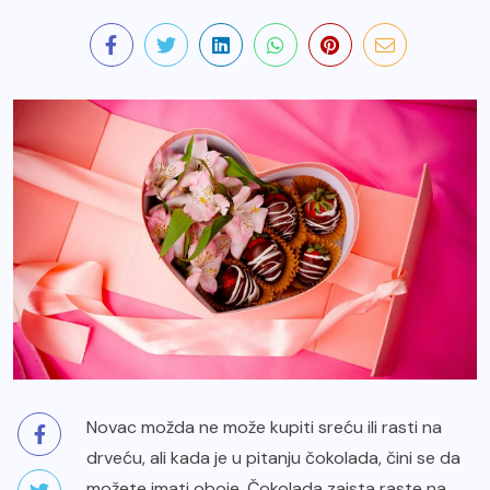
Novac možda ne može kupiti sreću ili rasti na
drveću, ali kada je u pitanju čokolada, čini se da
možete imati oboje. Čokolada zaista raste na