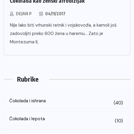
Čokolada kao ženski afrodizijak
DEJAN P
04/11/2017
Nije lako biti vrhunski ratnik i vojskovođa, a kamoli još
zadovoljiti preko 600 žena u haremu… Zato je
Montezuma II,
Rubrike
Čokolada i ishrana
(40)
Čokolada i lepota
(10)