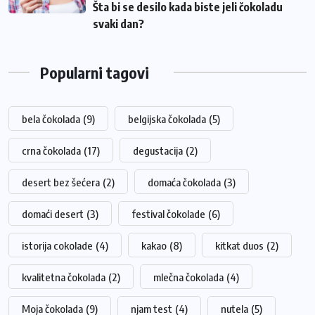
Šta bi se desilo kada biste jeli čokoladu
svaki dan?
Popularni tagovi
bela čokolada
(9)
belgijska čokolada
(5)
crna čokolada
(17)
degustacija
(2)
desert bez šećera
(2)
domaća čokolada
(3)
domaći desert
(3)
festival čokolade
(6)
istorija cokolade
(4)
kakao
(8)
kitkat duos
(2)
kvalitetna čokolada
(2)
mlečna čokolada
(4)
Moja čokolada
(9)
njam test
(4)
nutela
(5)