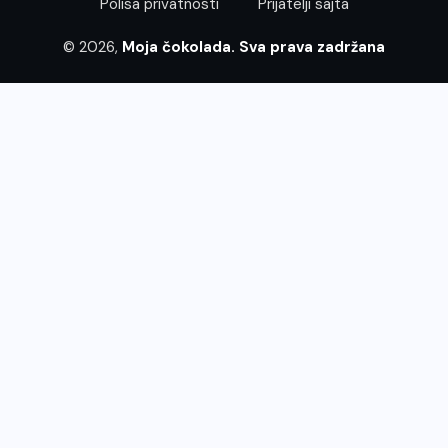
Polisa privatnosti
Prijatelji sajta
© 2026,
Moja čokolada. Sva prava zadržana