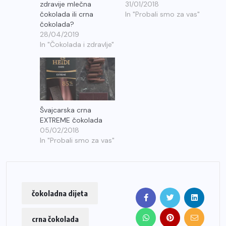
zdravije mlečna
31/01/2018
čokolada ili crna
In "Probali smo za vas"
čokolada?
28/04/2019
In "Čokolada i zdravlje"
Švajcarska crna
EXTREME čokolada
05/02/2018
In "Probali smo za vas"
čokoladna dijeta
crna čokolada