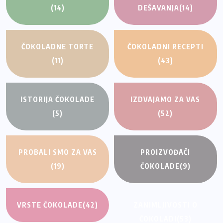
(14)
DEŠAVANJA
(14)
ČOKOLADNE TORTE
ČOKOLADNI RECEPTI
(11)
(43)
ISTORIJA ČOKOLADE
IZDVAJAMO ZA VAS
(5)
(52)
PROBALI SMO ZA VAS
PROIZVOĐAČI
(19)
ČOKOLADE
(9)
VRSTE ČOKOLADE
(42)
ZANIMLJIVOSTI O
ČOKOLADI
(53)