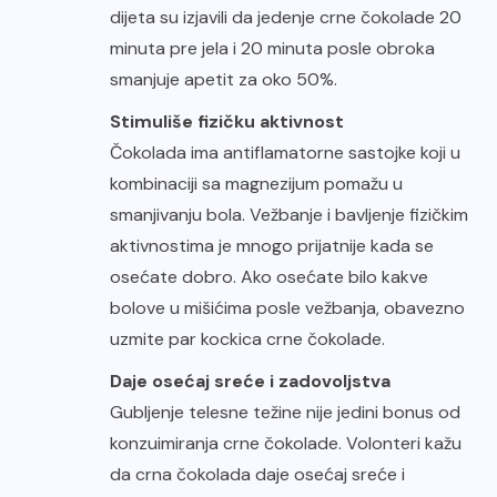
dijeta su izjavili da jedenje crne čokolade 20
minuta pre jela i 20 minuta posle obroka
smanjuje apetit za oko 50%.
Stimuliše fizičku aktivnost
Čokolada ima antiflamatorne sastojke koji u
kombinaciji sa magnezijum pomažu u
smanjivanju bola. Vežbanje i bavljenje fizičkim
aktivnostima je mnogo prijatnije kada se
osećate dobro. Ako osećate bilo kakve
bolove u mišićima posle vežbanja, obavezno
uzmite par kockica crne čokolade.
Daje osećaj sreće i zadovoljstva
Gubljenje telesne težine nije jedini bonus od
konzuimiranja crne čokolade. Volonteri kažu
da crna čokolada daje osećaj sreće i