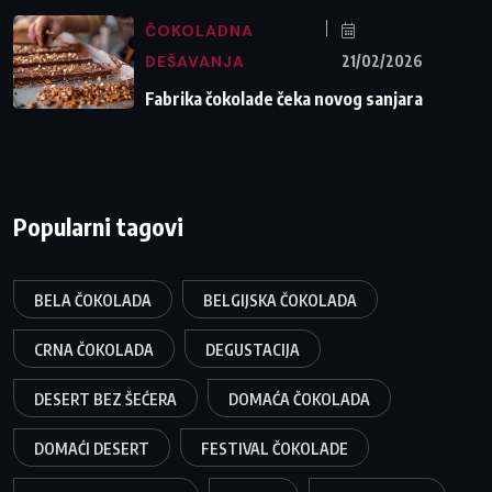
ČOKOLADNA
DEŠAVANJA
21/02/2026
Fabrika čokolade čeka novog sanjara
Popularni tagovi
BELA ČOKOLADA
BELGIJSKA ČOKOLADA
CRNA ČOKOLADA
DEGUSTACIJA
DESERT BEZ ŠEĆERA
DOMAĆA ČOKOLADA
DOMAĆI DESERT
FESTIVAL ČOKOLADE