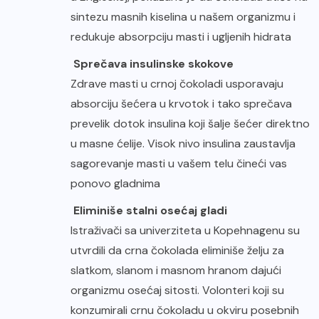
sintezu masnih kiselina u našem organizmu i
redukuje absorpciju masti i ugljenih hidrata
Sprečava insulinske skokove
Zdrave masti u crnoj čokoladi usporavaju
absorciju šećera u krvotok i tako sprečava
prevelik dotok insulina koji šalje šećer direktno
u masne ćelije. Visok nivo insulina zaustavlja
sagorevanje masti u vašem telu čineći vas
ponovo gladnima
Eliminiše stalni osećaj gladi
Istraživači sa univerziteta u Kopehnagenu su
utvrdili da crna čokolada eliminiše želju za
slatkom, slanom i masnom hranom dajući
organizmu osećaj sitosti. Volonteri koji su
konzumirali crnu čokoladu u okviru posebnih