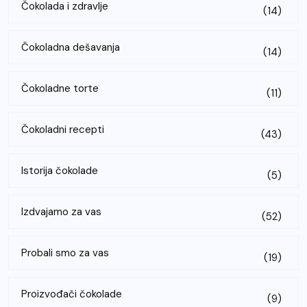
Čokolada i zdravlje
(14)
Čokoladna dešavanja
(14)
Čokoladne torte
(11)
Čokoladni recepti
(43)
Istorija čokolade
(5)
Izdvajamo za vas
(52)
Probali smo za vas
(19)
Proizvođači čokolade
(9)