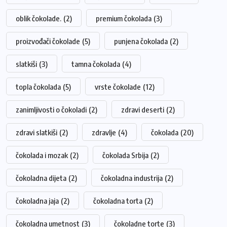
oblik čokolade.
(2)
premium čokolada
(3)
proizvođači čokolade
(5)
punjena čokolada
(2)
slatkiši
(3)
tamna čokolada
(4)
topla čokolada
(5)
vrste čokolade
(12)
zanimljivosti o čokoladi
(2)
zdravi deserti
(2)
zdravi slatkiši
(2)
zdravlje
(4)
čokolada
(20)
čokolada i mozak
(2)
čokolada Srbija
(2)
čokoladna dijeta
(2)
čokoladna industrija
(2)
čokoladna jaja
(2)
čokoladna torta
(2)
čokoladna umetnost
(3)
čokoladne torte
(3)