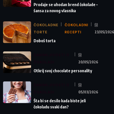
Prodaje se uhodan brend čokolade –
šansa za novog vlasnika
ČOKOLADNE
ČOKOLADNI
TORTE
RECEPTI
23/05/202
Doboš torta
ZANIMLJIVOSTI O
ČOKOLADI
20/05/2026
Otkrij svoj chocolate personality
ZANIMLJIVOSTI O
ČOKOLADI
05/03/2026
Šta bi se desilo kada biste jeli
čokoladu svaki dan?