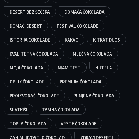
DESERT BEZ ŠEĆERA
DOMAĆA ČOKOLADA
DOMAĆI DESERT
FESTIVAL ČOKOLADE
ISTORIJA COKOLADE
KAKAO
KITKAT DUOS
KVALITETNA ČOKOLADA
MLEČNA ČOKOLADA
MOJA ČOKOLADA
NJAM TEST
NUTELA
OBLIK ČOKOLADE.
PREMIUM ČOKOLADA
PROIZVOĐAČI ČOKOLADE
PUNJENA ČOKOLADA
SLATKIŠI
TAMNA ČOKOLADA
TOPLA ČOKOLADA
VRSTE ČOKOLADE
ZANIMLJIVOSTI O ČOKOLADI
ZDRAVI DESERTI