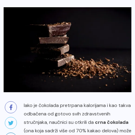
Iako je čokolada pretrpana kalorijama i kao takva
odbačena od gotovo svih zdravstvenih
stručnjaka, naučnici su otkrili da
crna čokolada
(ona koja sadrži više od
70% kakao delova
) može