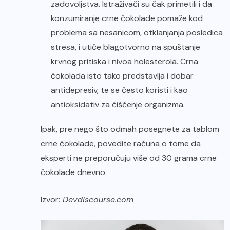
zadovoljstva. Istraživači su čak primetili i da
konzumiranje crne čokolade pomaže kod
problema sa nesanicom, otklanjanja posledica
stresa, i utiče blagotvorno na spuštanje
krvnog pritiska i nivoa holesterola. Crna
čokolada isto tako predstavlja i dobar
antidepresiv, te se često koristi i kao
antioksidativ za čiščenje organizma.
Ipak, pre nego što odmah posegnete za tablom
crne čokolade, povedite računa o tome da
eksperti ne preporučuju više od 30 grama crne
čokolade dnevno.
Izvor:
Devdiscourse.com