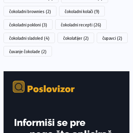
čokoladni brownies
(2)
čokoladni kolači
(9)
čokoladni pokloni
(3)
čokoladni recepti
(26)
čokoladni sladoled
(4)
čokolatijer
(2)
čupavci
(2)
čuvanje čokolade
(2)