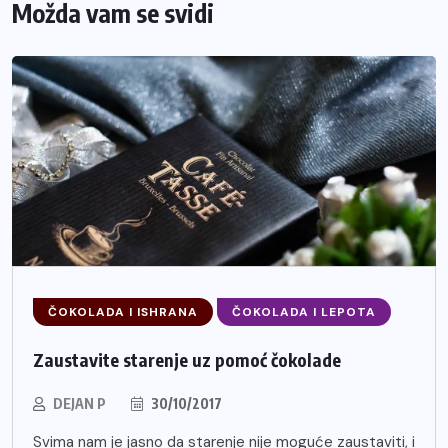
Možda vam se svidi
ČOKOLADA I ISHRANA
ČOKOLADA I LEPOTA
Zaustavite starenje uz pomoć čokolade
DEJAN P
30/10/2017
Svima nam je jasno da starenje nije moguće zaustaviti, i