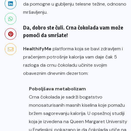
da pomogne u gubljenju telesne težine, odnosno
mršavljenju.
Da, dobro ste čuli. Crna čokolada vam može
pomoći da smršate!
HealthifyMe
platforma koja se bavi zdravljem i
praćenjem potrošnje kalorija vam daje čak 5
razloga da crnu čokoladu učinite svojim
obaveznim dnevnim dezertom:
Poboljšava metabolizam
Crna čokolada je sadrži bogatstvo
monosaturisanih masnih kiselina koje pomažu
bržem sagorevanju kalorija. U opsežnoj studiji
koja je izvedena na Queen Margaret University
u Engleskoj, pokazano je da čokolada utiče na