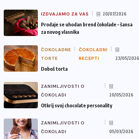
IZDVAJAMO ZA VAS
20/07/2026
Prodaje se uhodan brend čokolade – šansa
za novog vlasnika
ČOKOLADNE
ČOKOLADNI
TORTE
RECEPTI
23/05/202
Doboš torta
ZANIMLJIVOSTI O
ČOKOLADI
20/05/2026
Otkrij svoj chocolate personality
ZANIMLJIVOSTI O
ČOKOLADI
05/03/2026