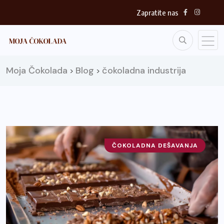
Zapratite nas
Moja Čokolada
Blog
čokoladna industrija
>
>
ČOKOLADNA DEŠAVANJA