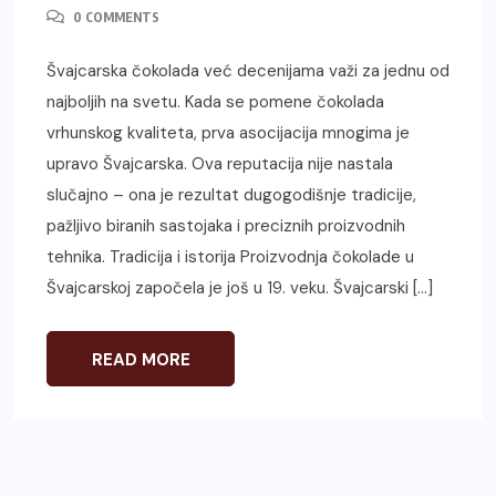
0 COMMENTS
Švajcarska čokolada već decenijama važi za jednu od
najboljih na svetu. Kada se pomene čokolada
vrhunskog kvaliteta, prva asocijacija mnogima je
upravo Švajcarska. Ova reputacija nije nastala
slučajno – ona je rezultat dugogodišnje tradicije,
pažljivo biranih sastojaka i preciznih proizvodnih
tehnika. Tradicija i istorija Proizvodnja čokolade u
Švajcarskoj započela je još u 19. veku. Švajcarski […]
READ MORE