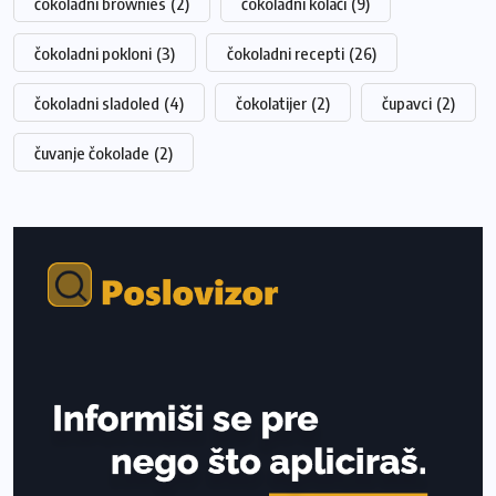
čokoladni brownies
(2)
čokoladni kolači
(9)
čokoladni pokloni
(3)
čokoladni recepti
(26)
čokoladni sladoled
(4)
čokolatijer
(2)
čupavci
(2)
čuvanje čokolade
(2)