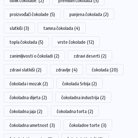
oblik čokolade.
(2)
premium čokolada
(3)
proizvođači čokolade
(5)
punjena čokolada
(2)
slatkiši
(3)
tamna čokolada
(4)
topla čokolada
(5)
vrste čokolade
(12)
zanimljivosti o čokoladi
(2)
zdravi deserti
(2)
zdravi slatkiši
(2)
zdravlje
(4)
čokolada
(20)
čokolada i mozak
(2)
čokolada Srbija
(2)
čokoladna dijeta
(2)
čokoladna industrija
(2)
čokoladna jaja
(2)
čokoladna torta
(2)
čokoladna umetnost
(3)
čokoladne torte
(3)