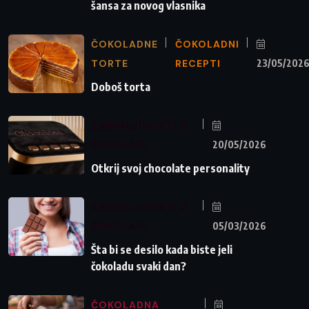
šansa za novog vlasnika
ČOKOLADNE
ČOKOLADNI
TORTE
RECEPTI
23/05/202
Doboš torta
ZANIMLJIVOSTI O
ČOKOLADI
20/05/2026
Otkrij svoj chocolate personality
ZANIMLJIVOSTI O
ČOKOLADI
05/03/2026
Šta bi se desilo kada biste jeli
čokoladu svaki dan?
ČOKOLADNA