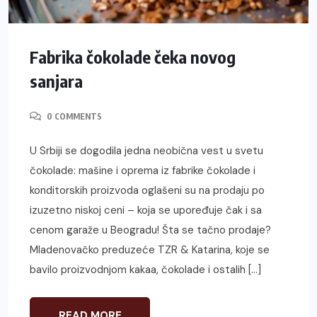
Fabrika čokolade čeka novog
sanjara
0 COMMENTS
U Srbiji se dogodila jedna neobična vest u svetu
čokolade: mašine i oprema iz fabrike čokolade i
konditorskih proizvoda oglašeni su na prodaju po
izuzetno niskoj ceni – koja se upoređuje čak i sa
cenom garaže u Beogradu! Šta se tačno prodaje?
Mladenovačko preduzeće TZR & Katarina, koje se
bavilo proizvodnjom kakaa, čokolade i ostalih […]
READ MORE