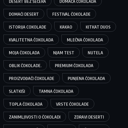
DESERT BEZ ŠEĆERA
DOMAĆA ČOKOLADA
DOMAĆI DESERT
FESTIVAL ČOKOLADE
ISTORIJA COKOLADE
KAKAO
KITKAT DUOS
KVALITETNA ČOKOLADA
MLEČNA ČOKOLADA
MOJA ČOKOLADA
NJAM TEST
NUTELA
OBLIK ČOKOLADE.
PREMIUM ČOKOLADA
PROIZVOĐAČI ČOKOLADE
PUNJENA ČOKOLADA
SLATKIŠI
TAMNA ČOKOLADA
TOPLA ČOKOLADA
VRSTE ČOKOLADE
ZANIMLJIVOSTI O ČOKOLADI
ZDRAVI DESERTI