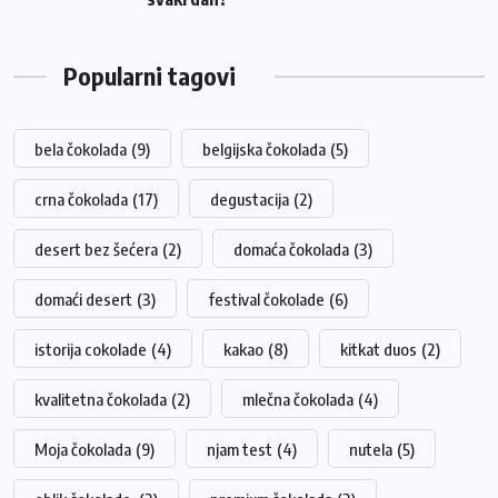
Popularni tagovi
bela čokolada
(9)
belgijska čokolada
(5)
crna čokolada
(17)
degustacija
(2)
desert bez šećera
(2)
domaća čokolada
(3)
domaći desert
(3)
festival čokolade
(6)
istorija cokolade
(4)
kakao
(8)
kitkat duos
(2)
kvalitetna čokolada
(2)
mlečna čokolada
(4)
Moja čokolada
(9)
njam test
(4)
nutela
(5)