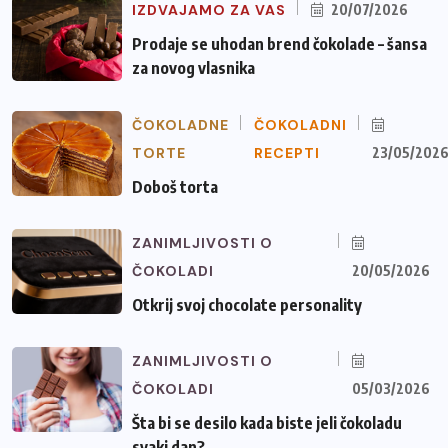
IZDVAJAMO ZA VAS
20/07/2026
Prodaje se uhodan brend čokolade – šansa
za novog vlasnika
ČOKOLADNE
ČOKOLADNI
TORTE
RECEPTI
23/05/202
Doboš torta
ZANIMLJIVOSTI O
ČOKOLADI
20/05/2026
Otkrij svoj chocolate personality
ZANIMLJIVOSTI O
ČOKOLADI
05/03/2026
Šta bi se desilo kada biste jeli čokoladu
svaki dan?