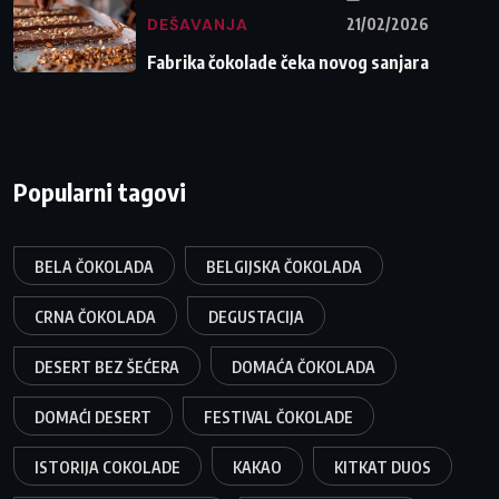
DEŠAVANJA
21/02/2026
Fabrika čokolade čeka novog sanjara
Popularni tagovi
BELA ČOKOLADA
BELGIJSKA ČOKOLADA
CRNA ČOKOLADA
DEGUSTACIJA
DESERT BEZ ŠEĆERA
DOMAĆA ČOKOLADA
DOMAĆI DESERT
FESTIVAL ČOKOLADE
ISTORIJA COKOLADE
KAKAO
KITKAT DUOS