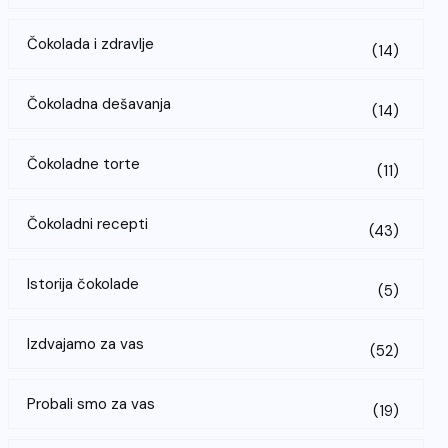
Čokolada i zdravlje
(14)
Čokoladna dešavanja
(14)
Čokoladne torte
(11)
Čokoladni recepti
(43)
Istorija čokolade
(5)
Izdvajamo za vas
(52)
Probali smo za vas
(19)