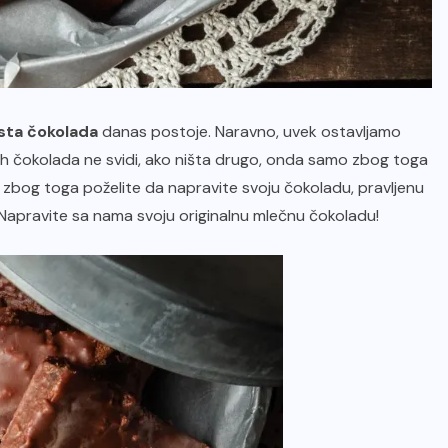
sta čokolada
danas postoje. Naravno, uvek ostavljamo
h čokolada ne svidi, ako ništa drugo, onda samo zbog toga
o zbog toga poželite da napravite svoju čokoladu, pravljenu
Napravite sa nama svoju originalnu
mlečnu čokoladu!