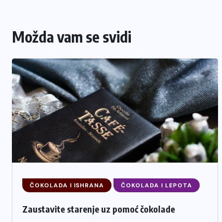
Možda vam se svidi
ČOKOLADA I ISHRANA
ČOKOLADA I LEPOTA
Zaustavite starenje uz pomoć čokolade