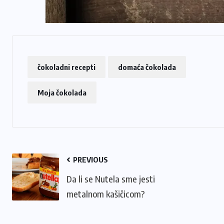
čokoladni recepti
domaća čokolada
Moja čokolada
PREVIOUS
Da li se Nutela sme jesti
metalnom kašičicom?