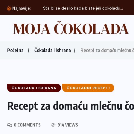
Šta bi se desilo kada biste jeli čokoladu...
Najnovije:
Početna
Čokolada i ishrana
Recept za domaću mlečnu 
ČOKOLADA I ISHRANA
ČOKOLADNI RECEPTI
Recept za domaću mlečnu č
0 COMMENTS
914 VIEWS