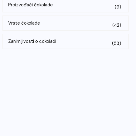
Proizvođači čokolade
(9)
Vrste čokolade
(42)
Zanimljivosti o čokoladi
(53)