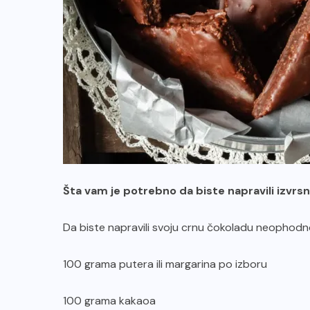
Šta vam je potrebno da biste napravili izv
Da biste napravili svoju crnu čokoladu neophodno
100 grama putera ili margarina po izboru
100 grama kakaoa