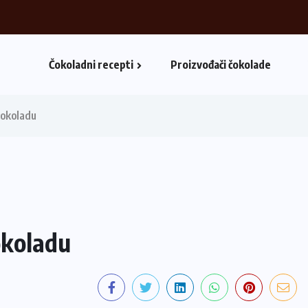
Čokoladni recepti
Proizvođači čokolade
čokoladu
okoladu