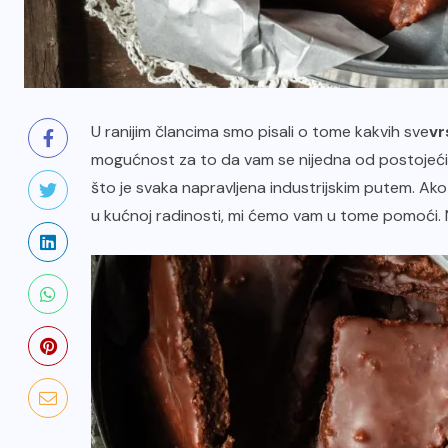
U ranijim člancima smo pisali o tome kakvih sve
vr
mogućnost za to da vam se nijedna od postojeći
što je svaka napravljena industrijskim putem. Ak
u kućnoj radinosti, mi ćemo vam u tome pomoći. 