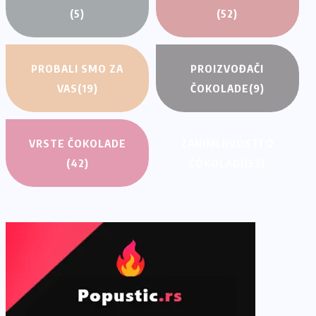
(5)
(52)
PROBALI SMO ZA
PROIZVOĐAČI
VAS
(19)
ČOKOLADE
(9)
VRSTE ČOKOLADE
ZANIMLJIVOSTI O
(42)
ČOKOLADI
(53)