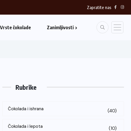
Zapratite nas
Vrste čokolade
Zanimljivosti
Rubrike
Čokolada i ishrana
(40)
Čokolada i lepota
(10)