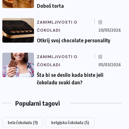
Doboš torta
ZANIMLJIVOSTI O
ČOKOLADI
20/05/2026
Otkrij svoj chocolate personality
ZANIMLJIVOSTI O
ČOKOLADI
05/03/2026
Šta bi se desilo kada biste jeli
čokoladu svaki dan?
Popularni tagovi
bela čokolada
(9)
belgijska čokolada
(5)