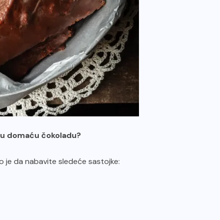
rsnu domaću čokoladu?
 je da nabavite sledeće sastojke: