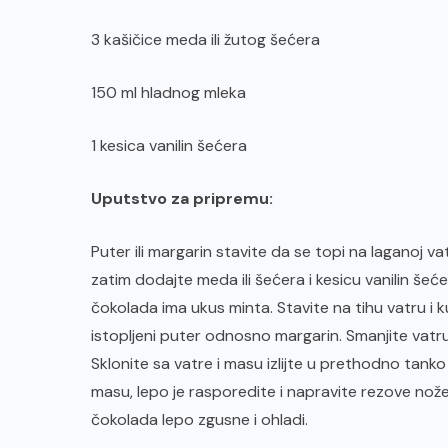
3 kašičice meda ili žutog šećera
150 ml hladnog mleka
1 kesica vanilin šećera
Uputstvo za pripremu:
Puter ili margarin stavite da se topi na laganoj v
zatim dodajte meda ili šećera i kesicu vanilin šećer
čokolada ima ukus minta. Stavite na tihu vatru i
istopljeni puter odnosno margarin. Smanjite vatr
Sklonite sa vatre i masu izlijte u prethodno tank
masu, lepo je rasporedite i napravite rezove nožem
čokolada lepo zgusne i ohladi.