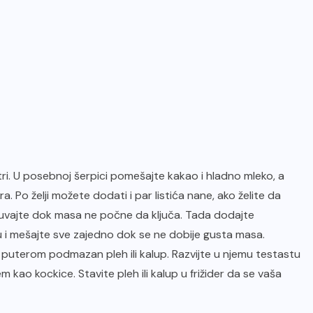
atri. U posebnoj šerpici pomešajte kakao i hladno mleko, a
a. Po želji možete dodati i par listića nane, ako želite da
 kuvajte dok masa ne počne da ključa. Tada dodajte
u i mešajte sve zajedno dok se ne dobije gusta masa.
o puterom podmazan pleh ili kalup. Razvijte u njemu testastu
 kao kockice. Stavite pleh ili kalup u frižider da se vaša