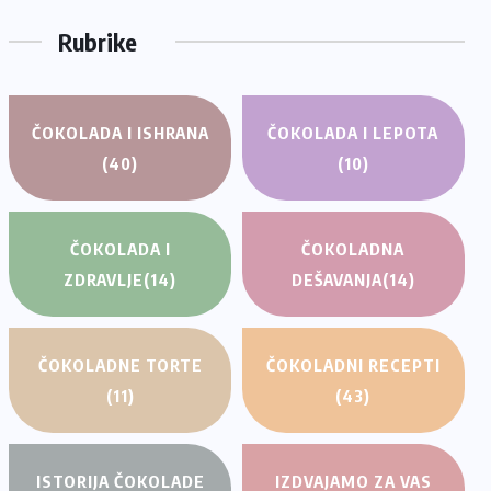
Rubrike
ČOKOLADA I ISHRANA
ČOKOLADA I LEPOTA
(40)
(10)
ČOKOLADA I
ČOKOLADNA
ZDRAVLJE
(14)
DEŠAVANJA
(14)
ČOKOLADNE TORTE
ČOKOLADNI RECEPTI
(11)
(43)
ISTORIJA ČOKOLADE
IZDVAJAMO ZA VAS