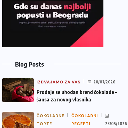
Blog Posts
IZDVAJAMO ZA VAS
20/07/2026
Prodaje se uhodan brend čokolade –
šansa za novog vlasnika
ČOKOLADNE
ČOKOLADNI
TORTE
RECEPTI
23/05/2026