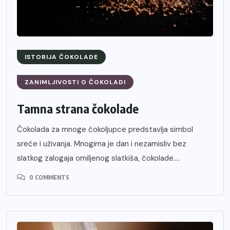
ISTORIJA ČOKOLADE
ZANIMLJIVOSTI O ČOKOLADI
Tamna strana čokolade
Čokolada za mnoge čokoljupce predstavlja simbol
sreće i uživanja. Mnogima je dan i nezamisliv bez
slatkog zalogaja omiljenog slatkiša, čokolade....
0 COMMENTS