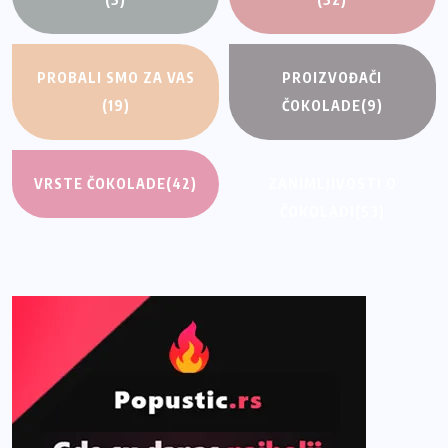
PROBALI SMO ZA VAS
PROIZVOĐAČI
(19)
ČOKOLADE
(9)
VRSTE ČOKOLADE
(42)
ZANIMLJIVOSTI O
ČOKOLADI
(53)