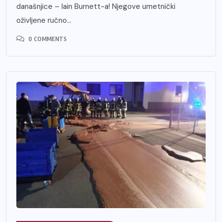
današnjice – Iain Burnett-a! Njegove umetnički
oživljene ručno...
0 COMMENTS