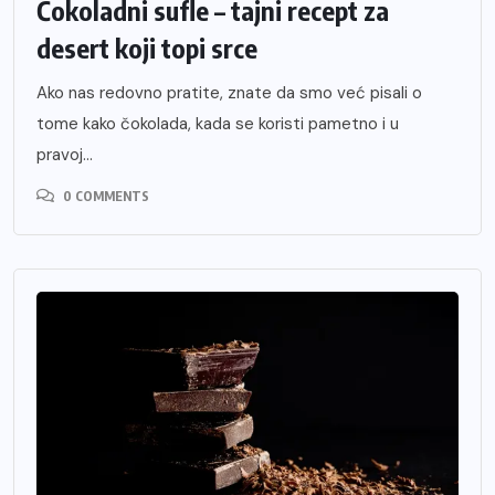
Čokoladni sufle – tajni recept za
desert koji topi srce
Ako nas redovno pratite, znate da smo već pisali o
tome kako čokolada, kada se koristi pametno i u
pravoj...
0 COMMENTS