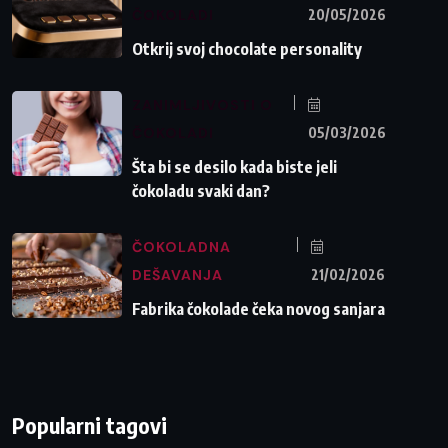
ČOKOLADI
20/05/2026
Otkrij svoj chocolate personality
ZANIMLJIVOSTI O
ČOKOLADI
05/03/2026
Šta bi se desilo kada biste jeli
čokoladu svaki dan?
ČOKOLADNA
DEŠAVANJA
21/02/2026
Fabrika čokolade čeka novog sanjara
Popularni tagovi