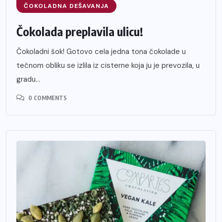
ČOKOLADNA DEŠAVANJA
Čokolada preplavila ulicu!
Čokoladni šok! Gotovo cela jedna tona čokolade u
tečnom obliku se izlila iz cisterne koja ju je prevozila, u
gradu...
0 COMMENTS