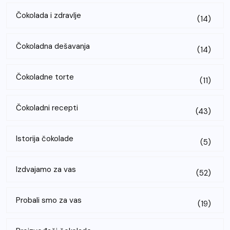
Čokolada i zdravlje
(14)
Čokoladna dešavanja
(14)
Čokoladne torte
(11)
Čokoladni recepti
(43)
Istorija čokolade
(5)
Izdvajamo za vas
(52)
Probali smo za vas
(19)