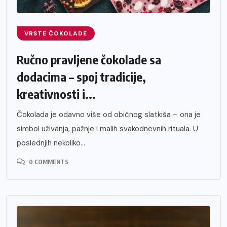
VRSTE ČOKOLADE
Ručno pravljene čokolade sa
dodacima – spoj tradicije,
kreativnosti i...
Čokolada je odavno više od običnog slatkiša – ona je
simbol uživanja, pažnje i malih svakodnevnih rituala. U
poslednjih nekoliko...
0 COMMENTS