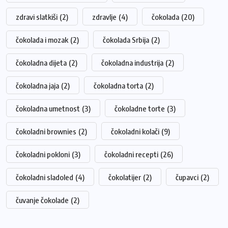
zdravi slatkiši
(2)
zdravlje
(4)
čokolada
(20)
čokolada i mozak
(2)
čokolada Srbija
(2)
čokoladna dijeta
(2)
čokoladna industrija
(2)
čokoladna jaja
(2)
čokoladna torta
(2)
čokoladna umetnost
(3)
čokoladne torte
(3)
čokoladni brownies
(2)
čokoladni kolači
(9)
čokoladni pokloni
(3)
čokoladni recepti
(26)
čokoladni sladoled
(4)
čokolatijer
(2)
čupavci
(2)
čuvanje čokolade
(2)