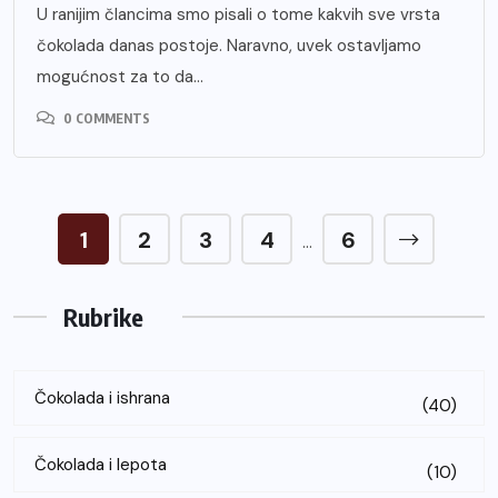
U ranijim člancima smo pisali o tome kakvih sve vrsta
čokolada danas postoje. Naravno, uvek ostavljamo
mogućnost za to da...
0 COMMENTS
1
2
3
4
6
…
Rubrike
Čokolada i ishrana
(40)
Čokolada i lepota
(10)