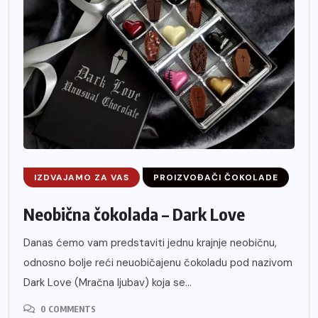
IZDVAJAMO ZA VAS
PROIZVOĐAČI ČOKOLADE
Neobična čokolada – Dark Love
Danas ćemo vam predstaviti jednu krajnje neobičnu,
odnosno bolje reći neuobičajenu čokoladu pod nazivom
Dark Love (Mračna ljubav) koja se...
0 COMMENTS