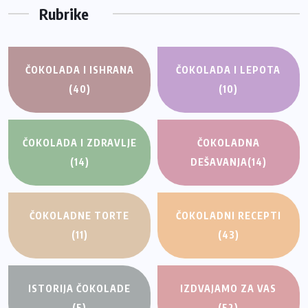
Rubrike
ČOKOLADA I ISHRANA
ČOKOLADA I LEPOTA
(40)
(10)
ČOKOLADA I ZDRAVLJE
ČOKOLADNA
(14)
DEŠAVANJA
(14)
ČOKOLADNE TORTE
ČOKOLADNI RECEPTI
(11)
(43)
ISTORIJA ČOKOLADE
IZDVAJAMO ZA VAS
(5)
(52)