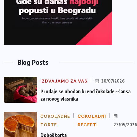
Blog Posts
IZDVAJAMO ZA VAS
20/07/2026
Prodaje se uhodan brend čokolade – šansa
za novog vlasnika
ČOKOLADNE
ČOKOLADNI
TORTE
RECEPTI
23/05/202
Doboš torta