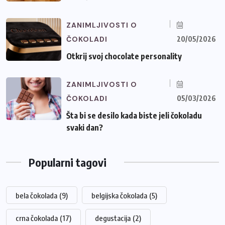
ZANIMLJIVOSTI O
ČOKOLADI
20/05/2026
Otkrij svoj chocolate personality
ZANIMLJIVOSTI O
ČOKOLADI
05/03/2026
Šta bi se desilo kada biste jeli čokoladu
svaki dan?
Popularni tagovi
bela čokolada
(9)
belgijska čokolada
(5)
crna čokolada
(17)
degustacija
(2)