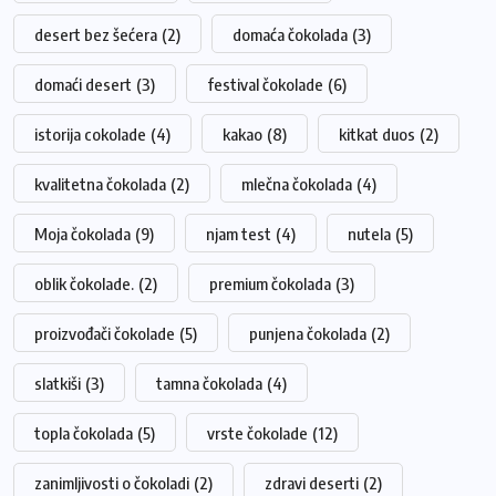
desert bez šećera
(2)
domaća čokolada
(3)
domaći desert
(3)
festival čokolade
(6)
istorija cokolade
(4)
kakao
(8)
kitkat duos
(2)
kvalitetna čokolada
(2)
mlečna čokolada
(4)
Moja čokolada
(9)
njam test
(4)
nutela
(5)
oblik čokolade.
(2)
premium čokolada
(3)
proizvođači čokolade
(5)
punjena čokolada
(2)
slatkiši
(3)
tamna čokolada
(4)
topla čokolada
(5)
vrste čokolade
(12)
zanimljivosti o čokoladi
(2)
zdravi deserti
(2)