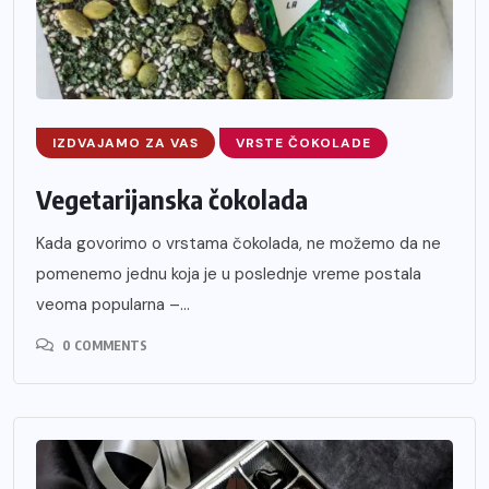
IZDVAJAMO ZA VAS
VRSTE ČOKOLADE
Vegetarijanska čokolada
Kada govorimo o vrstama čokolada, ne možemo da ne
pomenemo jednu koja je u poslednje vreme postala
veoma popularna –...
0 COMMENTS