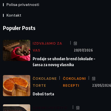
Polisa privatnosti
Kontakt
Populer Posts
IZDVAJAMO ZA
VAS
20/07/2026
Prodaje se uhodan brend čokolade –
šansa za novog vlasnika
ČOKOLADNE
ČOKOLADNI
TORTE
RECEPTI
23/05/202
Doboš torta
ZANIMLJIVOSTI O