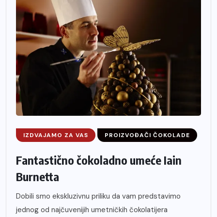
IZDVAJAMO ZA VAS
PROIZVOĐAČI ČOKOLADE
Fantastično čokoladno umeće Iain
Burnetta
Dobili smo ekskluzivnu priliku da vam predstavimo
jednog od najčuvenijih umetničkih čokolatijera