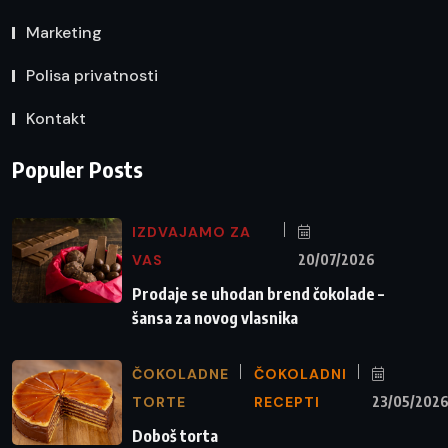
Marketing
Polisa privatnosti
Kontakt
Populer Posts
IZDVAJAMO ZA
VAS
20/07/2026
Prodaje se uhodan brend čokolade –
šansa za novog vlasnika
ČOKOLADNE
ČOKOLADNI
TORTE
RECEPTI
23/05/202
Doboš torta