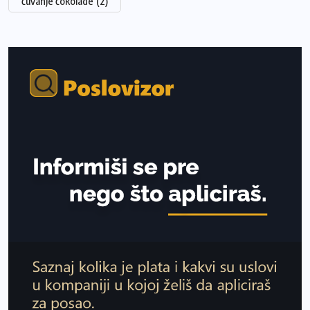
čuvanje čokolade
(2)