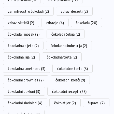
zanimljivosti o čokoladi
(2)
zdravi deserti
(2)
zdravi slatkiši
(2)
zdravlje
(4)
čokolada
(20)
čokolada i mozak
(2)
čokolada Srbija
(2)
čokoladna dijeta
(2)
čokoladna industrija
(2)
čokoladna jaja
(2)
čokoladna torta
(2)
čokoladna umetnost
(3)
čokoladne torte
(3)
čokoladni brownies
(2)
čokoladni kolači
(9)
čokoladni pokloni
(3)
čokoladni recepti
(26)
čokoladni sladoled
(4)
čokolatijer
(2)
čupavci
(2)