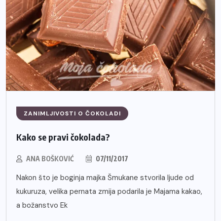
ZANIMLJIVOSTI O ČOKOLADI
Kako se pravi čokolada?
ANA BOŠKOVIĆ
07/11/2017
Nakon što je boginja majka Šmukane stvorila ljude od
kukuruza, velika pernata zmija podarila je Majama kakao,
a božanstvo Ek