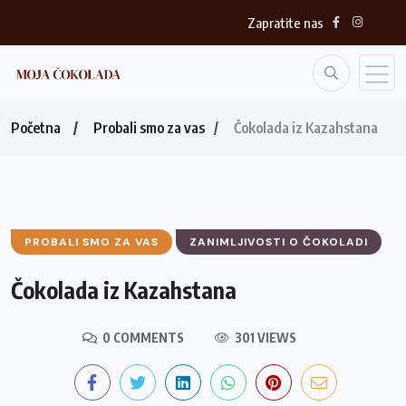
Zapratite nas
Početna
Probali smo za vas
Čokolada iz Kazahstana
PROBALI SMO ZA VAS
ZANIMLJIVOSTI O ČOKOLADI
Čokolada iz Kazahstana
0 COMMENTS
301 VIEWS