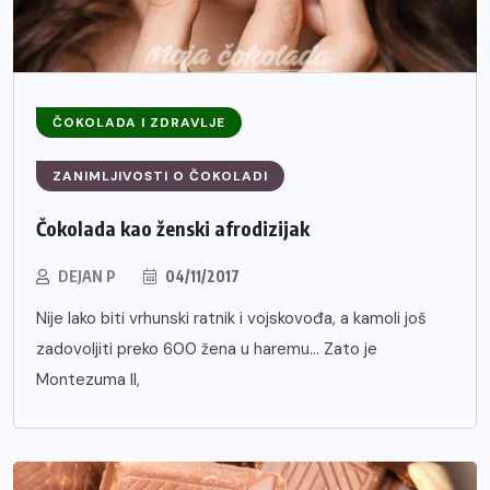
ČOKOLADA I ZDRAVLJE
ZANIMLJIVOSTI O ČOKOLADI
Čokolada kao ženski afrodizijak
DEJAN P
04/11/2017
Nije lako biti vrhunski ratnik i vojskovođa, a kamoli još
zadovoljiti preko 600 žena u haremu… Zato je
Montezuma II,