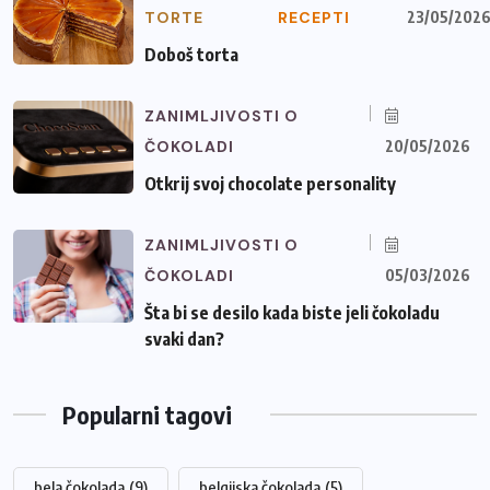
TORTE
RECEPTI
23/05/202
Doboš torta
ZANIMLJIVOSTI O
ČOKOLADI
20/05/2026
Otkrij svoj chocolate personality
ZANIMLJIVOSTI O
ČOKOLADI
05/03/2026
Šta bi se desilo kada biste jeli čokoladu
svaki dan?
Popularni tagovi
bela čokolada
(9)
belgijska čokolada
(5)