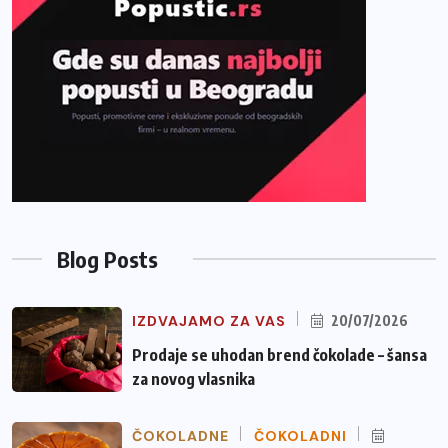
Blog Posts
IZDVAJAMO ZA VAS
20/07/2026
Prodaje se uhodan brend čokolade – šansa
za novog vlasnika
ČOKOLADNE
ČOKOLADNI