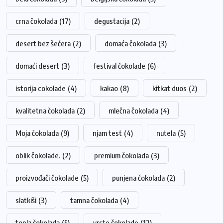
crna čokolada
(17)
degustacija
(2)
desert bez šećera
(2)
domaća čokolada
(3)
domaći desert
(3)
festival čokolade
(6)
istorija cokolade
(4)
kakao
(8)
kitkat duos
(2)
kvalitetna čokolada
(2)
mlečna čokolada
(4)
Moja čokolada
(9)
njam test
(4)
nutela
(5)
oblik čokolade.
(2)
premium čokolada
(3)
proizvođači čokolade
(5)
punjena čokolada
(2)
slatkiši
(3)
tamna čokolada
(4)
topla čokolada
(5)
vrste čokolade
(12)