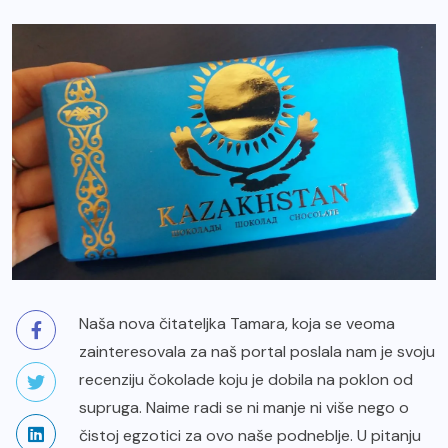
Naša nova čitateljka Tamara, koja se veoma
zainteresovala za naš portal poslala nam je svoju
recenziju čokolade koju je dobila na poklon od
supruga. Naime radi se ni manje ni više nego o
čistoj egzotici za ovo naše podneblje. U pitanju