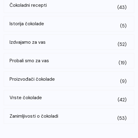
Čokoladni recepti
(43)
Istorija čokolade
(5)
Izdvajamo za vas
(52)
Probali smo za vas
(19)
Proizvođači čokolade
(9)
Vrste čokolade
(42)
Zanimljivosti o čokoladi
(53)