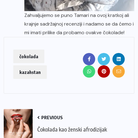
Zahvaljujemo se puno Tamari na ovoj kratkoj ali
krajnje sadržajnoj recenziji i nadamo se da ćemo i
mi imati prilike da probamo ovakve čokolade!
čokolada
kazahstan
PREVIOUS
Čokolada kao ženski afrodizijak