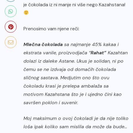
je čokolada iz ni manje ni više nego Kazahstana!
Prenosimo vam njene reči:
Mlečna čokolada
sa najmanje 45% kakaa i
ekstrata vanile, proizvodjača “
Rahat”
Kazahtan
dolazi iz daleke Astane. Ukus je solidan, ni po
čemu se ne izdvaja od domaćih čokolada
sličnog sastava. Medjutim ono što ovu
čokoladu krasi je prelepa ambalaža sa
motivom Kazahstana što je i ujedno čini kao
savršen poklon i suvenir.
Moj maksimum o ovoj čokoladi je da nije toliko
loša ipak koliko sam mislila da može da bude…