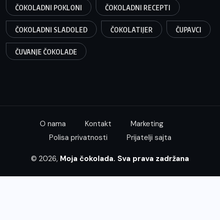
ČOKOLADNI POKLONI
ČOKOLADNI RECEPTI
ČOKOLADNI SLADOLED
ČOKOLATIJER
ČUPAVCI
ČUVANJE ČOKOLADE
O nama
Kontakt
Marketing
Polisa privatnosti
Prijatelji sajta
© 2026,
Moja čokolada. Sva prava zadržana