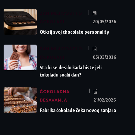
ZANIMLJIVOSTI O
ČOKOLADI
20/05/2026
Otkrij svoj chocolate personality
ZANIMLJIVOSTI O
ČOKOLADI
05/03/2026
Šta bi se desilo kada biste jeli
čokoladu svaki dan?
ČOKOLADNA
DEŠAVANJA
21/02/2026
Fabrika čokolade čeka novog sanjara