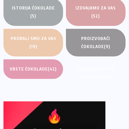
ISTORIJA ČOKOLADE
IZDVAJAMO ZA VAS
(5)
(52)
PROBALI SMO ZA VAS
PROIZVOĐAČI
(19)
ČOKOLADE
(9)
VRSTE ČOKOLADE
(42)
ZANIMLJIVOSTI O
ČOKOLADI
(53)