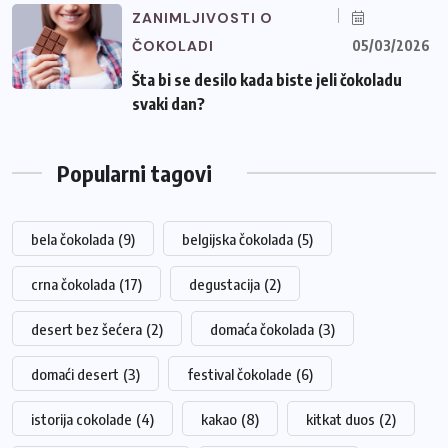
ZANIMLJIVOSTI O
ČOKOLADI
05/03/2026
Šta bi se desilo kada biste jeli čokoladu
svaki dan?
Popularni tagovi
bela čokolada
(9)
belgijska čokolada
(5)
crna čokolada
(17)
degustacija
(2)
desert bez šećera
(2)
domaća čokolada
(3)
domaći desert
(3)
festival čokolade
(6)
istorija cokolade
(4)
kakao
(8)
kitkat duos
(2)