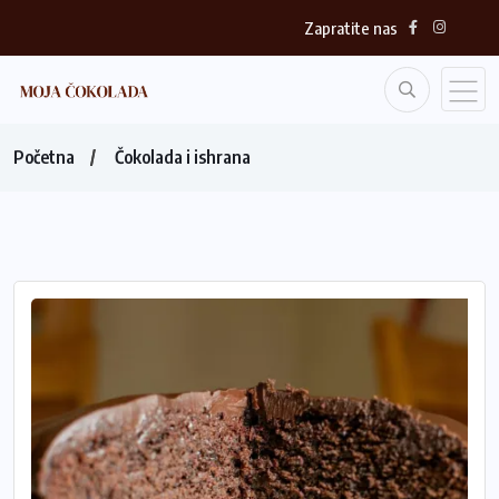
Zapratite nas
Početna
Čokolada i ishrana