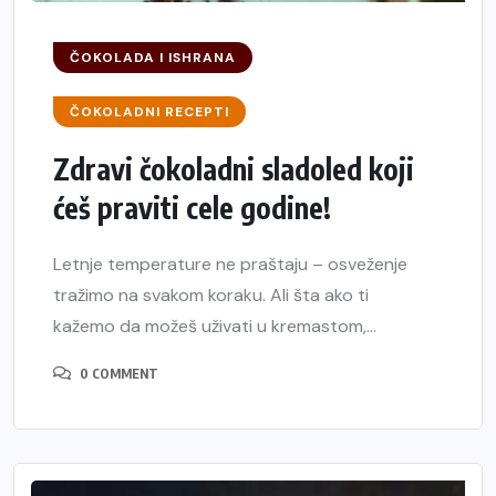
ČOKOLADA I ISHRANA
ČOKOLADNI RECEPTI
Zdravi čokoladni sladoled koji
ćeš praviti cele godine!
Letnje temperature ne praštaju – osveženje
tražimo na svakom koraku. Ali šta ako ti
kažemo da možeš uživati u kremastom,...
0 COMMENT