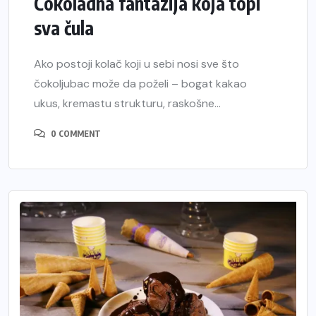
Čokoladna fantazija koja topi
sva čula
Ako postoji kolač koji u sebi nosi sve što
čokoljubac može da poželi – bogat kakao
ukus, kremastu strukturu, raskošne...
0 COMMENT