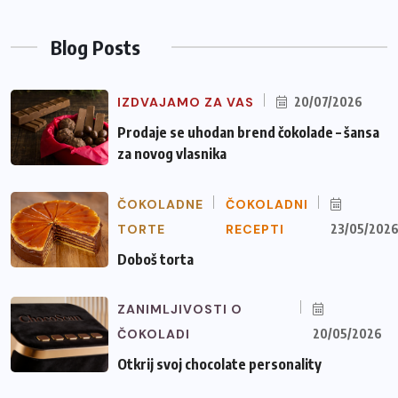
Blog Posts
IZDVAJAMO ZA VAS
20/07/2026
Prodaje se uhodan brend čokolade – šansa
za novog vlasnika
ČOKOLADNE
ČOKOLADNI
TORTE
RECEPTI
23/05/202
Doboš torta
ZANIMLJIVOSTI O
ČOKOLADI
20/05/2026
Otkrij svoj chocolate personality