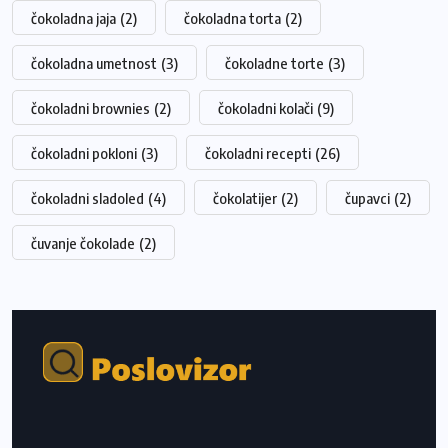
čokoladna jaja
(2)
čokoladna torta
(2)
čokoladna umetnost
(3)
čokoladne torte
(3)
čokoladni brownies
(2)
čokoladni kolači
(9)
čokoladni pokloni
(3)
čokoladni recepti
(26)
čokoladni sladoled
(4)
čokolatijer
(2)
čupavci
(2)
čuvanje čokolade
(2)