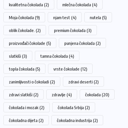
kvalitetna čokolada
(2)
mlečna čokolada
(4)
Moja čokolada
(9)
njam test
(4)
nutela
(5)
oblik čokolade.
(2)
premium čokolada
(3)
proizvođači čokolade
(5)
punjena čokolada
(2)
slatkiši
(3)
tamna čokolada
(4)
topla čokolada
(5)
vrste čokolade
(12)
zanimljivosti o čokoladi
(2)
zdravi deserti
(2)
zdravi slatkiši
(2)
zdravlje
(4)
čokolada
(20)
čokolada i mozak
(2)
čokolada Srbija
(2)
čokoladna dijeta
(2)
čokoladna industrija
(2)