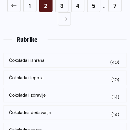
1
2
3
4
5
7
…
Rubrike
Čokolada i ishrana
(40)
Čokolada i lepota
(10)
Čokolada i zdravlje
(14)
Čokoladna dešavanja
(14)
Čokoladne torte