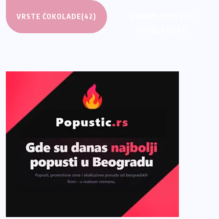
VRSTE ČOKOLADE
(42)
ZANIMLJIVOSTI O
ČOKOLADI
(53)