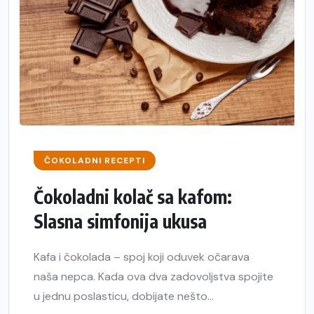
ČOKOLADNI RECEPTI
Čokoladni kolač sa kafom:
Slasna simfonija ukusa
Kafa i čokolada – spoj koji oduvek očarava
naša nepca. Kada ova dva zadovoljstva spojite
u jednu poslasticu, dobijate nešto...