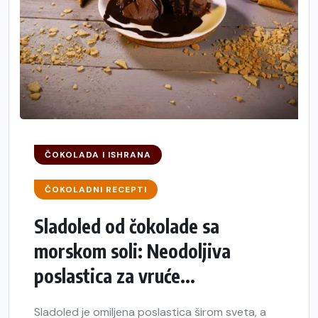
ČOKOLADA I ISHRANA
ČOKOLADNI RECEPTI
Sladoled od čokolade sa
morskom soli: Neodoljiva
poslastica za vruće...
Sladoled je omiljena poslastica širom sveta, a