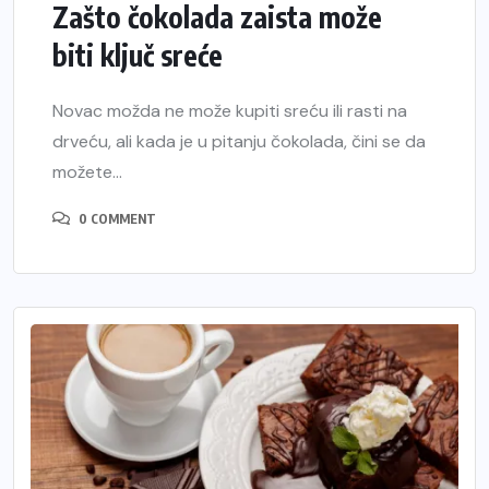
Zašto čokolada zaista može
biti ključ sreće
Novac možda ne može kupiti sreću ili rasti na
drveću, ali kada je u pitanju čokolada, čini se da
možete...
0 COMMENT