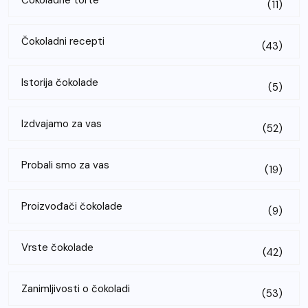
(11)
Čokoladni recepti
(43)
Istorija čokolade
(5)
Izdvajamo za vas
(52)
Probali smo za vas
(19)
Proizvođači čokolade
(9)
Vrste čokolade
(42)
Zanimljivosti o čokoladi
(53)