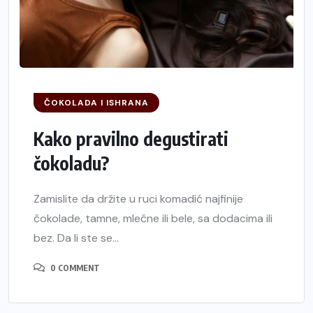
ČOKOLADA I ISHRANA
Kako pravilno degustirati
čokoladu?
Zamislite da držite u ruci komadić najfinije
čokolade, tamne, mlečne ili bele, sa dodacima ili
bez. Da li ste se...
0 COMMENT