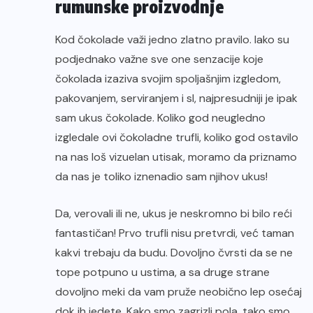
rumunske proizvodnje
Kod čokolade važi jedno zlatno pravilo. Iako su
podjednako važne sve one senzacije koje
čokolada izaziva svojim spoljašnjim izgledom,
pakovanjem, serviranjem i sl, najpresudniji je ipak
sam ukus čokolade. Koliko god neugledno
izgledale ovi čokoladne trufli, koliko god ostavilo
na nas loš vizuelan utisak, moramo da priznamo
da nas je toliko iznenadio sam njihov ukus!
Da, verovali ili ne, ukus je neskromno bi bilo reći
fantastičan! Prvo trufli nisu pretvrdi, već taman
kakvi trebaju da budu. Dovoljno čvrsti da se ne
tope potpuno u ustima, a sa druge strane
dovoljno meki da vam pruže neobično lep osećaj
dok ih jedete. Kako smo zagrizli pola, tako smo