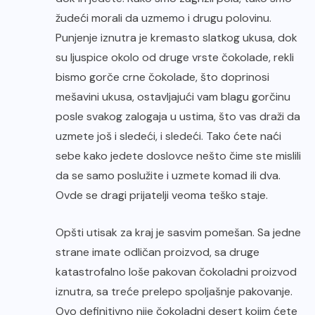
žudeći morali da uzmemo i drugu polovinu.
Punjenje iznutra je kremasto slatkog ukusa, dok
su ljuspice okolo od druge vrste čokolade, rekli
bismo gorče crne čokolade, što doprinosi
mešavini ukusa, ostavljajući vam blagu gorčinu
posle svakog zalogaja u ustima, što vas draži da
uzmete još i sledeći, i sledeći. Tako ćete naći
sebe kako jedete doslovce nešto čime ste mislili
da se samo poslužite i uzmete komad ili dva.
Ovde se dragi prijatelji veoma teško staje.
Opšti utisak za kraj je sasvim pomešan. Sa jedne
strane imate odličan proizvod, sa druge
katastrofalno loše pakovan čokoladni proizvod
iznutra, sa treće prelepo spoljašnje pakovanje.
Ovo definitivno nije čokoladni desert kojim ćete