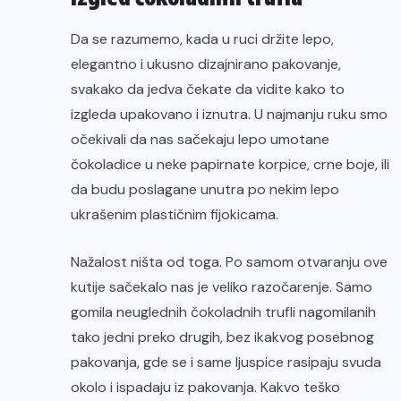
Da se razumemo, kada u ruci držite lepo,
elegantno i ukusno dizajnirano pakovanje,
svakako da jedva čekate da vidite kako to
izgleda upakovano i iznutra. U najmanju ruku smo
očekivali da nas sačekaju lepo umotane
čokoladice u neke papirnate korpice, crne boje, ili
da budu poslagane unutra po nekim lepo
ukrašenim plastičnim fijokicama.
Nažalost ništa od toga. Po samom otvaranju ove
kutije sačekalo nas je veliko razočarenje. Samo
gomila neuglednih čokoladnih trufli nagomilanih
tako jedni preko drugih, bez ikakvog posebnog
pakovanja, gde se i same ljuspice rasipaju svuda
okolo i ispadaju iz pakovanja. Kakvo teško