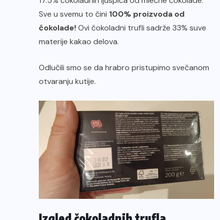
17.5% čokoladnih ljuspica od mlečne čokolade.
Sve u svemu to čini
100% proizvoda od
čokolade!
Ovi čokoladni trufli sadrže 33% suve
materije kakao delova.
Odlučili smo se da hrabro pristupimo svečanom
otvaranju kutije.
Izgled čokoladnih trufla