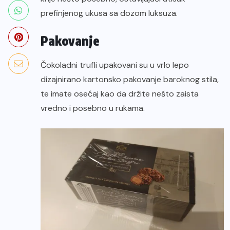
prefinjenog ukusa sa dozom luksuza.
Pakovanje
Čokoladni trufli upakovani su u vrlo lepo
dizajnirano kartonsko pakovanje baroknog stila,
te imate osećaj kao da držite nešto zaista
vredno i posebno u rukama.