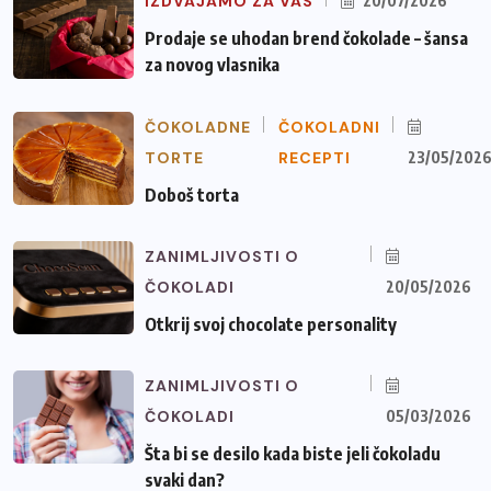
IZDVAJAMO ZA VAS
20/07/2026
Prodaje se uhodan brend čokolade – šansa
za novog vlasnika
ČOKOLADNE
ČOKOLADNI
TORTE
RECEPTI
23/05/202
Doboš torta
ZANIMLJIVOSTI O
ČOKOLADI
20/05/2026
Otkrij svoj chocolate personality
ZANIMLJIVOSTI O
ČOKOLADI
05/03/2026
Šta bi se desilo kada biste jeli čokoladu
svaki dan?