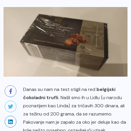
Danas su nam na test stigli na red
belgijski
čokoladni trufli.
Našli smo ih u Lidlu (u narodu
poznatijem kao Linda) za tričavih 300 dinara, ali
za težinu od 200 grama, da se razumemo.
Pakovanje nam je zapalo za oko jer deluje kao da
krije nešto posebno, ostavljajući utisak