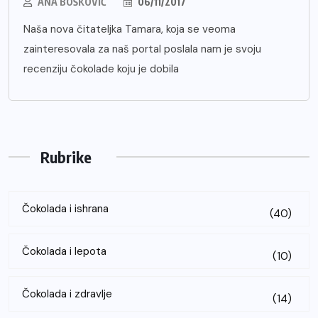
ANA BOŠKOVIĆ
06/11/2017
Naša nova čitateljka Tamara, koja se veoma
zainteresovala za naš portal poslala nam je svoju
recenziju čokolade koju je dobila
Rubrike
Čokolada i ishrana
(40)
Čokolada i lepota
(10)
Čokolada i zdravlje
(14)