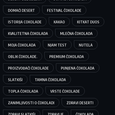
DOMAĆI DESERT
FESTIVAL ČOKOLADE
ISTORIJA COKOLADE
KAKAO
KITKAT DUOS
KVALITETNA ČOKOLADA
MLEČNA ČOKOLADA
MOJA ČOKOLADA
NJAM TEST
NUTELA
OBLIK ČOKOLADE.
PREMIUM ČOKOLADA
PROIZVOĐAČI ČOKOLADE
PUNJENA ČOKOLADA
SLATKIŠI
TAMNA ČOKOLADA
TOPLA ČOKOLADA
VRSTE ČOKOLADE
ZANIMLJIVOSTI O ČOKOLADI
ZDRAVI DESERTI
ZDRAVI SLATKIŠI
ZDRAVLJE
ČOKOLADA