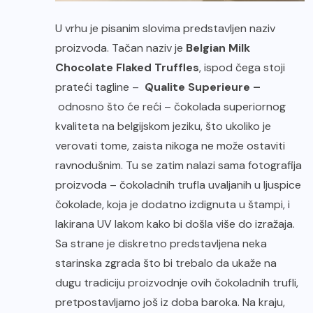
U vrhu je pisanim slovima predstavljen naziv
proizvoda. Tačan naziv je
Belgian Milk
Chocolate Flaked Truffles
, ispod čega stoji
prateći tagline –
Qualite Superieure –
odnosno što će reći – čokolada superiornog
kvaliteta na belgijskom jeziku, što ukoliko je
verovati tome, zaista nikoga ne može ostaviti
ravnodušnim. Tu se zatim nalazi sama fotografija
proizvoda – čokoladnih trufla uvaljanih u ljuspice
čokolade, koja je dodatno izdignuta u štampi, i
lakirana UV lakom kako bi došla više do izražaja.
Sa strane je diskretno predstavljena neka
starinska zgrada što bi trebalo da ukaže na
dugu tradiciju proizvodnje ovih čokoladnih trufli,
pretpostavljamo još iz doba baroka. Na kraju,