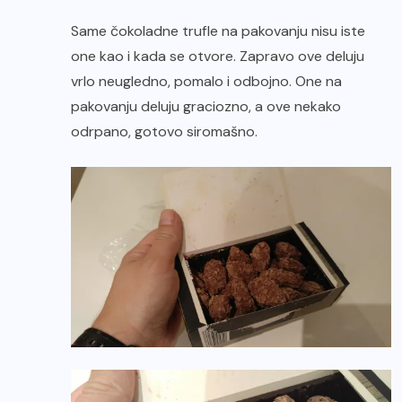
Same čokoladne trufle na pakovanju nisu iste
one kao i kada se otvore. Zapravo ove deluju
vrlo neugledno, pomalo i odbojno. One na
pakovanju deluju graciozno, a ove nekako
odrpano, gotovo siromašno.