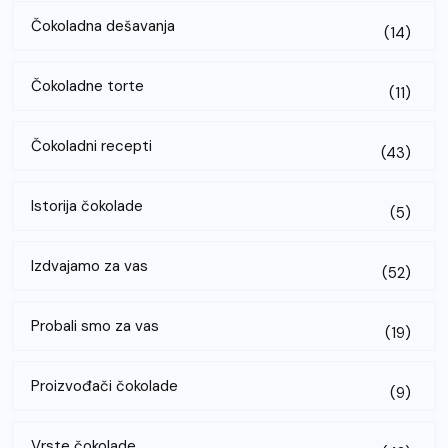
Čokoladna dešavanja
(14)
Čokoladne torte
(11)
Čokoladni recepti
(43)
Istorija čokolade
(5)
Izdvajamo za vas
(52)
Probali smo za vas
(19)
Proizvođači čokolade
(9)
Vrste čokolade