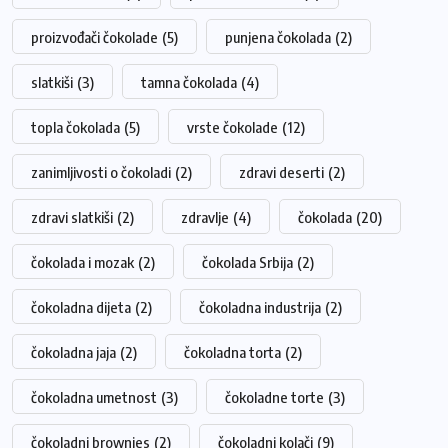
proizvođači čokolade
(5)
punjena čokolada
(2)
slatkiši
(3)
tamna čokolada
(4)
topla čokolada
(5)
vrste čokolade
(12)
zanimljivosti o čokoladi
(2)
zdravi deserti
(2)
zdravi slatkiši
(2)
zdravlje
(4)
čokolada
(20)
čokolada i mozak
(2)
čokolada Srbija
(2)
čokoladna dijeta
(2)
čokoladna industrija
(2)
čokoladna jaja
(2)
čokoladna torta
(2)
čokoladna umetnost
(3)
čokoladne torte
(3)
čokoladni brownies
(2)
čokoladni kolači
(9)