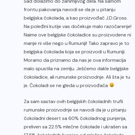
Sad dolazimo do zanimljivog dela. Na samom
frontu pakovanja navodi se da je u pitanju
belgijska čokolada, a kao proizvođač J.D.Gross.
Na poleđini kutije vas dočekuje malo razočarenje!
Naime ove belgijske čokoladice su proizvodene ni
manje ni više nego u Rumuniji! Tako zapravo je to
belgijska čokolada koja se proizvodi u Rumuniji.
Moramo da priznamo da nas je ova informacija
malo spustila na zemlju. Ješćemo dakle belgijske
čokoladice, ali rumunske proizvodnje. Ali šta je tu
je. Čokoladi se ne gleda u proizvođača
Za sam sastav ovih belgijskih čokoladnih trufli
rumunske proizvodnje se navodi da je u pitanju
čokoladni desert sa 60% čokoladnog punjenja,
preliven sa 22.5% mlečne čokolade i ukrašen sa