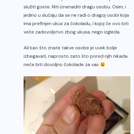
služiti goste. Niti iznenaditi dragu osobu. Osim, i
jedino u slučaju da se ne radi o dragoj osobi koja
ima prefinjen ukus za čokoladu, i kojoj će ovo biti
veće zadovoljstvo zbog ukusa, nego izgleda.
Ali kao što znate takve osobe je uvek bolje
izbegavati, naprosto zato što pored njih nikada
neće biti dovoljno čokolade za vas