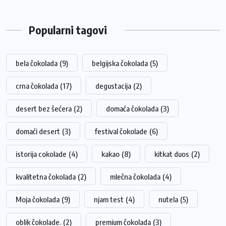
Popularni tagovi
bela čokolada
(9)
belgijska čokolada
(5)
crna čokolada
(17)
degustacija
(2)
desert bez šećera
(2)
domaća čokolada
(3)
domaći desert
(3)
festival čokolade
(6)
istorija cokolade
(4)
kakao
(8)
kitkat duos
(2)
kvalitetna čokolada
(2)
mlečna čokolada
(4)
Moja čokolada
(9)
njam test
(4)
nutela
(5)
oblik čokolade.
(2)
premium čokolada
(3)