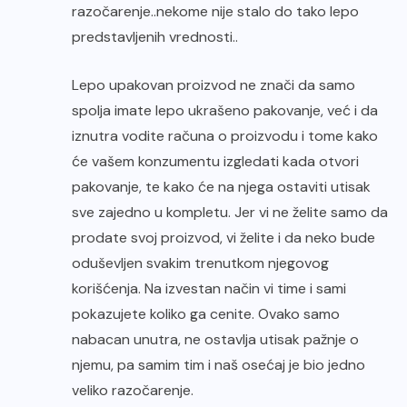
razočarenje..nekome nije stalo do tako lepo
predstavljenih vrednosti..
Lepo upakovan proizvod ne znači da samo
spolja imate lepo ukrašeno pakovanje, već i da
iznutra vodite računa o proizvodu i tome kako
će vašem konzumentu izgledati kada otvori
pakovanje, te kako će na njega ostaviti utisak
sve zajedno u kompletu. Jer vi ne želite samo da
prodate svoj proizvod, vi želite i da neko bude
oduševljen svakim trenutkom njegovog
korišćenja. Na izvestan način vi time i sami
pokazujete koliko ga cenite. Ovako samo
nabacan unutra, ne ostavlja utisak pažnje o
njemu, pa samim tim i naš osećaj je bio jedno
veliko razočarenje.