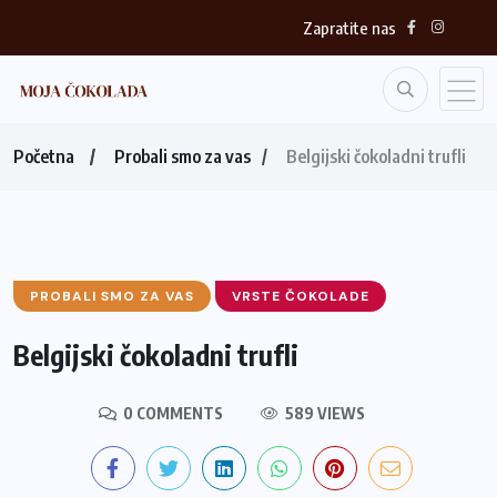
Zapratite nas
Početna
Probali smo za vas
Belgijski čokoladni trufli
PROBALI SMO ZA VAS
VRSTE ČOKOLADE
Belgijski čokoladni trufli
0 COMMENTS
589 VIEWS