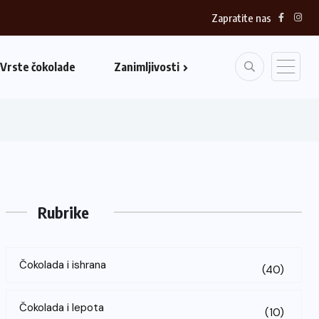
Zapratite nas
Vrste čokolade
Zanimljivosti
Rubrike
Čokolada i ishrana
(40)
Čokolada i lepota
(10)