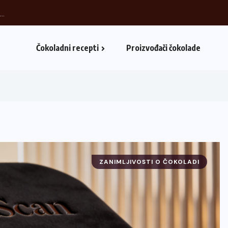
..
Čokoladni recepti
Proizvođači čokolade
ZANIMLJIVOSTI O ČOKOLADI