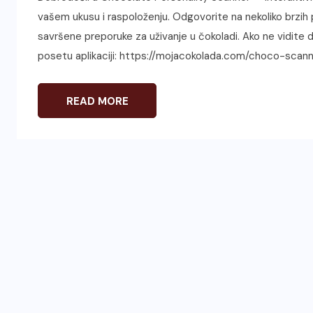
vašem ukusu i raspoloženju. Odgovorite na nekoliko brzih pi
savršene preporuke za uživanje u čokoladi. Ako ne vidite do
posetu aplikaciji: https://mojacokolada.com/choco-scann
READ MORE