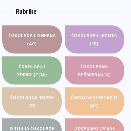
Rubrike
ČOKOLADA I ISHRANA
ČOKOLADA I LEPOTA
(40)
(10)
ČOKOLADA I
ČOKOLADNA
ZDRAVLJE
(14)
DEŠAVANJA
(14)
ČOKOLADNE TORTE
ČOKOLADNI RECEPTI
(11)
(43)
ISTORIJA ČOKOLADE
IZDVAJAMO ZA VAS