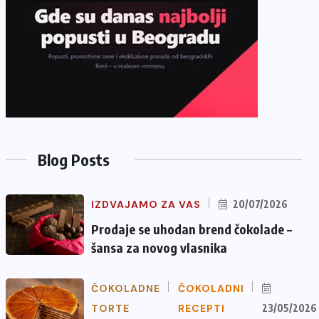
Blog Posts
IZDVAJAMO ZA VAS
20/07/2026
Prodaje se uhodan brend čokolade –
šansa za novog vlasnika
ČOKOLADNE
ČOKOLADNI
TORTE
RECEPTI
23/05/2026