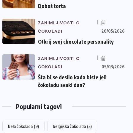
Doboš torta
ZANIMLJIVOSTI O
ČOKOLADI
20/05/2026
Otkrij svoj chocolate personality
ZANIMLJIVOSTI O
ČOKOLADI
05/03/2026
Šta bi se desilo kada biste jeli
čokoladu svaki dan?
Popularni tagovi
bela čokolada
(9)
belgijska čokolada
(5)