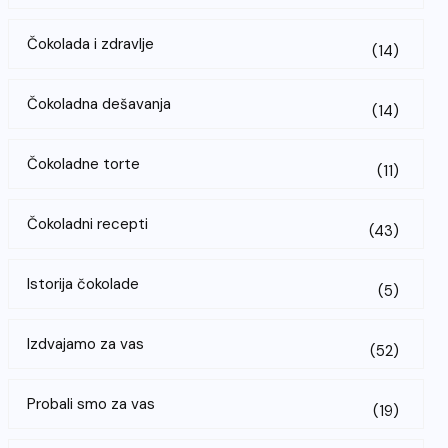
Čokolada i zdravlje
(14)
Čokoladna dešavanja
(14)
Čokoladne torte
(11)
Čokoladni recepti
(43)
Istorija čokolade
(5)
Izdvajamo za vas
(52)
Probali smo za vas
(19)