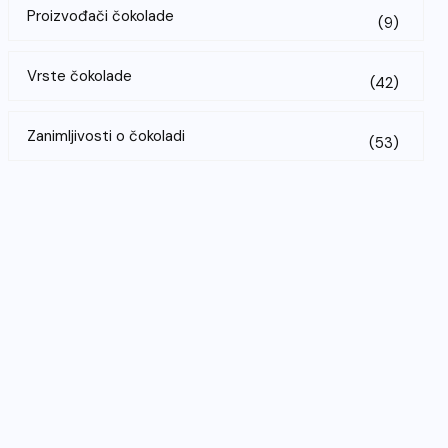
Proizvođači čokolade
(9)
Vrste čokolade
(42)
Zanimljivosti o čokoladi
(53)