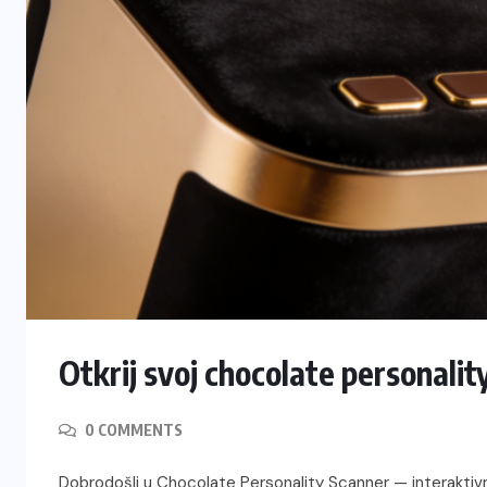
Otkrij svoj chocolate personalit
0 COMMENTS
Dobrodošli u Chocolate Personality Scanner — interaktivn