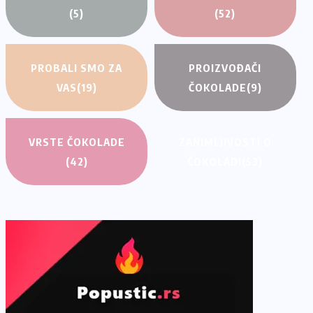
(5)
(52)
PROBALI SMO ZA
PROIZVOĐAČI
VAS
(19)
ČOKOLADE
(9)
VRSTE ČOKOLADE
ZANIMLJIVOSTI O
(42)
ČOKOLADI
(53)