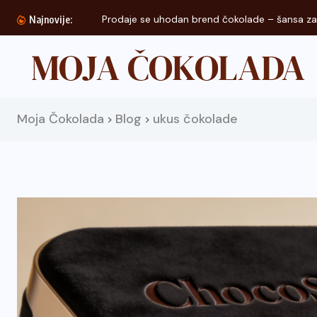
Prodaje se uhodan brend čokolade – šansa za.
Najnovije:
Moja Čokolada
Blog
ukus čokolade
>
>