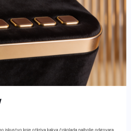
y
o iskustvo koje otkriva kakva čokolada najbolje odgovara