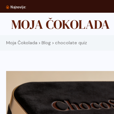
Doboš torta
Najnovije:
Moja Čokolada
Blog
chocolate quiz
>
>