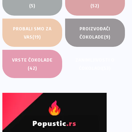
(5)
(52)
PROBALI SMO ZA
PROIZVOĐAČI
VAS
(19)
ČOKOLADE
(9)
VRSTE ČOKOLADE
ZANIMLJIVOSTI O
(42)
ČOKOLADI
(53)