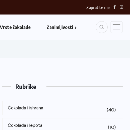
Zapratite nas
Vrste čokolade
Zanimljivosti
Rubrike
Čokolada i ishrana
(40)
Čokolada i lepota
(10)