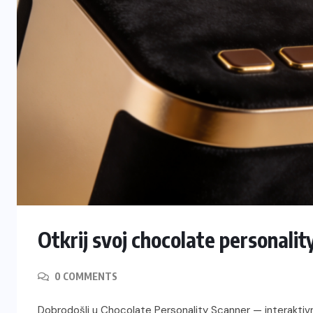
Otkrij svoj chocolate personalit
0 COMMENTS
Dobrodošli u Chocolate Personality Scanner — interaktivn