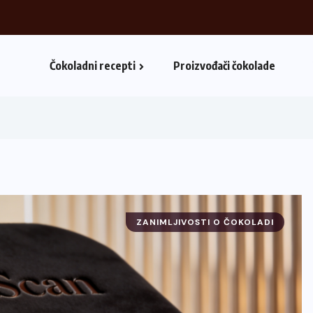
Čokoladni recepti
Proizvođači čokolade
ZANIMLJIVOSTI O ČOKOLADI