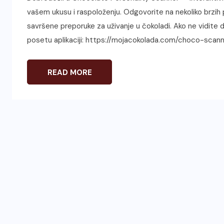
vašem ukusu i raspoloženju. Odgovorite na nekoliko brzih pi
savršene preporuke za uživanje u čokoladi. Ako ne vidite do
posetu aplikaciji: https://mojacokolada.com/choco-scann
READ MORE