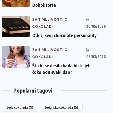
Doboš torta
ZANIMLJIVOSTI O
ČOKOLADI
20/05/2026
Otkrij svoj chocolate personality
ZANIMLJIVOSTI O
ČOKOLADI
05/03/2026
Šta bi se desilo kada biste jeli
čokoladu svaki dan?
Popularni tagovi
bela čokolada
(9)
belgijska čokolada
(5)