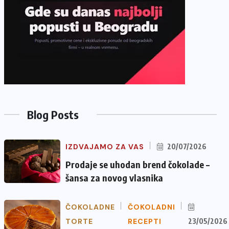
Blog Posts
IZDVAJAMO ZA VAS
20/07/2026
Prodaje se uhodan brend čokolade –
šansa za novog vlasnika
ČOKOLADNE
ČOKOLADNI
TORTE
RECEPTI
23/05/2026