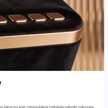
y
o iskustvo koje otkriva kakva čokolada najbolje odgovara