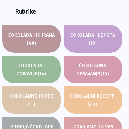
Rubrike
ČOKOLADA I ISHRANA
ČOKOLADA I LEPOTA
(40)
(10)
ČOKOLADA I
ČOKOLADNA
ZDRAVLJE
(14)
DEŠAVANJA
(14)
ČOKOLADNE TORTE
ČOKOLADNI RECEPTI
(11)
(43)
ISTORIJA ČOKOLADE
IZDVAJAMO ZA VAS