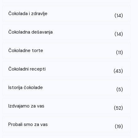
Čokolada i zdravlje
(14)
Čokoladna dešavanja
(14)
Čokoladne torte
(11)
Čokoladni recepti
(43)
Istorija čokolade
(5)
Izdvajamo za vas
(52)
Probali smo za vas
(19)