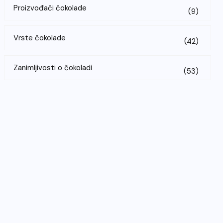
Proizvođači čokolade
(9)
Vrste čokolade
(42)
Zanimljivosti o čokoladi
(53)