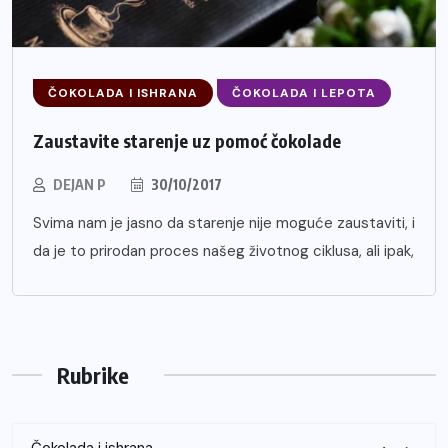
ČOKOLADA I ISHRANA
ČOKOLADA I LEPOTA
Zaustavite starenje uz pomoć čokolade
DEJAN P
30/10/2017
Svima nam je jasno da starenje nije moguće zaustaviti, i
da je to prirodan proces našeg životnog ciklusa, ali ipak,
Rubrike
Čokolada i ishrana