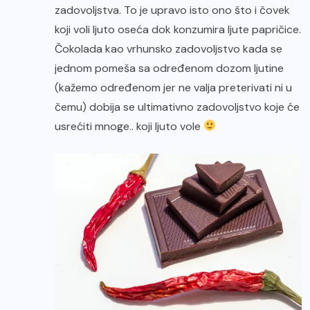
zadovoljstva. To je upravo isto ono što i čovek
koji voli ljuto oseća dok konzumira ljute papričice.
Čokolada kao vrhunsko zadovoljstvo kada se
jednom pomeša sa određenom dozom ljutine
(kažemo određenom jer ne valja preterivati ni u
čemu) dobija se ultimativno zadovoljstvo koje će
usrećiti mnoge.. koji ljuto vole