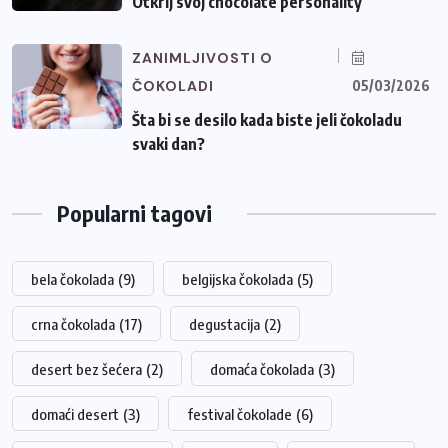
Otkrij svoj chocolate personality
ZANIMLJIVOSTI O
ČOKOLADI
05/03/2026
Šta bi se desilo kada biste jeli čokoladu
svaki dan?
Popularni tagovi
bela čokolada
(9)
belgijska čokolada
(5)
crna čokolada
(17)
degustacija
(2)
desert bez šećera
(2)
domaća čokolada
(3)
domaći desert
(3)
festival čokolade
(6)