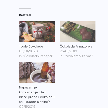
Related
Tople čokolade
Čokolada Amazonka
09/01/2020
25/01/2019
In "Čokoladni recepti"
In "Izdvajamo za vas"
Najbizarnije
kombinacije: Da li
biste probali čokoladu
sa ukusom slanine?
05/11/2019