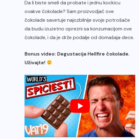
Da li biste smeli da probate i jednu kockicu
ovakve čokolade? Sam proizvodjač ove
čokolade savetuje najozbilnije svoje potrošače
da budu izuzetno oprezni sa konzumacijom ove
čokolade, i da je drže podalje od domašaja dece.
Bonus video: Degustacija Hellfire čokolade.
Uživajte!