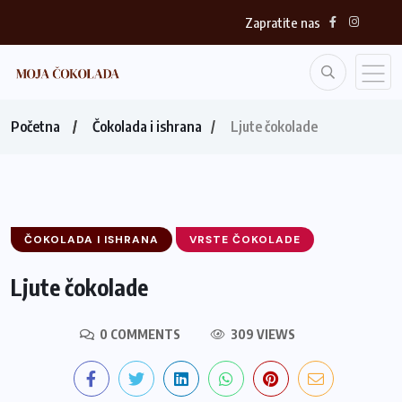
Zapratite nas
Početna
Čokolada i ishrana
Ljute čokolade
ČOKOLADA I ISHRANA
VRSTE ČOKOLADE
Ljute čokolade
0 COMMENTS
309 VIEWS