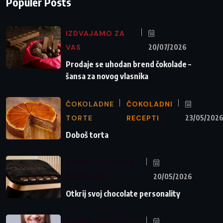
Populer Posts
IZDVAJAMO ZA
VAS
20/07/2026
Prodaje se uhodan brend čokolade –
šansa za novog vlasnika
ČOKOLADNE
ČOKOLADNI
TORTE
RECEPTI
23/05/202
Doboš torta
ZANIMLJIVOSTI O
ČOKOLADI
20/05/2026
Otkrij svoj chocolate personality
ZANIMLJIVOSTI O