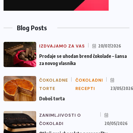
Blog Posts
IZDVAJAMO ZA VAS
20/07/2026
Prodaje se uhodan brend čokolade – šansa
za novog vlasnika
ČOKOLADNE
ČOKOLADNI
TORTE
RECEPTI
23/05/202
Doboš torta
ZANIMLJIVOSTI O
ČOKOLADI
20/05/2026