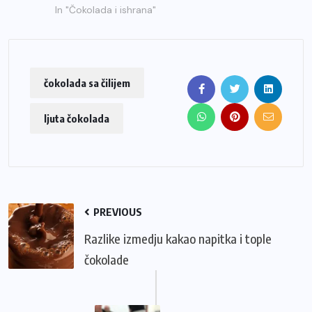
In "Čokolada i ishrana"
čokolada sa čilijem
ljuta čokolada
PREVIOUS
Razlike izmedju kakao napitka i tople
čokolade