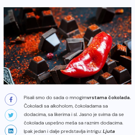
Pisali smo do sada o mnogim
vrstama čokolada.
Čokoladi sa alkoholom
, čokoladama sa
dodacima, sa likerima i sl. Jasno je svima da se
čokolada uspešno meša sa raznim dodacima.
Ipak jedan i dalje predstavlja intrigu:
Ljuta