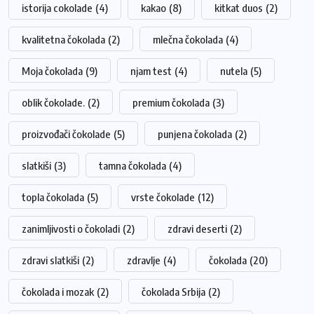
istorija cokolade
(4)
kakao
(8)
kitkat duos
(2)
kvalitetna čokolada
(2)
mlečna čokolada
(4)
Moja čokolada
(9)
njam test
(4)
nutela
(5)
oblik čokolade.
(2)
premium čokolada
(3)
proizvođači čokolade
(5)
punjena čokolada
(2)
slatkiši
(3)
tamna čokolada
(4)
topla čokolada
(5)
vrste čokolade
(12)
zanimljivosti o čokoladi
(2)
zdravi deserti
(2)
zdravi slatkiši
(2)
zdravlje
(4)
čokolada
(20)
čokolada i mozak
(2)
čokolada Srbija
(2)