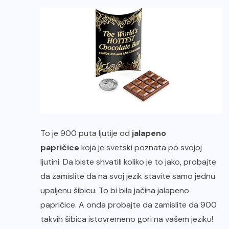
To je 900 puta ljutije od
jalapeno
papričice
koja je svetski poznata po svojoj
ljutini. Da biste shvatili koliko je to jako, probajte
da zamislite da na svoj jezik stavite samo jednu
upaljenu šibicu. To bi bila jačina jalapeno
papričice. A onda probajte da zamislite da 900
takvih šibica istovremeno gori na vašem jeziku!