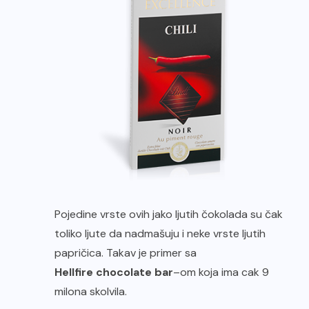
Pojedine vrste ovih jako ljutih čokolada su čak
toliko ljute da nadmašuju i neke vrste ljutih
papričica. Takav je primer sa
Hellfire chocolate bar
–
om koja ima cak 9
milona skolvila.