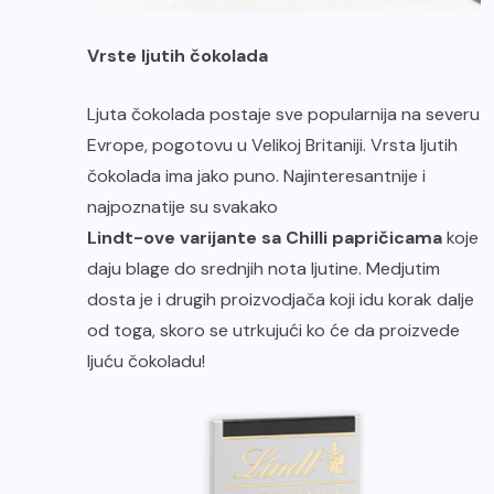
Vrste ljutih čokolada
Ljuta čokolada postaje sve popularnija na severu
Evrope, pogotovu u Velikoj Britaniji. Vrsta ljutih
čokolada ima jako puno. Najinteresantnije i
najpoznatije su svakako
Lindt-ove varijante sa Chilli papričicama
koje
daju blage do srednjih nota ljutine. Medjutim
dosta je i drugih proizvodjača koji idu korak dalje
od toga, skoro se utrkujući ko će da proizvede
ljuću čokoladu!