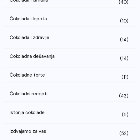
(40)
Čokolada i lepota
(10)
Čokolada i zdravlje
(14)
Čokoladna dešavanja
(14)
Čokoladne torte
(11)
Čokoladni recepti
(43)
Istorija čokolade
(5)
Izdvajamo za vas
(52)