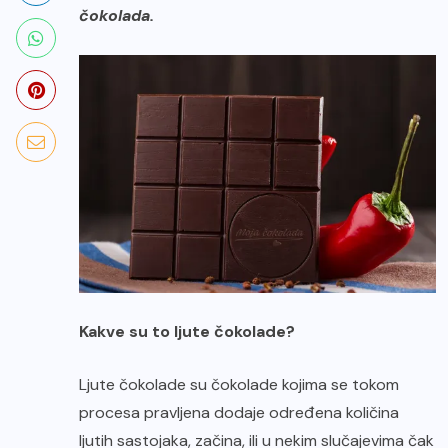
čokolada.
Kakve su to ljute čokolade?
Ljute čokolade su čokolade kojima se tokom
procesa pravljena dodaje određena količina
ljutih sastojaka, začina, ili u nekim slučajevima čak