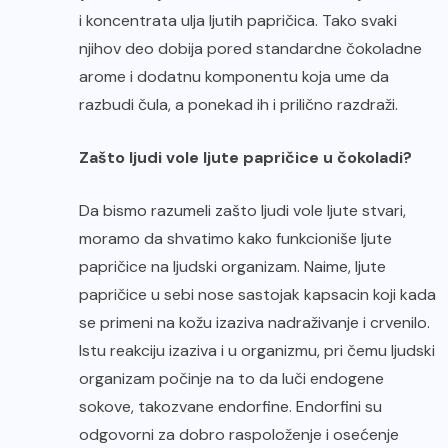
i koncentrata ulja ljutih papričica. Tako svaki
njihov deo dobija pored standardne čokoladne
arome i dodatnu komponentu koja ume da
razbudi čula, a ponekad ih i prilično razdraži.
Zašto ljudi vole ljute papričice u čokoladi?
Da bismo razumeli zašto ljudi vole ljute stvari,
moramo da shvatimo kako funkcioniše ljute
papričice na ljudski organizam. Naime, ljute
papričice u sebi nose sastojak kapsacin koji kada
se primeni na kožu izaziva nadraživanje i crvenilo.
Istu reakciju izaziva i u organizmu, pri čemu ljudski
organizam počinje na to da luči endogene
sokove, takozvane endorfine. Endorfini su
odgovorni za dobro raspoloženje i osećenje