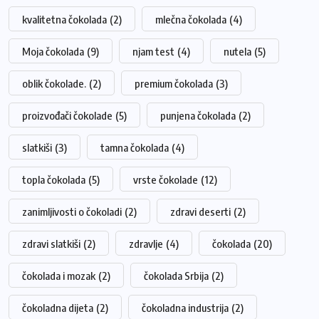
kvalitetna čokolada
(2)
mlečna čokolada
(4)
Moja čokolada
(9)
njam test
(4)
nutela
(5)
oblik čokolade.
(2)
premium čokolada
(3)
proizvođači čokolade
(5)
punjena čokolada
(2)
slatkiši
(3)
tamna čokolada
(4)
topla čokolada
(5)
vrste čokolade
(12)
zanimljivosti o čokoladi
(2)
zdravi deserti
(2)
zdravi slatkiši
(2)
zdravlje
(4)
čokolada
(20)
čokolada i mozak
(2)
čokolada Srbija
(2)
čokoladna dijeta
(2)
čokoladna industrija
(2)