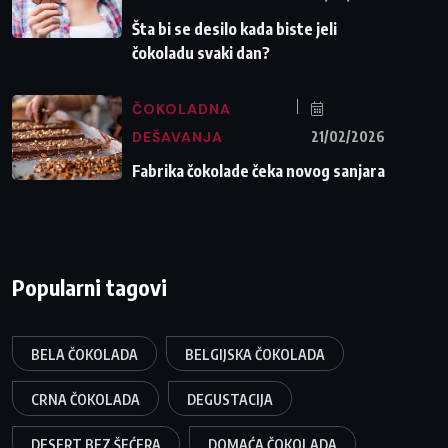
Šta bi se desilo kada biste jeli
čokoladu svaki dan?
ČOKOLADNA
DEŠAVANJA
21/02/2026
Fabrika čokolade čeka novog sanjara
Popularni tagovi
BELA ČOKOLADA
BELGIJSKA ČOKOLADA
CRNA ČOKOLADA
DEGUSTACIJA
DESERT BEZ ŠEĆERA
DOMAĆA ČOKOLADA