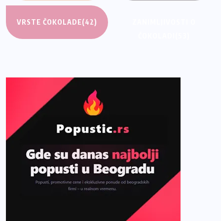
VRSTE ČOKOLADE
(42)
ZANIMLJIVOSTI O
ČOKOLADI
(53)