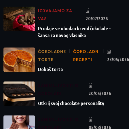
IZDVAJAMO ZA
VAS
20/07/2026
Prodaje se uhodan brend čokolade –
šansa za novog vlasnika
ČOKOLADNE
ČOKOLADNI
TORTE
RECEPTI
23/05/202
Doboš torta
ZANIMLJIVOSTI O
ČOKOLADI
20/05/2026
Otkrij svoj chocolate personality
ZANIMLJIVOSTI O
ČOKOLADI
05/03/2026