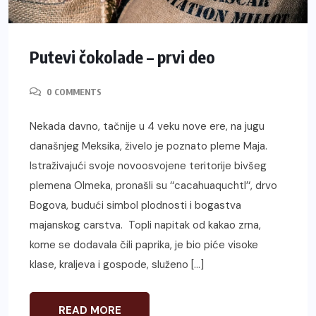
Putevi čokolade – prvi deo
0 COMMENTS
Nekada davno, tačnije u 4 veku nove ere, na jugu
današnjeg Meksika, živelo je poznato pleme Maja.
Istraživajući svoje novoosvojene teritorije bivšeg
plemena Olmeka, pronašli su ‘‘cacahuaquchtl’‘, drvo
Bogova, budući simbol plodnosti i bogastva
majanskog carstva. Topli napitak od kakao zrna,
kome se dodavala čili paprika, je bio piće visoke
klase, kraljeva i gospode, služeno […]
READ MORE