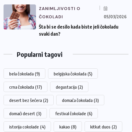
ZANIMLJIVOSTI O
ČOKOLADI
05/03/2026
Šta bi se desilo kada biste jeli čokoladu
svaki dan?
Popularni tagovi
bela čokolada
(9)
belgijska čokolada
(5)
crna čokolada
(17)
degustacija
(2)
desert bez šećera
(2)
domaća čokolada
(3)
domaći desert
(3)
festival čokolade
(6)
istorija cokolade
(4)
kakao
(8)
kitkat duos
(2)