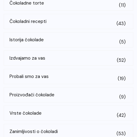
Čokoladne torte
(11)
Čokoladni recepti
(43)
Istorija čokolade
(5)
Izdvajamo za vas
(52)
Probali smo za vas
(19)
Proizvođači čokolade
(9)
Vrste čokolade
(42)
Zanimljivosti o čokoladi
(53)