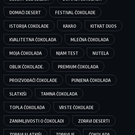
DOMAĆI DESERT
FESTIVAL ČOKOLADE
ISTORIJA COKOLADE
KAKAO
KITKAT DUOS
KVALITETNA ČOKOLADA
MLEČNA ČOKOLADA
MOJA ČOKOLADA
NJAM TEST
NUTELA
OBLIK ČOKOLADE.
PREMIUM ČOKOLADA
PROIZVOĐAČI ČOKOLADE
PUNJENA ČOKOLADA
SLATKIŠI
TAMNA ČOKOLADA
TOPLA ČOKOLADA
VRSTE ČOKOLADE
ZANIMLJIVOSTI O ČOKOLADI
ZDRAVI DESERTI
ZDRAVI SLATKIŠI
ZDRAVLJE
ČOKOLADA