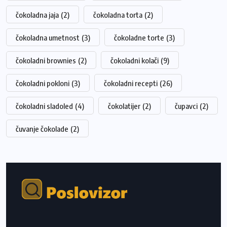
čokoladna jaja
(2)
čokoladna torta
(2)
čokoladna umetnost
(3)
čokoladne torte
(3)
čokoladni brownies
(2)
čokoladni kolači
(9)
čokoladni pokloni
(3)
čokoladni recepti
(26)
čokoladni sladoled
(4)
čokolatijer
(2)
čupavci
(2)
čuvanje čokolade
(2)