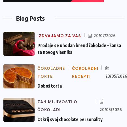
Blog Posts
IZDVAJAMO ZA VAS
20/07/2026
Prodaje se uhodan brend čokolade – šansa
za novog vlasnika
ČOKOLADNE
ČOKOLADNI
TORTE
RECEPTI
23/05/202
Doboš torta
ZANIMLJIVOSTI O
ČOKOLADI
20/05/2026
Otkrij svoj chocolate personality