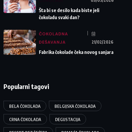
ČOKOLADI
05/03/2026
Šta bi se desilo kada biste jeli
čokoladu svaki dan?
ČOKOLADNA
DEŠAVANJA
21/02/2026
Fabrika čokolade čeka novog sanjara
Popularni tagovi
BELA ČOKOLADA
BELGIJSKA ČOKOLADA
CRNA ČOKOLADA
DEGUSTACIJA