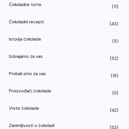
Čokoladne torte
(11)
Čokoladni recepti
(43)
Istorija čokolade
(5)
Izdvajamo za vas
(52)
Probali smo za vas
(19)
Proizvođači čokolade
(9)
Vrste čokolade
(42)
Zanimljivosti o čokoladi
(53)