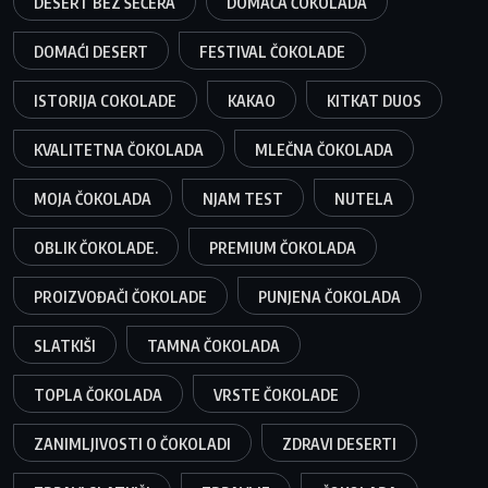
DESERT BEZ ŠEĆERA
DOMAĆA ČOKOLADA
DOMAĆI DESERT
FESTIVAL ČOKOLADE
ISTORIJA COKOLADE
KAKAO
KITKAT DUOS
KVALITETNA ČOKOLADA
MLEČNA ČOKOLADA
MOJA ČOKOLADA
NJAM TEST
NUTELA
OBLIK ČOKOLADE.
PREMIUM ČOKOLADA
PROIZVOĐAČI ČOKOLADE
PUNJENA ČOKOLADA
SLATKIŠI
TAMNA ČOKOLADA
TOPLA ČOKOLADA
VRSTE ČOKOLADE
ZANIMLJIVOSTI O ČOKOLADI
ZDRAVI DESERTI