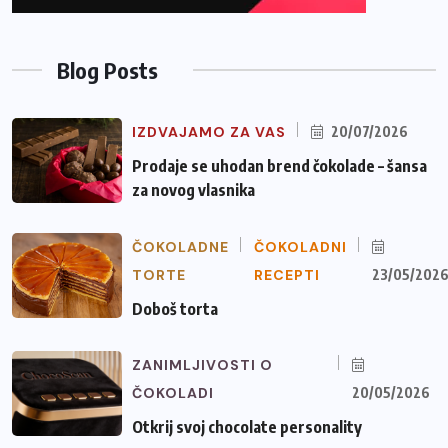
Blog Posts
IZDVAJAMO ZA VAS
20/07/2026
Prodaje se uhodan brend čokolade – šansa
za novog vlasnika
ČOKOLADNE
ČOKOLADNI
TORTE
RECEPTI
23/05/202
Doboš torta
ZANIMLJIVOSTI O
ČOKOLADI
20/05/2026
Otkrij svoj chocolate personality