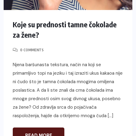
Koje su prednosti tamne čokolade
za žene?
0 COMMENTS
Njena baršunasta tekstura, način na koji se
primamljivo topi na jeziku i taj izraziti ukus kakaoa nije
ni čudo što je tamna čokolada mnogima omiljena
poslastica. A da li ste znali da crna čokolada ima
mnoge prednosti osim svog divnog ukusa, posebno
za žene? Od zdravlja srca do pojačivača
raspoloženja, hajde da otkrijemo mnoga čuda […]
READ MORE