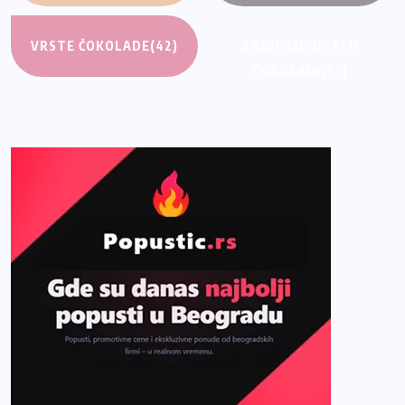
VRSTE ČOKOLADE
(42)
ZANIMLJIVOSTI O
ČOKOLADI
(53)