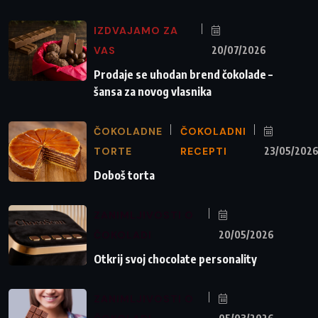
IZDVAJAMO ZA
VAS
20/07/2026
Prodaje se uhodan brend čokolade –
šansa za novog vlasnika
ČOKOLADNE
ČOKOLADNI
TORTE
RECEPTI
23/05/202
Doboš torta
ZANIMLJIVOSTI O
ČOKOLADI
20/05/2026
Otkrij svoj chocolate personality
ZANIMLJIVOSTI O