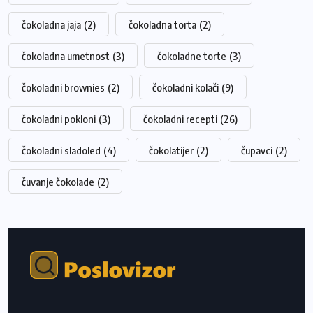
čokoladna jaja
(2)
čokoladna torta
(2)
čokoladna umetnost
(3)
čokoladne torte
(3)
čokoladni brownies
(2)
čokoladni kolači
(9)
čokoladni pokloni
(3)
čokoladni recepti
(26)
čokoladni sladoled
(4)
čokolatijer
(2)
čupavci
(2)
čuvanje čokolade
(2)