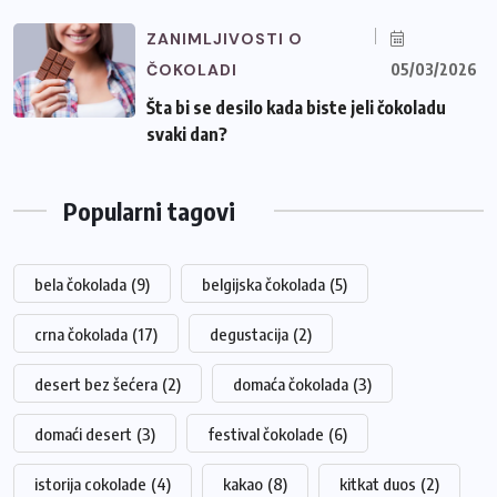
ZANIMLJIVOSTI O
ČOKOLADI
05/03/2026
Šta bi se desilo kada biste jeli čokoladu
svaki dan?
Popularni tagovi
bela čokolada
(9)
belgijska čokolada
(5)
crna čokolada
(17)
degustacija
(2)
desert bez šećera
(2)
domaća čokolada
(3)
domaći desert
(3)
festival čokolade
(6)
istorija cokolade
(4)
kakao
(8)
kitkat duos
(2)