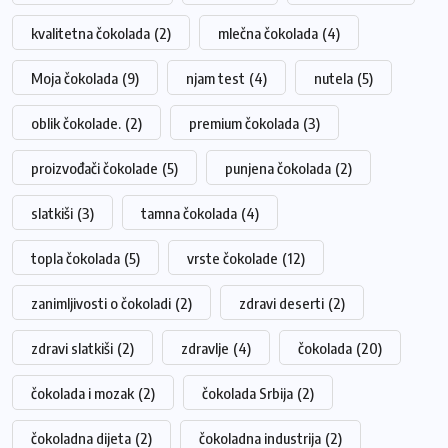
kvalitetna čokolada
(2)
mlečna čokolada
(4)
Moja čokolada
(9)
njam test
(4)
nutela
(5)
oblik čokolade.
(2)
premium čokolada
(3)
proizvođači čokolade
(5)
punjena čokolada
(2)
slatkiši
(3)
tamna čokolada
(4)
topla čokolada
(5)
vrste čokolade
(12)
zanimljivosti o čokoladi
(2)
zdravi deserti
(2)
zdravi slatkiši
(2)
zdravlje
(4)
čokolada
(20)
čokolada i mozak
(2)
čokolada Srbija
(2)
čokoladna dijeta
(2)
čokoladna industrija
(2)