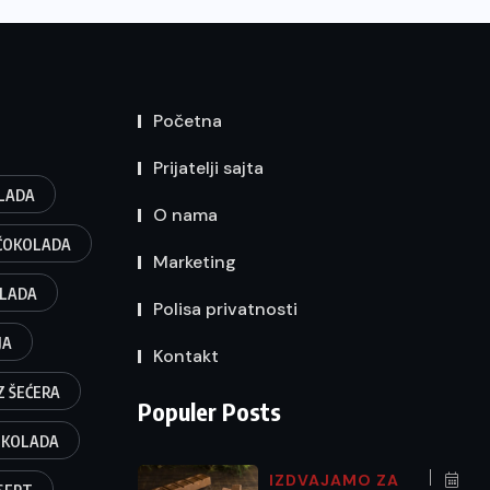
Početna
Prijatelji sajta
LADA
O nama
 ČOKOLADA
Marketing
OLADA
Polisa privatnosti
JA
Kontakt
Z ŠEĆERA
Populer Posts
OKOLADA
IZDVAJAMO ZA