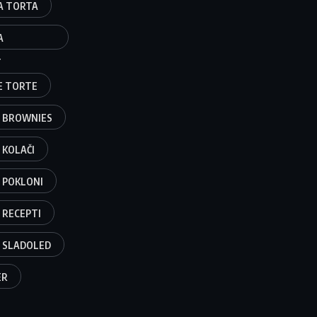
A TORTA
A
T
E TORTE
 BROWNIES
 KOLAČI
 POKLONI
 RECEPTI
 SLADOLED
ER