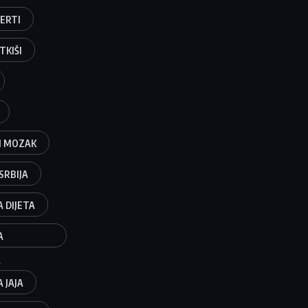
ERTI
TKIŠI
I MOZAK
SRBIJA
 DIJETA
A
A
 JAJA