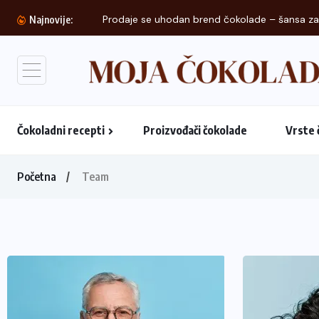
Prodaje se uhodan brend čokolade – šansa za.
Najnovije:
Čokoladni recepti
Proizvođači čokolade
Vrste 
Početna
Team