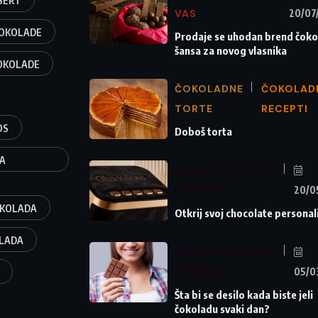
SERT
VAS
20/07
ČOKOLADE
Prodaje se uhodan brend čoko
šansa za novog vlasnika
COKOLADE
ČOKOLADNE
ČOKOLAD
TORTE
RECEPTI
OS
Doboš torta
A
ZANIMLJIVOSTI O
ČOKOLADI
20/0
OKOLADA
Otkrij svoj chocolate personal
LADA
ZANIMLJIVOSTI O
ČOKOLADI
05/0
Šta bi se desilo kada biste jeli
čokoladu svaki dan?