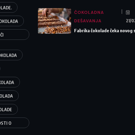
OLADE.
ČOKOLADNA
DEŠAVANJA
21/0
ČOKOLADA
Fabrika čokolade čeka novog 
ČI
OKOLADA
KOLADA
KOLADA
OLADE
OSTI O