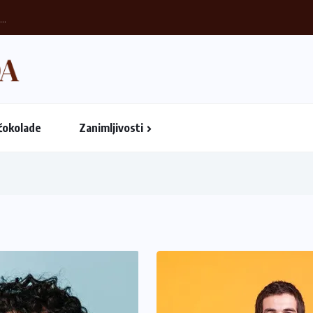
..
čokolade
Zanimljivosti