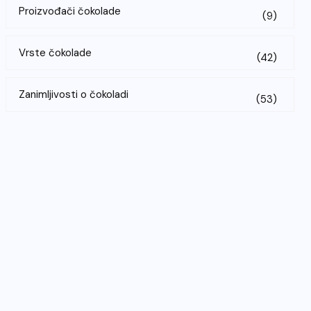
Proizvođači čokolade
(9)
Vrste čokolade
(42)
Zanimljivosti o čokoladi
(53)