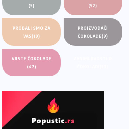
(5)
(52)
PROBALI SMO ZA
PROIZVOĐAČI
VAS
(19)
ČOKOLADE
(9)
VRSTE ČOKOLADE
ZANIMLJIVOSTI O
(42)
ČOKOLADI
(53)