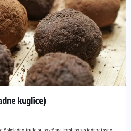
adne kuglice)
će čokoladne trufle su savršena kombinacija jednostavne