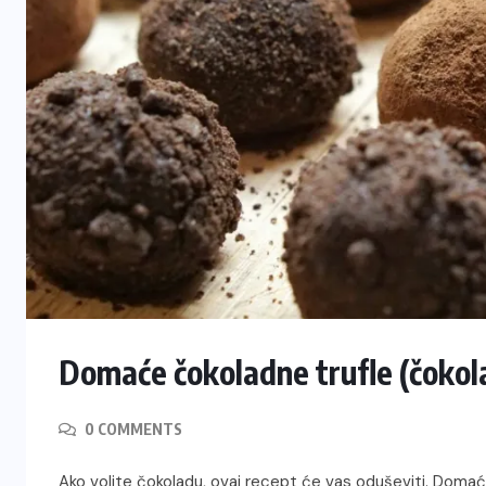
Domaće čokoladne trufle (čokol
0 COMMENTS
Ako volite čokoladu, ovaj recept će vas oduševiti. Doma