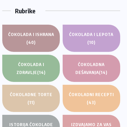
Rubrike
ČOKOLADA I ISHRANA
ČOKOLADA I LEPOTA
(40)
(10)
ČOKOLADA I
ČOKOLADNA
ZDRAVLJE
(14)
DEŠAVANJA
(14)
ČOKOLADNE TORTE
ČOKOLADNI RECEPTI
(11)
(43)
ISTORIJA ČOKOLADE
IZDVAJAMO ZA VAS