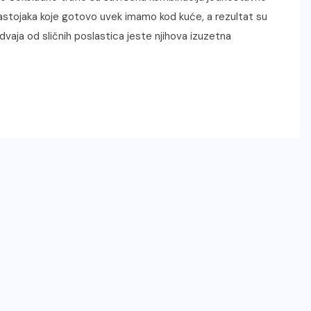
astojaka koje gotovo uvek imamo kod kuće, a rezultat su
dvaja od sličnih poslastica jeste njihova izuzetna