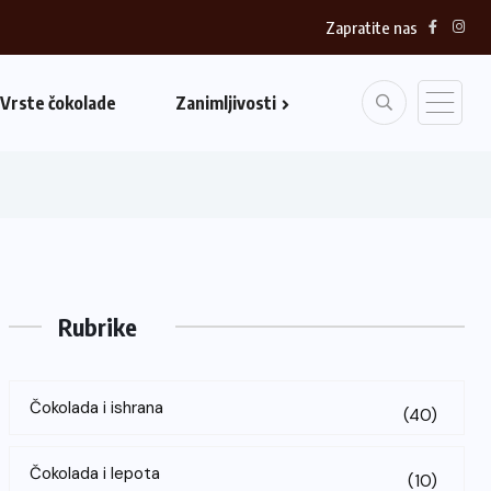
Zapratite nas
Vrste čokolade
Zanimljivosti
Rubrike
Čokolada i ishrana
(40)
Čokolada i lepota
(10)