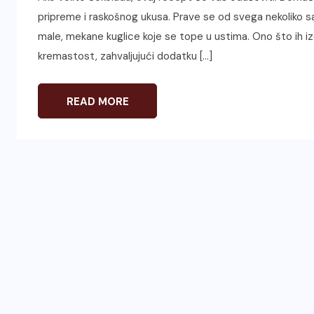
pripreme i raskošnog ukusa. Prave se od svega nekoliko s
male, mekane kuglice koje se tope u ustima. Ono što ih iz
kremastost, zahvaljujući dodatku […]
READ MORE