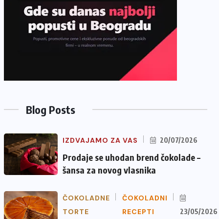
Blog Posts
IZDVAJAMO ZA VAS
20/07/2026
Prodaje se uhodan brend čokolade –
šansa za novog vlasnika
ČOKOLADNE
ČOKOLADNI
TORTE
RECEPTI
23/05/2026