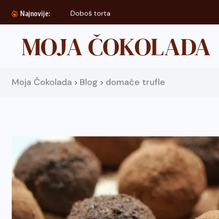
Doboš torta
Najnovije:
Moja Čokolada
Blog
domaće trufle
>
>