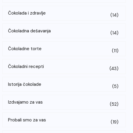
Čokolada i zdravlje
(14)
Čokoladna dešavanja
(14)
Čokoladne torte
(11)
Čokoladni recepti
(43)
Istorija čokolade
(5)
Izdvajamo za vas
(52)
Probali smo za vas
(19)