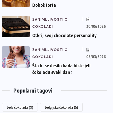
Doboš torta
ZANIMLJIVOSTI O
ČOKOLADI
20/05/2026
Otkrij svoj chocolate personality
ZANIMLJIVOSTI O
ČOKOLADI
05/03/2026
Šta bi se desilo kada biste jeli
čokoladu svaki dan?
Popularni tagovi
bela čokolada
(9)
belgijska čokolada
(5)