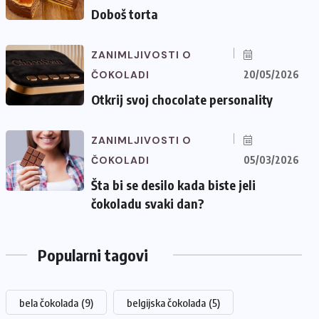
Doboš torta
ZANIMLJIVOSTI O
ČOKOLADI
20/05/2026
Otkrij svoj chocolate personality
ZANIMLJIVOSTI O
ČOKOLADI
05/03/2026
Šta bi se desilo kada biste jeli
čokoladu svaki dan?
Popularni tagovi
bela čokolada
(9)
belgijska čokolada
(5)