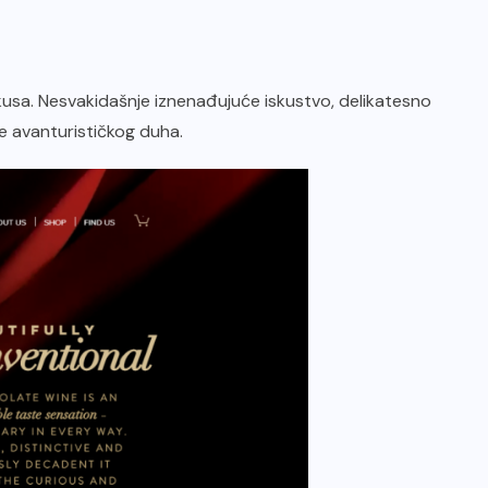
usa. Nesvakidašnje iznenađujuće iskustvo, delikatesno
e avanturističkog duha.