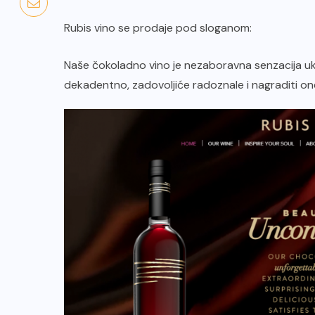
Rubis vino se prodaje pod sloganom:
Naše čokoladno vino je nezaboravna senzacija uk
dekadentno, zadovoljiće radoznale i nagraditi on