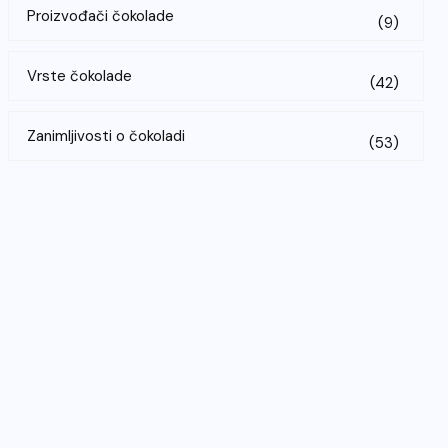
Proizvođači čokolade
(9)
Vrste čokolade
(42)
Zanimljivosti o čokoladi
(53)