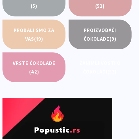
(5)
(52)
PROBALI SMO ZA
PROIZVOĐAČI
VAS
(19)
ČOKOLADE
(9)
VRSTE ČOKOLADE
ZANIMLJIVOSTI O
(42)
ČOKOLADI
(53)