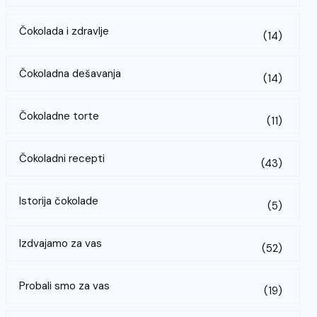
Čokolada i zdravlje
(14)
Čokoladna dešavanja
(14)
Čokoladne torte
(11)
Čokoladni recepti
(43)
Istorija čokolade
(5)
Izdvajamo za vas
(52)
Probali smo za vas
(19)