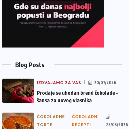
Blog Posts
IZDVAJAMO ZA VAS
20/07/2026
Prodaje se uhodan brend čokolade –
šansa za novog vlasnika
ČOKOLADNE
ČOKOLADNI
TORTE
RECEPTI
23/05/2026