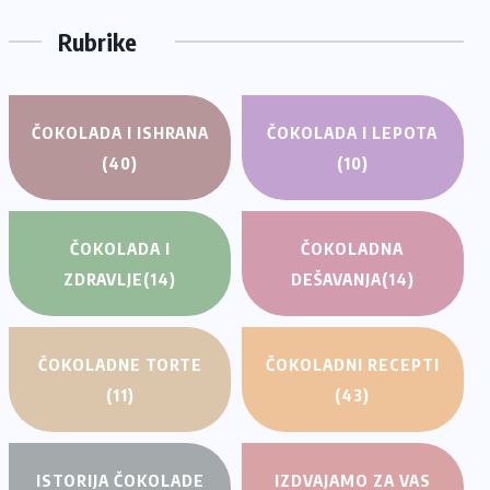
Rubrike
ČOKOLADA I ISHRANA
ČOKOLADA I LEPOTA
(40)
(10)
ČOKOLADA I
ČOKOLADNA
ZDRAVLJE
(14)
DEŠAVANJA
(14)
ČOKOLADNE TORTE
ČOKOLADNI RECEPTI
(11)
(43)
ISTORIJA ČOKOLADE
IZDVAJAMO ZA VAS