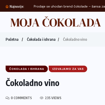
ansa za...
Najnovije:
Početna
Čokolada i ishrana
Čokoladno vino
ČOKOLADA I ISHRANA
IZDVAJAMO ZA VAS
Čokoladno vino
0 COMMENTS
235 VIEWS