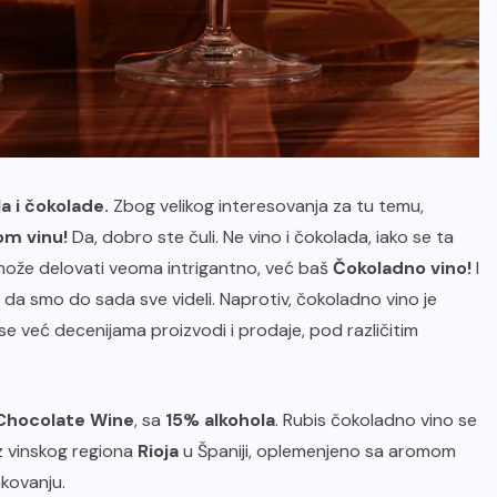
a i čokolade.
Zbog velikog interesovanja za tu temu,
om vinu!
Da, dobro ste čuli. Ne vino i čokolada, iako se ta
 može delovati veoma intrigantno, već baš
Čokoladno vino!
I
li da smo do sada sve videli. Naprotiv, čokoladno vino je
 već decenijama proizvodi i prodaje, pod različitim
Chocolate Wine
, sa
15% alkohola
. Rubis čokoladno vino se
iz vinskog regiona
Rioja
u Španiji, oplemenjeno sa aromom
kovanju.