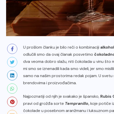
U prošlom članku je bilo reči o kombinaciji
alkohol
odlučili smo da ovaj članak posvetimo
čokoladn
dva veoma dobro slažu, niti čokolada u vinu što
mi smo se iznenadili kada smo videli, jer smo misli
samo na našim prostorima redak pojam. U svetu se
brendovima i proizvođačima.
Najpoznatiji od njih je svakako je špansko,
Rubis 
pravi od grožđa sorte
Tempranillo
,
koje potiče 
čokolade u posebnom aranžmanu i luksuznom pa