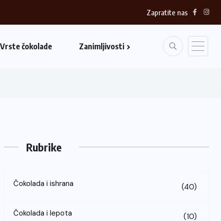
Zapratite nas
Vrste čokolade
Zanimljivosti
Rubrike
Čokolada i ishrana
(40)
Čokolada i lepota
(10)