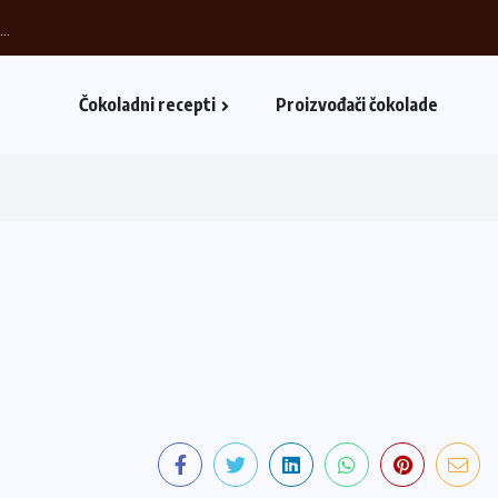
Čokoladni recepti
Proizvođači čokolade