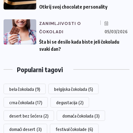
Otkrij svoj chocolate personality
ZANIMLJIVOSTI O
ČOKOLADI
05/03/2026
Šta bi se desilo kada biste jeli čokoladu
svaki dan?
Popularni tagovi
bela čokolada
(9)
belgijska čokolada
(5)
crna čokolada
(17)
degustacija
(2)
desert bez šećera
(2)
domaća čokolada
(3)
domaći desert
(3)
festival čokolade
(6)