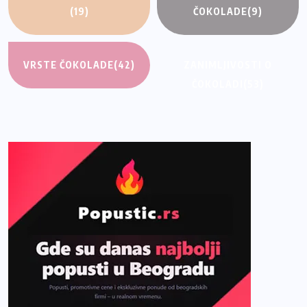
(19)
ČOKOLADE
(9)
VRSTE ČOKOLADE
(42)
ZANIMLJIVOSTI O
ČOKOLADI
(53)