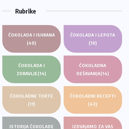
Rubrike
ČOKOLADA I ISHRANA
ČOKOLADA I LEPOTA
(40)
(10)
ČOKOLADA I
ČOKOLADNA
ZDRAVLJE
(14)
DEŠAVANJA
(14)
ČOKOLADNE TORTE
ČOKOLADNI RECEPTI
(11)
(43)
ISTORIJA ČOKOLADE
IZDVAJAMO ZA VAS