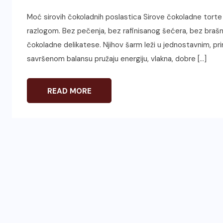
Moć sirovih čokoladnih poslastica Sirove čokoladne torte 
razlogom. Bez pečenja, bez rafinisanog šećera, bez brašn
čokoladne delikatese. Njihov šarm leži u jednostavnim, pri
savršenom balansu pružaju energiju, vlakna, dobre […]
READ MORE