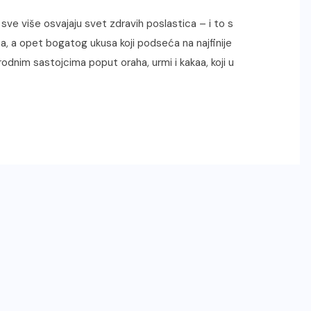
sve više osvajaju svet zdravih poslastica – i to s
a, a opet bogatog ukusa koji podseća na najfinije
rodnim sastojcima poput oraha, urmi i kakaa, koji u