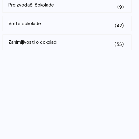
Proizvođači čokolade
(9)
Vrste čokolade
(42)
Zanimljivosti o čokoladi
(53)