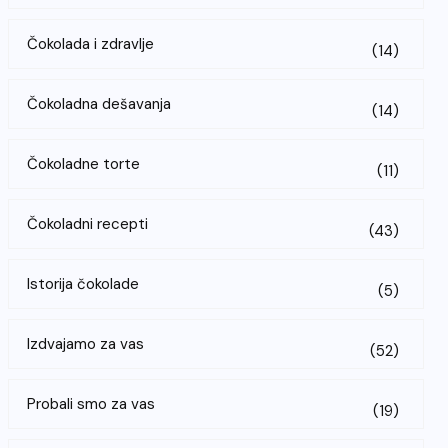
Čokolada i zdravlje
(14)
Čokoladna dešavanja
(14)
Čokoladne torte
(11)
Čokoladni recepti
(43)
Istorija čokolade
(5)
Izdvajamo za vas
(52)
Probali smo za vas
(19)