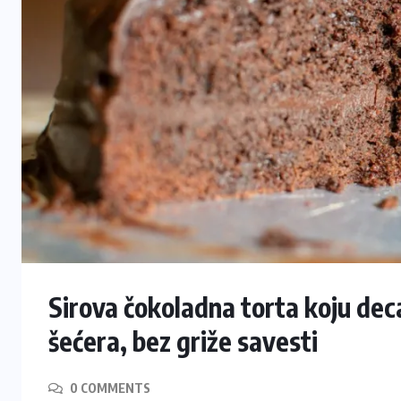
Sirova čokoladna torta koju dec
šećera, bez griže savesti
0 COMMENTS