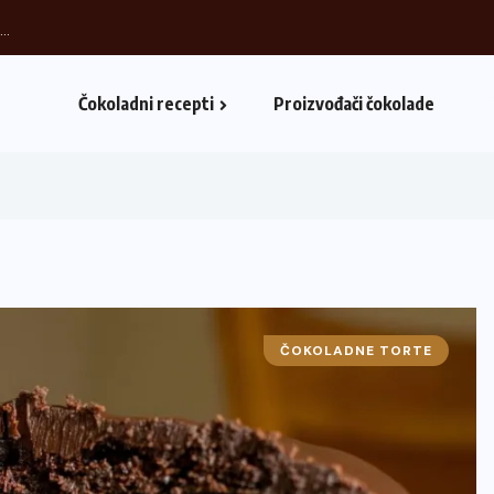
..
Čokoladni recepti
Proizvođači čokolade
ČOKOLADNE TORTE