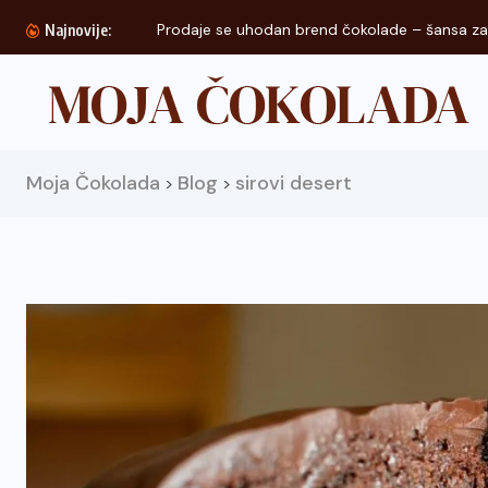
Prodaje se uhodan brend čokolade – šansa za.
Najnovije:
Moja Čokolada
Blog
sirovi desert
>
>