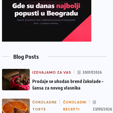
Blog Posts
IZDVAJAMO ZA VAS
20/07/2026
Prodaje se uhodan brend čokolade –
šansa za novog vlasnika
ČOKOLADNE
ČOKOLADNI
TORTE
RECEPTI
23/05/2026