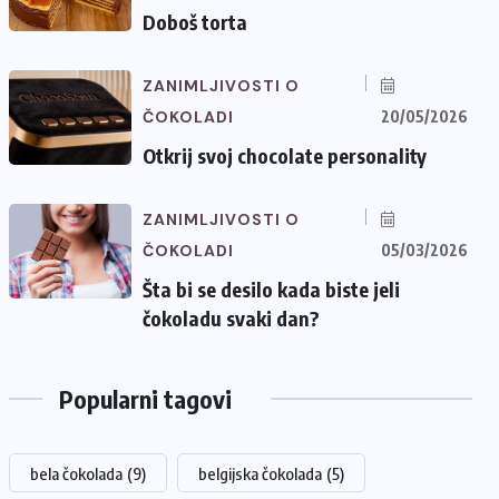
Doboš torta
ZANIMLJIVOSTI O
ČOKOLADI
20/05/2026
Otkrij svoj chocolate personality
ZANIMLJIVOSTI O
ČOKOLADI
05/03/2026
Šta bi se desilo kada biste jeli
čokoladu svaki dan?
Popularni tagovi
bela čokolada
(9)
belgijska čokolada
(5)