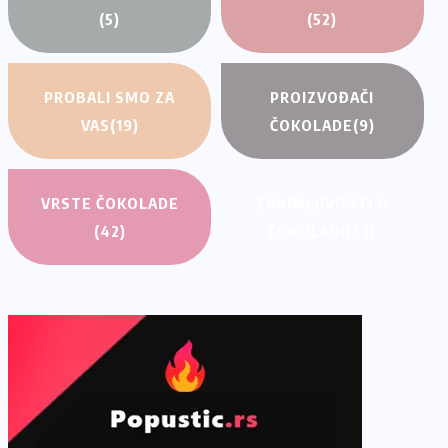
(5)
(52)
PROBALI SMO ZA
PROIZVOĐAČI
VAS
(19)
ČOKOLADE
(9)
VRSTE ČOKOLADE
ZANIMLJIVOSTI O
(42)
ČOKOLADI
(53)