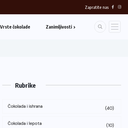
Zapratite nas
Vrste čokolade
Zanimljivosti
Rubrike
Čokolada i ishrana
(40)
Čokolada i lepota
(10)