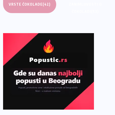
VRSTE ČOKOLADE
(42)
ZANIMLJIVOSTI O
ČOKOLADI
(53)