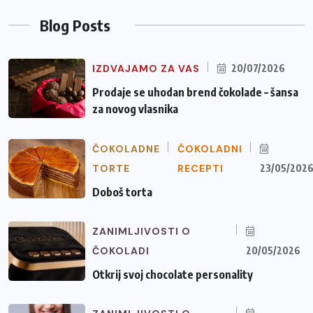
Blog Posts
IZDVAJAMO ZA VAS
20/07/2026
Prodaje se uhodan brend čokolade – šansa
za novog vlasnika
ČOKOLADNE
ČOKOLADNI
TORTE
RECEPTI
23/05/202
Doboš torta
ZANIMLJIVOSTI O
ČOKOLADI
20/05/2026
Otkrij svoj chocolate personality