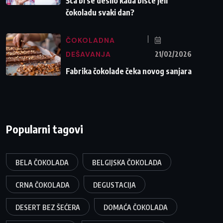
Šta bi se desilo kada biste jeli
čokoladu svaki dan?
ČOKOLADNA
DEŠAVANJA
21/02/2026
Fabrika čokolade čeka novog sanjara
Popularni tagovi
BELA ČOKOLADA
BELGIJSKA ČOKOLADA
CRNA ČOKOLADA
DEGUSTACIJA
DESERT BEZ ŠEĆERA
DOMAĆA ČOKOLADA