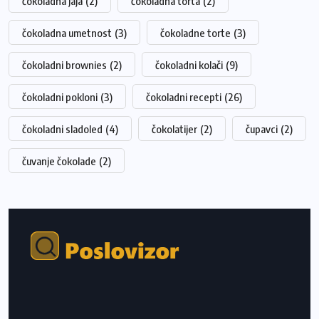
čokoladna jaja
(2)
čokoladna torta
(2)
čokoladna umetnost
(3)
čokoladne torte
(3)
čokoladni brownies
(2)
čokoladni kolači
(9)
čokoladni pokloni
(3)
čokoladni recepti
(26)
čokoladni sladoled
(4)
čokolatijer
(2)
čupavci
(2)
čuvanje čokolade
(2)