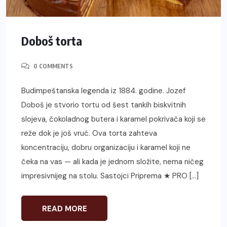
Doboš torta
0 COMMENTS
Budimpeštanska legenda iz 1884. godine. Jozef
Doboš je stvorio tortu od šest tankih biskvitnih
slojeva, čokoladnog butera i karamel pokrivača koji se
reže dok je još vruć. Ova torta zahteva
koncentraciju, dobru organizaciju i karamel koji ne
čeka na vas — ali kada je jednom složite, nema ničeg
impresivnijeg na stolu. Sastojci Priprema ★ PRO […]
READ MORE