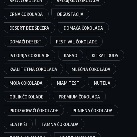
BELA ČOKOLADA
BELGIJSKA ČOKOLADA
CRNA ČOKOLADA
DEGUSTACIJA
DESERT BEZ ŠEĆERA
DOMAĆA ČOKOLADA
DOMAĆI DESERT
FESTIVAL ČOKOLADE
ISTORIJA COKOLADE
KAKAO
KITKAT DUOS
KVALITETNA ČOKOLADA
MLEČNA ČOKOLADA
MOJA ČOKOLADA
NJAM TEST
NUTELA
OBLIK ČOKOLADE.
PREMIUM ČOKOLADA
PROIZVOĐAČI ČOKOLADE
PUNJENA ČOKOLADA
SLATKIŠI
TAMNA ČOKOLADA