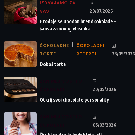
IZDVAJAMO ZA
VAS
20/07/2026
Prodaje se uhodan brend čokolade –
šansa za novog vlasnika
ČOKOLADNE
ČOKOLADNI
TORTE
RECEPTI
23/05/202
Doboš torta
ZANIMLJIVOSTI O
ČOKOLADI
20/05/2026
Otkrij svoj chocolate personality
ZANIMLJIVOSTI O
ČOKOLADI
05/03/2026