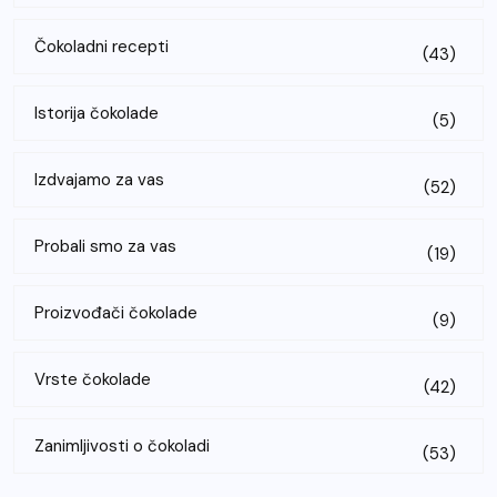
Čokoladni recepti
(43)
Istorija čokolade
(5)
Izdvajamo za vas
(52)
Probali smo za vas
(19)
Proizvođači čokolade
(9)
Vrste čokolade
(42)
Zanimljivosti o čokoladi
(53)