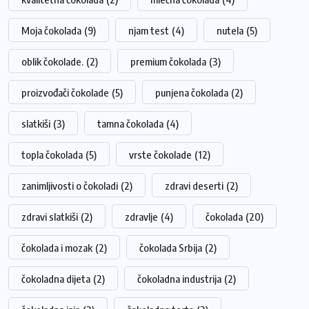
Moja čokolada
(9)
njam test
(4)
nutela
(5)
oblik čokolade.
(2)
premium čokolada
(3)
proizvođači čokolade
(5)
punjena čokolada
(2)
slatkiši
(3)
tamna čokolada
(4)
topla čokolada
(5)
vrste čokolade
(12)
zanimljivosti o čokoladi
(2)
zdravi deserti
(2)
zdravi slatkiši
(2)
zdravlje
(4)
čokolada
(20)
čokolada i mozak
(2)
čokolada Srbija
(2)
čokoladna dijeta
(2)
čokoladna industrija
(2)