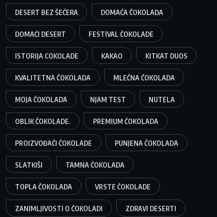
DESERT BEZ ŠEĆERA
DOMAĆA ČOKOLADA
DOMAĆI DESERT
FESTIVAL ČOKOLADE
ISTORIJA COKOLADE
KAKAO
KITKAT DUOS
KVALITETNA ČOKOLADA
MLEČNA ČOKOLADA
MOJA ČOKOLADA
NJAM TEST
NUTELA
OBLIK ČOKOLADE.
PREMIUM ČOKOLADA
PROIZVOĐAČI ČOKOLADE
PUNJENA ČOKOLADA
SLATKIŠI
TAMNA ČOKOLADA
TOPLA ČOKOLADA
VRSTE ČOKOLADE
ZANIMLJIVOSTI O ČOKOLADI
ZDRAVI DESERTI