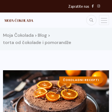
Zapratite nas
Moja Čokolada
Blog
>
>
torta od čokolade i pomorandže
ČOKOLADNI RECEPTI
ČOKOLADNE TORTE