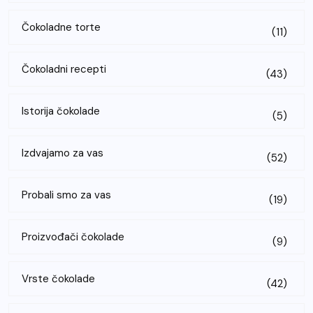
Čokoladne torte
(11)
Čokoladni recepti
(43)
Istorija čokolade
(5)
Izdvajamo za vas
(52)
Probali smo za vas
(19)
Proizvođači čokolade
(9)
Vrste čokolade
(42)