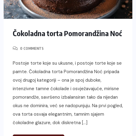
Čokoladna torta Pomorandžina Noć
0 COMMENTS
Postoje torte koje su ukusne, i postoje torte koje se
pamte. Čokoladna torta Pomorandžina Noć pripada
ovoj drugoj kategoriji – ona je spoj duboke,
intenzivne tamne čokolade i osvježavajuće, mirisne
pomorandže, savršeno izbalansiran tako da nijedan
okus ne dominira, već se nadopunjuju. Na prvi pogled,
ova torta osvaja elegantnim, tamnim sjajem
čokoladne glazure, dok diskretna […]