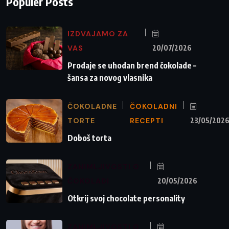
Populer Posts
IZDVAJAMO ZA
VAS
20/07/2026
Prodaje se uhodan brend čokolade –
šansa za novog vlasnika
ČOKOLADNE
ČOKOLADNI
TORTE
RECEPTI
23/05/202
Doboš torta
ZANIMLJIVOSTI O
ČOKOLADI
20/05/2026
Otkrij svoj chocolate personality
ZANIMLJIVOSTI O