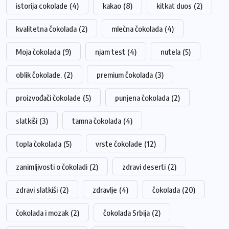
istorija cokolade
(4)
kakao
(8)
kitkat duos
(2)
kvalitetna čokolada
(2)
mlečna čokolada
(4)
Moja čokolada
(9)
njam test
(4)
nutela
(5)
oblik čokolade.
(2)
premium čokolada
(3)
proizvođači čokolade
(5)
punjena čokolada
(2)
slatkiši
(3)
tamna čokolada
(4)
topla čokolada
(5)
vrste čokolade
(12)
zanimljivosti o čokoladi
(2)
zdravi deserti
(2)
zdravi slatkiši
(2)
zdravlje
(4)
čokolada
(20)
čokolada i mozak
(2)
čokolada Srbija
(2)