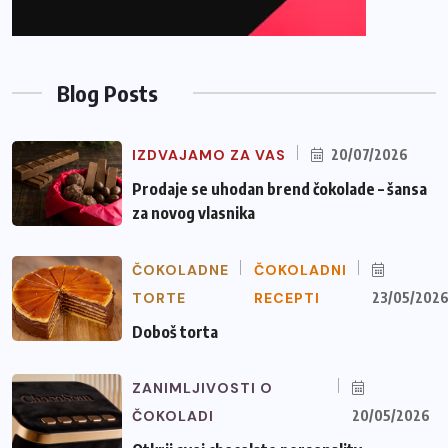
Blog Posts
IZDVAJAMO ZA VAS
20/07/2026
Prodaje se uhodan brend čokolade – šansa
za novog vlasnika
ČOKOLADNE
ČOKOLADNI
TORTE
RECEPTI
23/05/202
Doboš torta
ZANIMLJIVOSTI O
ČOKOLADI
20/05/2026