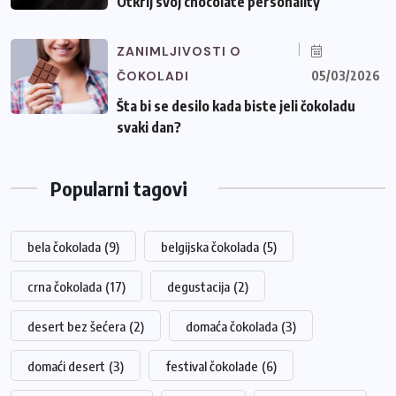
Otkrij svoj chocolate personality
ZANIMLJIVOSTI O
ČOKOLADI
05/03/2026
Šta bi se desilo kada biste jeli čokoladu
svaki dan?
Popularni tagovi
bela čokolada
(9)
belgijska čokolada
(5)
crna čokolada
(17)
degustacija
(2)
desert bez šećera
(2)
domaća čokolada
(3)
domaći desert
(3)
festival čokolade
(6)