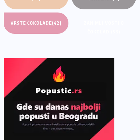
VRSTE ČOKOLADE
(42)
ZANIMLJIVOSTI O
ČOKOLADI
(53)