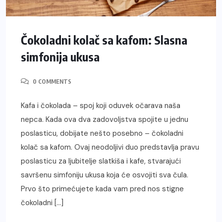
Čokoladni kolač sa kafom: Slasna
simfonija ukusa
0 COMMENTS
Kafa i čokolada – spoj koji oduvek očarava naša
nepca. Kada ova dva zadovoljstva spojite u jednu
poslasticu, dobijate nešto posebno – čokoladni
kolač sa kafom. Ovaj neodoljivi duo predstavlja pravu
poslasticu za ljubitelje slatkiša i kafe, stvarajući
savršenu simfoniju ukusa koja će osvojiti sva čula.
Prvo što primećujete kada vam pred nos stigne
čokoladni […]