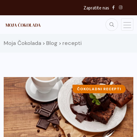
Zapratite nas
Moja Čokolada
Blog
recepti
>
>
ČOKOLADNI RECEPTI