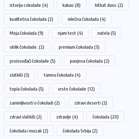
istorija cokolade
(4)
kakao
(8)
kitkat duos
(2)
kvalitetna čokolada
(2)
mlečna čokolada
(4)
Moja čokolada
(9)
njam test
(4)
nutela
(5)
oblik čokolade.
(2)
premium čokolada
(3)
proizvođači čokolade
(5)
punjena čokolada
(2)
slatkiši
(3)
tamna čokolada
(4)
topla čokolada
(5)
vrste čokolade
(12)
zanimljivosti o čokoladi
(2)
zdravi deserti
(2)
zdravi slatkiši
(2)
zdravlje
(4)
čokolada
(20)
čokolada i mozak
(2)
čokolada Srbija
(2)