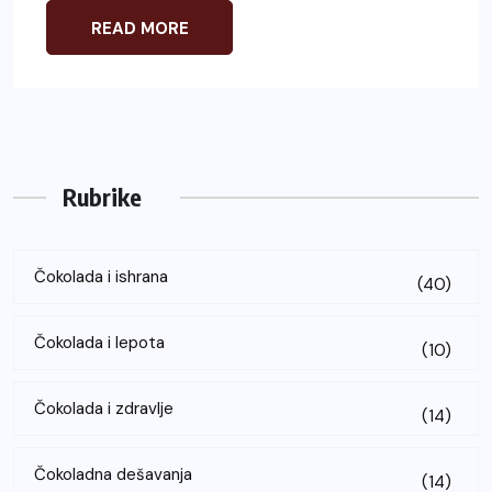
READ MORE
Rubrike
Čokolada i ishrana
(40)
Čokolada i lepota
(10)
Čokolada i zdravlje
(14)
Čokoladna dešavanja
(14)