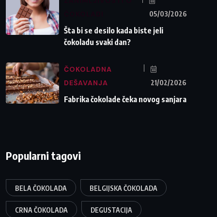
ZANIMLJIVOSTI O
ČOKOLADI
05/03/2026
Šta bi se desilo kada biste jeli
čokoladu svaki dan?
ČOKOLADNA
DEŠAVANJA
21/02/2026
Fabrika čokolade čeka novog sanjara
Popularni tagovi
BELA ČOKOLADA
BELGIJSKA ČOKOLADA
CRNA ČOKOLADA
DEGUSTACIJA