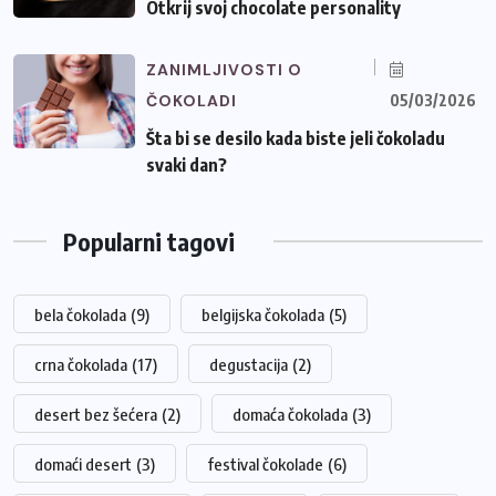
Otkrij svoj chocolate personality
ZANIMLJIVOSTI O
ČOKOLADI
05/03/2026
Šta bi se desilo kada biste jeli čokoladu
svaki dan?
Popularni tagovi
bela čokolada
(9)
belgijska čokolada
(5)
crna čokolada
(17)
degustacija
(2)
desert bez šećera
(2)
domaća čokolada
(3)
domaći desert
(3)
festival čokolade
(6)