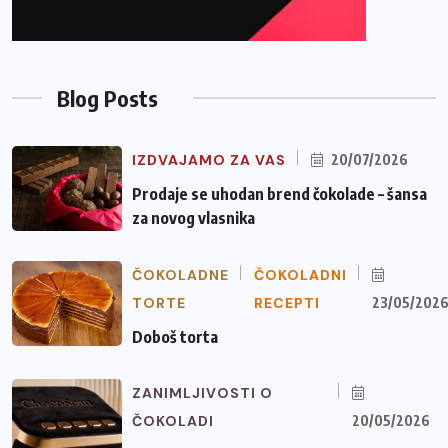
Blog Posts
IZDVAJAMO ZA VAS
20/07/2026
Prodaje se uhodan brend čokolade – šansa
za novog vlasnika
ČOKOLADNE
ČOKOLADNI
TORTE
RECEPTI
23/05/202
Doboš torta
ZANIMLJIVOSTI O
ČOKOLADI
20/05/2026