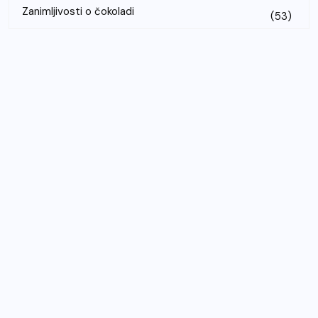
Zanimljivosti o čokoladi
(53)