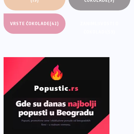
(19)
ČOKOLADE
(9)
VRSTE ČOKOLADE
(42)
ZANIMLJIVOSTI O
ČOKOLADI
(53)