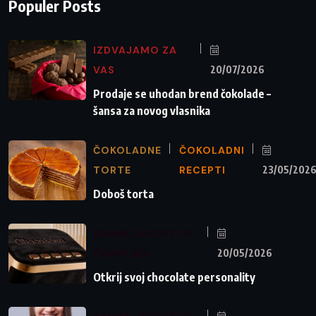
Populer Posts
IZDVAJAMO ZA
VAS
20/07/2026
Prodaje se uhodan brend čokolade –
šansa za novog vlasnika
ČOKOLADNE
ČOKOLADNI
TORTE
RECEPTI
23/05/202
Doboš torta
ZANIMLJIVOSTI O
ČOKOLADI
20/05/2026
Otkrij svoj chocolate personality