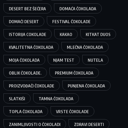
DESERT BEZ ŠEĆERA
DOMAĆA ČOKOLADA
DOMAĆI DESERT
FESTIVAL ČOKOLADE
ISTORIJA COKOLADE
KAKAO
KITKAT DUOS
KVALITETNA ČOKOLADA
MLEČNA ČOKOLADA
MOJA ČOKOLADA
NJAM TEST
NUTELA
OBLIK ČOKOLADE.
PREMIUM ČOKOLADA
PROIZVOĐAČI ČOKOLADE
PUNJENA ČOKOLADA
SLATKIŠI
TAMNA ČOKOLADA
TOPLA ČOKOLADA
VRSTE ČOKOLADE
ZANIMLJIVOSTI O ČOKOLADI
ZDRAVI DESERTI