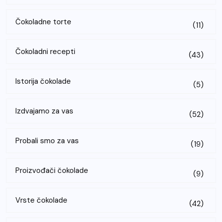
Čokoladne torte
(11)
Čokoladni recepti
(43)
Istorija čokolade
(5)
Izdvajamo za vas
(52)
Probali smo za vas
(19)
Proizvođači čokolade
(9)
Vrste čokolade
(42)