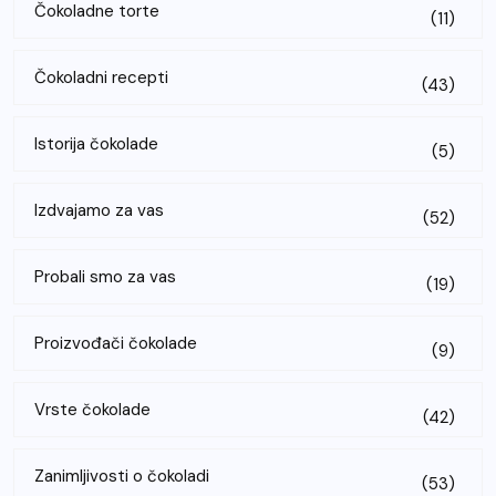
Čokoladne torte
(11)
Čokoladni recepti
(43)
Istorija čokolade
(5)
Izdvajamo za vas
(52)
Probali smo za vas
(19)
Proizvođači čokolade
(9)
Vrste čokolade
(42)
Zanimljivosti o čokoladi
(53)