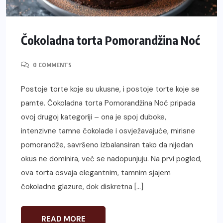
Čokoladna torta Pomorandžina Noć
0 COMMENTS
Postoje torte koje su ukusne, i postoje torte koje se
pamte. Čokoladna torta Pomorandžina Noć pripada
ovoj drugoj kategoriji – ona je spoj duboke,
intenzivne tamne čokolade i osvježavajuće, mirisne
pomorandže, savršeno izbalansiran tako da nijedan
okus ne dominira, već se nadopunjuju. Na prvi pogled,
ova torta osvaja elegantnim, tamnim sjajem
čokoladne glazure, dok diskretna […]
READ MORE