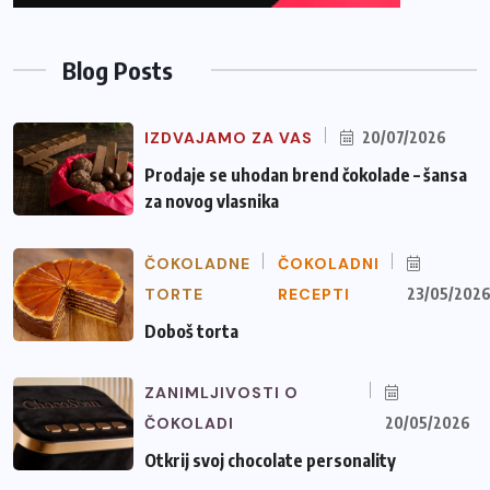
Blog Posts
IZDVAJAMO ZA VAS
20/07/2026
Prodaje se uhodan brend čokolade – šansa
za novog vlasnika
ČOKOLADNE
ČOKOLADNI
TORTE
RECEPTI
23/05/202
Doboš torta
ZANIMLJIVOSTI O
ČOKOLADI
20/05/2026
Otkrij svoj chocolate personality