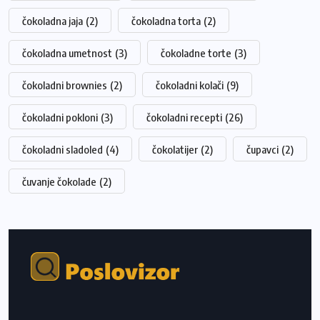
čokoladna jaja
(2)
čokoladna torta
(2)
čokoladna umetnost
(3)
čokoladne torte
(3)
čokoladni brownies
(2)
čokoladni kolači
(9)
čokoladni pokloni
(3)
čokoladni recepti
(26)
čokoladni sladoled
(4)
čokolatijer
(2)
čupavci
(2)
čuvanje čokolade
(2)