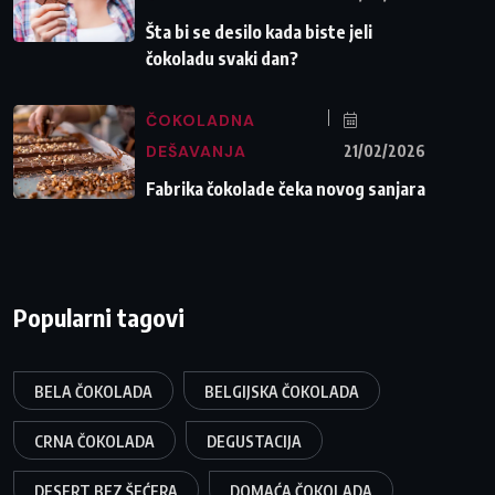
Šta bi se desilo kada biste jeli
čokoladu svaki dan?
ČOKOLADNA
DEŠAVANJA
21/02/2026
Fabrika čokolade čeka novog sanjara
Popularni tagovi
BELA ČOKOLADA
BELGIJSKA ČOKOLADA
CRNA ČOKOLADA
DEGUSTACIJA
DESERT BEZ ŠEĆERA
DOMAĆA ČOKOLADA