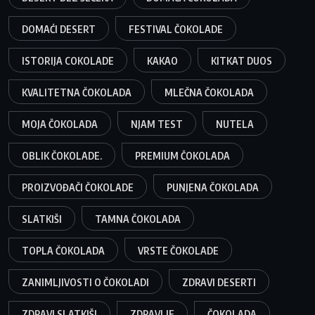
DOMAĆI DESERT
FESTIVAL ČOKOLADE
ISTORIJA COKOLADE
KAKAO
KITKAT DUOS
KVALITETNA ČOKOLADA
MLEČNA ČOKOLADA
MOJA ČOKOLADA
NJAM TEST
NUTELA
OBLIK ČOKOLADE.
PREMIUM ČOKOLADA
PROIZVOĐAČI ČOKOLADE
PUNJENA ČOKOLADA
SLATKIŠI
TAMNA ČOKOLADA
TOPLA ČOKOLADA
VRSTE ČOKOLADE
ZANIMLJIVOSTI O ČOKOLADI
ZDRAVI DESERTI
ZDRAVI SLATKIŠI
ZDRAVLJE
ČOKOLADA