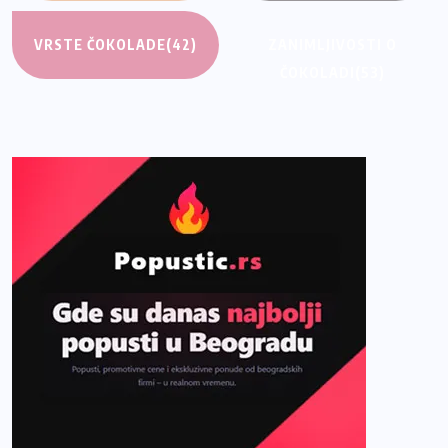
VRSTE ČOKOLADE
(42)
ZANIMLJIVOSTI O
ČOKOLADI
(53)