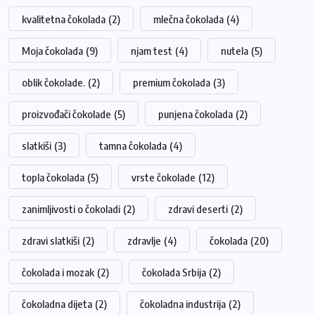
kvalitetna čokolada
(2)
mlečna čokolada
(4)
Moja čokolada
(9)
njam test
(4)
nutela
(5)
oblik čokolade.
(2)
premium čokolada
(3)
proizvođači čokolade
(5)
punjena čokolada
(2)
slatkiši
(3)
tamna čokolada
(4)
topla čokolada
(5)
vrste čokolade
(12)
zanimljivosti o čokoladi
(2)
zdravi deserti
(2)
zdravi slatkiši
(2)
zdravlje
(4)
čokolada
(20)
čokolada i mozak
(2)
čokolada Srbija
(2)
čokoladna dijeta
(2)
čokoladna industrija
(2)