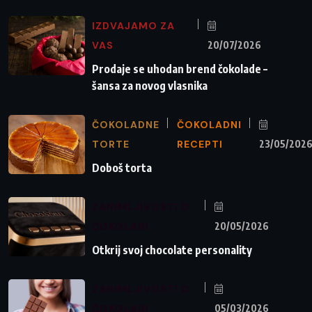
IZDVAJAMO ZA
VAS
20/07/2026
Prodaje se uhodan brend čokolade –
šansa za novog vlasnika
ČOKOLADNE
ČOKOLADNI
TORTE
RECEPTI
23/05/202
Doboš torta
ZANIMLJIVOSTI O
ČOKOLADI
20/05/2026
Otkrij svoj chocolate personality
ZANIMLJIVOSTI O
ČOKOLADI
05/03/2026