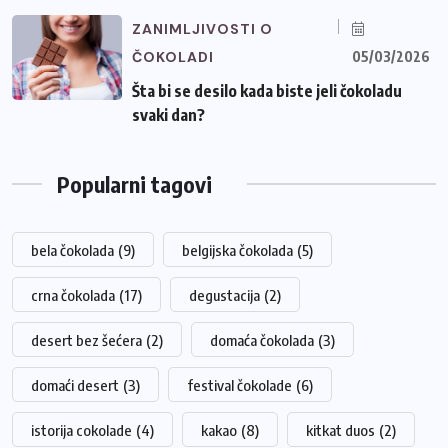
ZANIMLJIVOSTI O
ČOKOLADI
05/03/2026
Šta bi se desilo kada biste jeli čokoladu
svaki dan?
Popularni tagovi
bela čokolada
(9)
belgijska čokolada
(5)
crna čokolada
(17)
degustacija
(2)
desert bez šećera
(2)
domaća čokolada
(3)
domaći desert
(3)
festival čokolade
(6)
istorija cokolade
(4)
kakao
(8)
kitkat duos
(2)