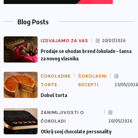
Blog Posts
IZDVAJAMO ZA VAS
20/07/2026
Prodaje se uhodan brend čokolade – šansa
za novog vlasnika
ČOKOLADNE
ČOKOLADNI
TORTE
RECEPTI
23/05/202
Doboš torta
ZANIMLJIVOSTI O
ČOKOLADI
20/05/2026
Otkrij svoj chocolate personality