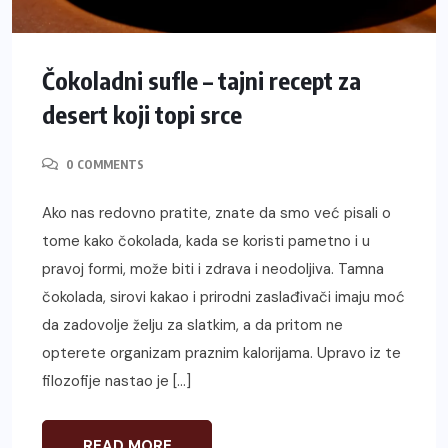
Čokoladni sufle – tajni recept za
desert koji topi srce
0 COMMENTS
Ako nas redovno pratite, znate da smo već pisali o
tome kako čokolada, kada se koristi pametno i u
pravoj formi, može biti i zdrava i neodoljiva. Tamna
čokolada, sirovi kakao i prirodni zaslađivači imaju moć
da zadovolje želju za slatkim, a da pritom ne
opterete organizam praznim kalorijama. Upravo iz te
filozofije nastao je […]
READ MORE