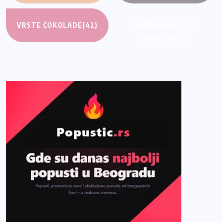
VRSTE ČOKOLADE
(42)
ZANIMLJIVOSTI O
ČOKOLADI
(53)