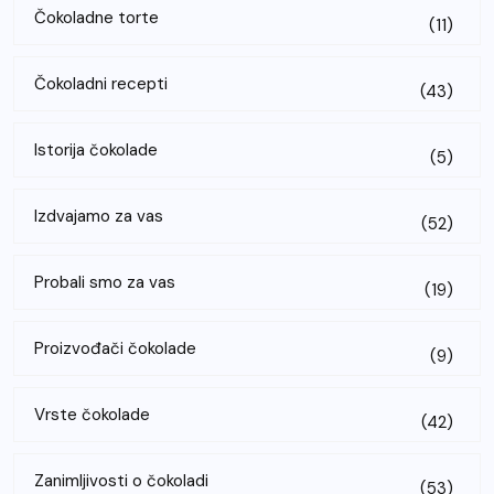
Čokoladne torte
(11)
Čokoladni recepti
(43)
Istorija čokolade
(5)
Izdvajamo za vas
(52)
Probali smo za vas
(19)
Proizvođači čokolade
(9)
Vrste čokolade
(42)
Zanimljivosti o čokoladi
(53)