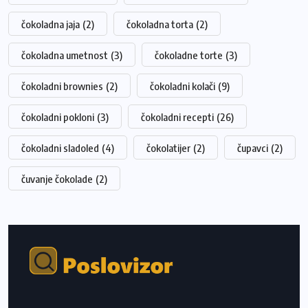
čokoladna jaja
(2)
čokoladna torta
(2)
čokoladna umetnost
(3)
čokoladne torte
(3)
čokoladni brownies
(2)
čokoladni kolači
(9)
čokoladni pokloni
(3)
čokoladni recepti
(26)
čokoladni sladoled
(4)
čokolatijer
(2)
čupavci
(2)
čuvanje čokolade
(2)