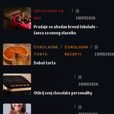
IZDVAJAMO ZA
VAS
20/07/2026
Prodaje se uhodan brend čokolade –
šansa za novog vlasnika
ČOKOLADNE
ČOKOLADNI
TORTE
RECEPTI
23/05/202
Doboš torta
ZANIMLJIVOSTI O
ČOKOLADI
20/05/2026
Otkrij svoj chocolate personality
ZANIMLJIVOSTI O