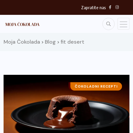
Zapratite nas
Moja Čokolada
Blog
fit desert
>
>
ČOKOLADA I ISHRANA
ČOKOLADNI RECEPTI