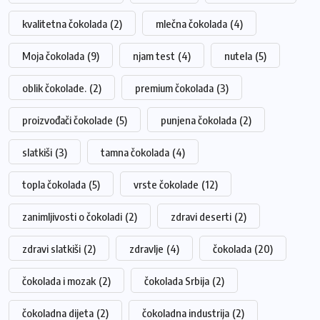
kvalitetna čokolada
(2)
mlečna čokolada
(4)
Moja čokolada
(9)
njam test
(4)
nutela
(5)
oblik čokolade.
(2)
premium čokolada
(3)
proizvođači čokolade
(5)
punjena čokolada
(2)
slatkiši
(3)
tamna čokolada
(4)
topla čokolada
(5)
vrste čokolade
(12)
zanimljivosti o čokoladi
(2)
zdravi deserti
(2)
zdravi slatkiši
(2)
zdravlje
(4)
čokolada
(20)
čokolada i mozak
(2)
čokolada Srbija
(2)
čokoladna dijeta
(2)
čokoladna industrija
(2)