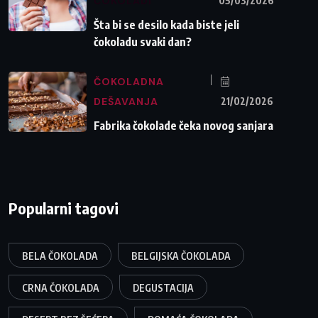
ČOKOLADI
05/03/2026
Šta bi se desilo kada biste jeli
čokoladu svaki dan?
ČOKOLADNA
DEŠAVANJA
21/02/2026
Fabrika čokolade čeka novog sanjara
Popularni tagovi
BELA ČOKOLADA
BELGIJSKA ČOKOLADA
CRNA ČOKOLADA
DEGUSTACIJA