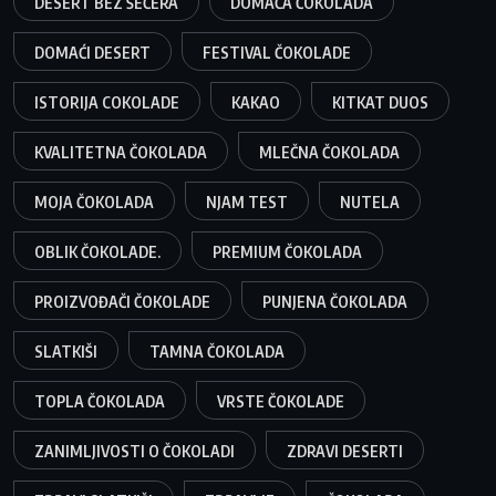
DESERT BEZ ŠEĆERA
DOMAĆA ČOKOLADA
DOMAĆI DESERT
FESTIVAL ČOKOLADE
ISTORIJA COKOLADE
KAKAO
KITKAT DUOS
KVALITETNA ČOKOLADA
MLEČNA ČOKOLADA
MOJA ČOKOLADA
NJAM TEST
NUTELA
OBLIK ČOKOLADE.
PREMIUM ČOKOLADA
PROIZVOĐAČI ČOKOLADE
PUNJENA ČOKOLADA
SLATKIŠI
TAMNA ČOKOLADA
TOPLA ČOKOLADA
VRSTE ČOKOLADE
ZANIMLJIVOSTI O ČOKOLADI
ZDRAVI DESERTI