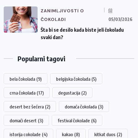
ZANIMLJIVOSTI O
ČOKOLADI
05/03/2026
Šta bi se desilo kada biste jeli čokoladu
svaki dan?
Popularni tagovi
bela čokolada
(9)
belgijska čokolada
(5)
crna čokolada
(17)
degustacija
(2)
desert bez šećera
(2)
domaća čokolada
(3)
domaći desert
(3)
festival čokolade
(6)
istorija cokolade
(4)
kakao
(8)
kitkat duos
(2)