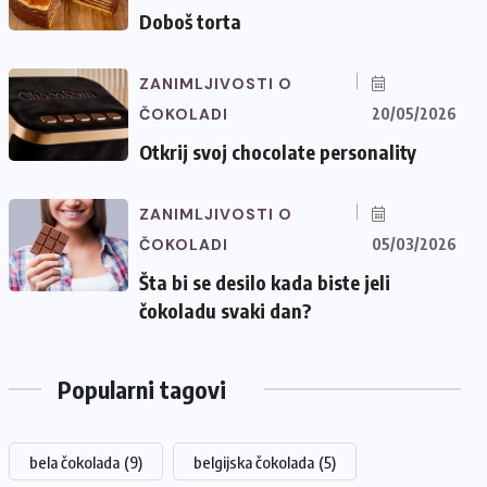
Doboš torta
ZANIMLJIVOSTI O
ČOKOLADI
20/05/2026
Otkrij svoj chocolate personality
ZANIMLJIVOSTI O
ČOKOLADI
05/03/2026
Šta bi se desilo kada biste jeli
čokoladu svaki dan?
Popularni tagovi
bela čokolada
(9)
belgijska čokolada
(5)