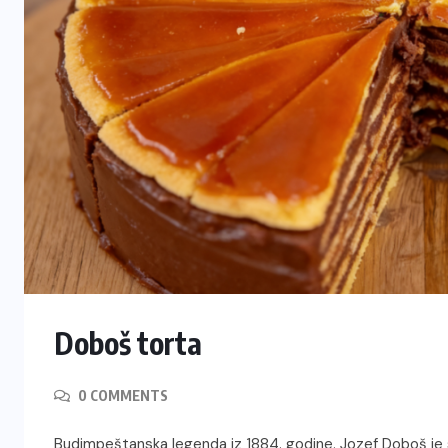
Doboš torta
0 COMMENTS
Budimpeštanska legenda iz 1884. godine. Jozef Doboš je s