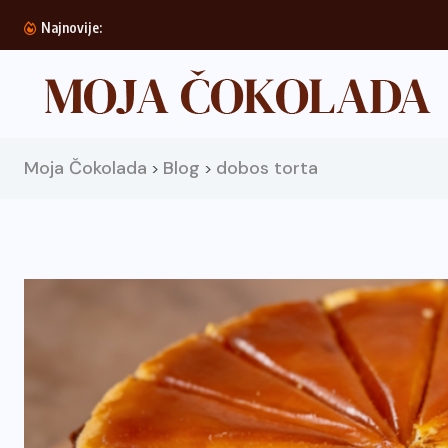
Doboš torta
Najnovije:
Moja Čokolada
Blog
dobos torta
>
>