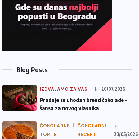
Blog Posts
IZDVAJAMO ZA VAS
20/07/2026
Prodaje se uhodan brend čokolade –
šansa za novog vlasnika
ČOKOLADNE
ČOKOLADNI
TORTE
RECEPTI
23/05/2026