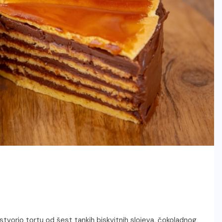
tvorio tortu od šest tankih biskvitnih slojeva, čokoladnog