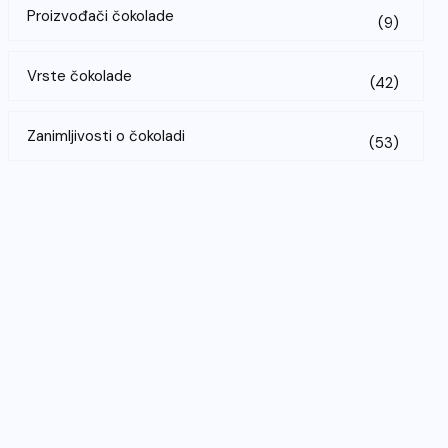
Proizvođači čokolade
(9)
Vrste čokolade
(42)
Zanimljivosti o čokoladi
(53)