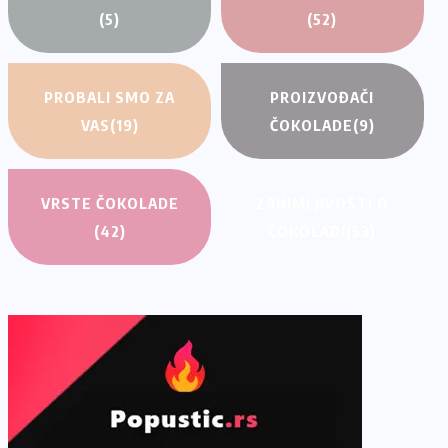
(5)
(52)
PROBALI SMO ZA
PROIZVOĐAČI
VAS
(19)
ČOKOLADE
(9)
VRSTE ČOKOLADE
ZANIMLJIVOSTI O
(42)
ČOKOLADI
(53)