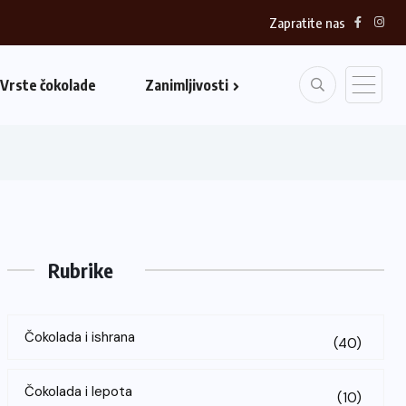
Zapratite nas
Vrste čokolade
Zanimljivosti
Rubrike
Čokolada i ishrana
(40)
Čokolada i lepota
(10)