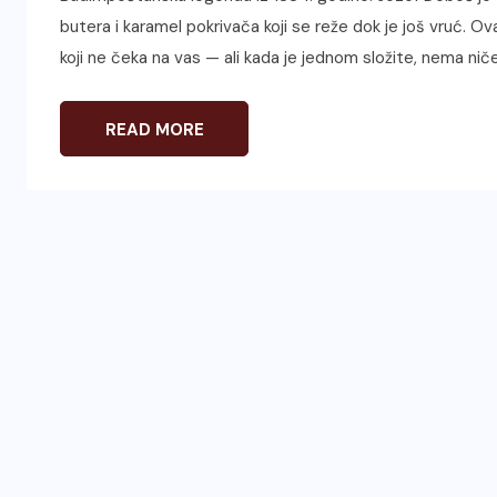
butera i karamel pokrivača koji se reže dok je još vruć. O
koji ne čeka na vas — ali kada je jednom složite, nema nič
READ MORE