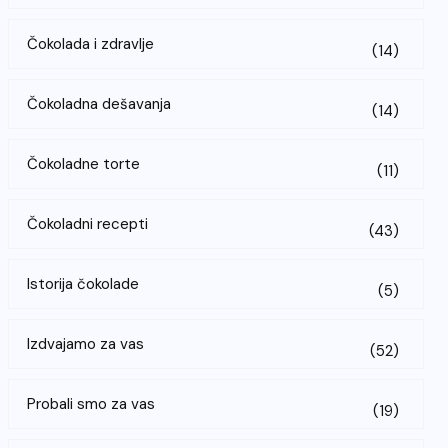
Čokolada i zdravlje
(14)
Čokoladna dešavanja
(14)
Čokoladne torte
(11)
Čokoladni recepti
(43)
Istorija čokolade
(5)
Izdvajamo za vas
(52)
Probali smo za vas
(19)