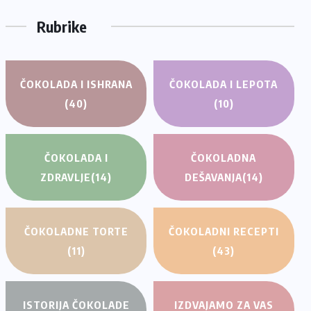
Rubrike
ČOKOLADA I ISHRANA
ČOKOLADA I LEPOTA
(40)
(10)
ČOKOLADA I
ČOKOLADNA
ZDRAVLJE
(14)
DEŠAVANJA
(14)
ČOKOLADNE TORTE
ČOKOLADNI RECEPTI
(11)
(43)
ISTORIJA ČOKOLADE
IZDVAJAMO ZA VAS