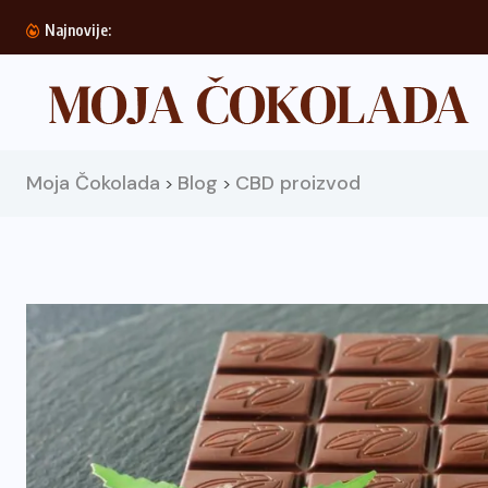
Doboš torta
Najnovije:
Moja Čokolada
Blog
CBD proizvod
>
>