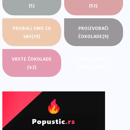
(5)
(52)
PROBALI SMO ZA
PROIZVOĐAČI
VAS
(19)
ČOKOLADE
(9)
VRSTE ČOKOLADE
ZANIMLJIVOSTI O
(42)
ČOKOLADI
(53)