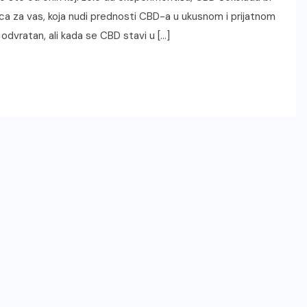
ica za vas, koja nudi prednosti CBD-a u ukusnom i prijatnom
e odvratan, ali kada se CBD stavi u […]