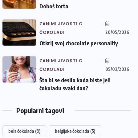
Doboš torta
ZANIMLJIVOSTI O
ČOKOLADI
20/05/2026
Otkrij svoj chocolate personality
ZANIMLJIVOSTI O
ČOKOLADI
05/03/2026
Šta bi se desilo kada biste jeli
čokoladu svaki dan?
Popularni tagovi
bela čokolada
(9)
belgijska čokolada
(5)