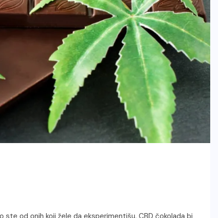
ako ste od onih koji žele da eksperimentišu, CBD čokolada bi