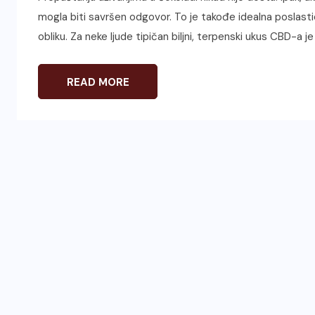
mogla biti savršen odgovor. To je takođe idealna poslast
obliku. Za neke ljude tipičan biljni, terpenski ukus CBD-a j
READ MORE