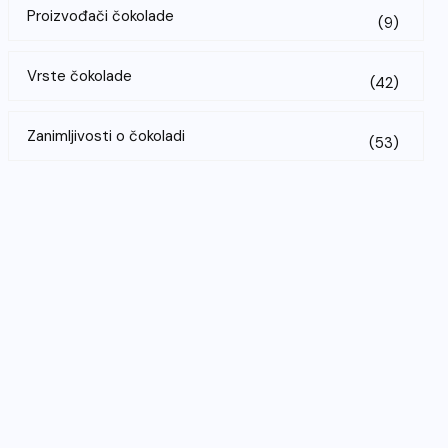
Proizvođači čokolade
(9)
Vrste čokolade
(42)
Zanimljivosti o čokoladi
(53)