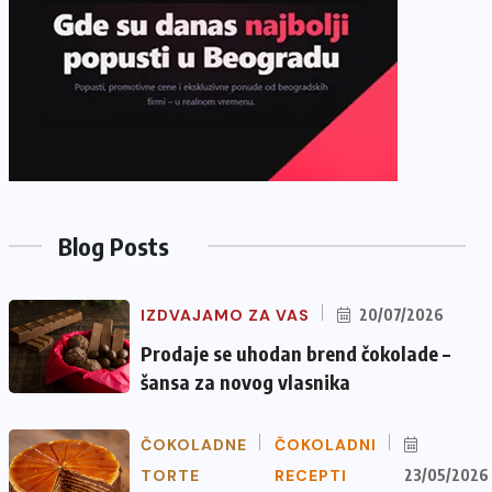
Blog Posts
IZDVAJAMO ZA VAS
20/07/2026
Prodaje se uhodan brend čokolade –
šansa za novog vlasnika
ČOKOLADNE
ČOKOLADNI
TORTE
RECEPTI
23/05/2026