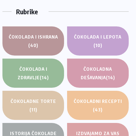
Rubrike
ČOKOLADA I ISHRANA
ČOKOLADA I LEPOTA
(40)
(10)
ČOKOLADA I
ČOKOLADNA
ZDRAVLJE
(14)
DEŠAVANJA
(14)
ČOKOLADNE TORTE
ČOKOLADNI RECEPTI
(11)
(43)
ISTORIJA ČOKOLADE
IZDVAJAMO ZA VAS