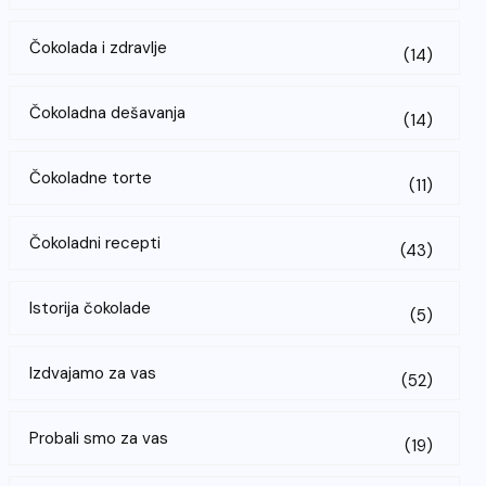
Čokolada i zdravlje
(14)
Čokoladna dešavanja
(14)
Čokoladne torte
(11)
Čokoladni recepti
(43)
Istorija čokolade
(5)
Izdvajamo za vas
(52)
Probali smo za vas
(19)