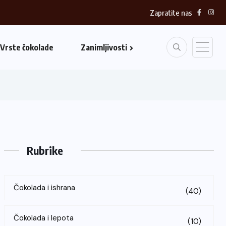
Zapratite nas
Vrste čokolade
Zanimljivosti
Rubrike
Čokolada i ishrana
(40)
Čokolada i lepota
(10)