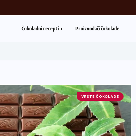
Čokoladni recepti
Proizvođači čokolade
VRSTE ČOKOLADE