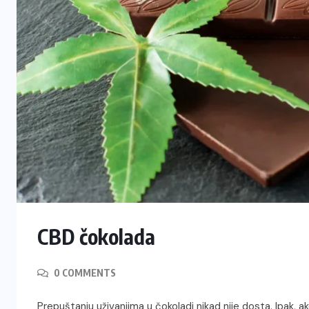
CBD čokolada
0 COMMENTS
Prepuštanju uživanjima u čokoladi nikad nije dosta. Ipak, 